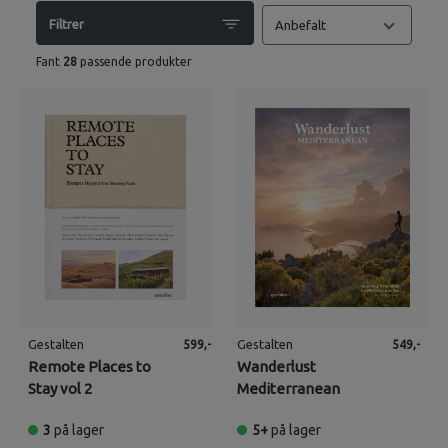
Filtrer
Anbefalt
Fant
28
passende produkter
Gestalten
Gestalten
599,-
549,-
Remote Places to
Wanderlust
Stay vol 2
Mediterranean
3
på lager
5+
på lager