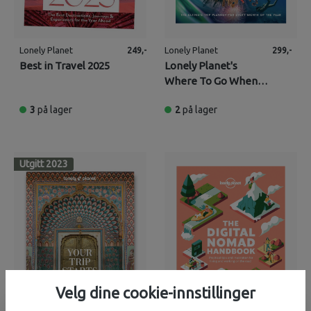
Lonely Planet
Lonely Planet
249,-
299,-
Best in Travel 2025
Lonely Planet's
Where To Go When
Europe
3
på lager
2
på lager
Utgitt 2023
Velg dine cookie-innstillinger