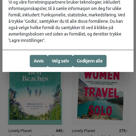
Vi og våre forretningspartnere bruker teknologier, inkludert
informasjonskapsler, til å samle informasjon om deg for ulike
Lonely Planet
Lonely Planet
399,-
219,-
formål, inkludert: Funksjonelle, statistiske, markedsføring. Ved
Your Trip Starts Here
The Digital Nomad
å trykke 'Godta', samtykker du til alle disse formålene. Du kan
Handbook
også velge hvilke formål du samtykker til ved å klikke på
avmerkingsboksen ved siden av formålet, og deretter trykke
2
på lager
2
på lager
'Lagre innstillinger'.
Februar 2024
Mai 2025
Avvis
Velg selv
Godkjenn alle
Lonely Planet
Lonely Planet
449,-
279,-