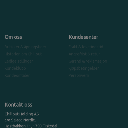
Om oss
Kundesenter
Butikker & åpningstider
Frakt & leveringstid
Historien om Chillout
Angrefrist & retur
Ledige stillinger
Garanti & reklamasjon
Kundeklubb
Kjøpsbetingelser
Kundeomtaler
Personvern
Kontakt oss
Chillout Holding AS
c/o Sajaco Nordic,
Høstbakken 11, 1793 Tistedal