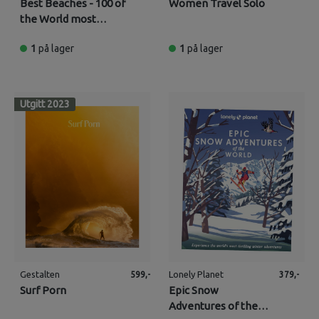
Best Beaches - 100 of
Women Travel Solo
the World most
Incredible Beaches
1
på lager
1
på lager
Utgitt 2023
Gestalten
Lonely Planet
599,-
379,-
Surf Porn
Epic Snow
Adventures of the