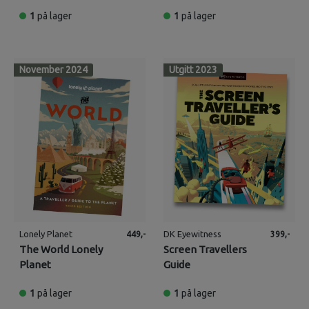
World
1
på lager
1
på lager
November 2024
Utgitt 2023
Lonely Planet
DK Eyewitness
449,-
399,-
The World Lonely
Screen Travellers
Planet
Guide
1
på lager
1
på lager