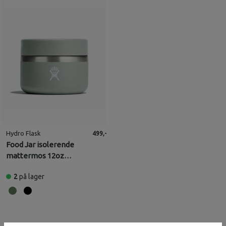
Hydro Flask
499,-
Food Jar isolerende
mattermos 12oz
(354ml)
2
på lager