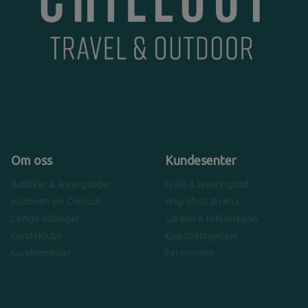
Om oss
Kundesenter
Butikker & åpningstider
Frakt & leveringstid
Historien om Chillout
Angrefrist & retur
Ledige stillinger
Garanti & reklamasjon
Kundeklubb
Kjøpsbetingelser
Kundeomtaler
Personvern