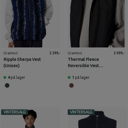
Gramicci
Gramicci
2 299,-
2 099,-
Ripple Sherpa Vest
Thermal Fleece
(Unisex)
Reversible Vest
(Unisex)
4
på lager
1
på lager
VINTERSALG
VINTERSALG