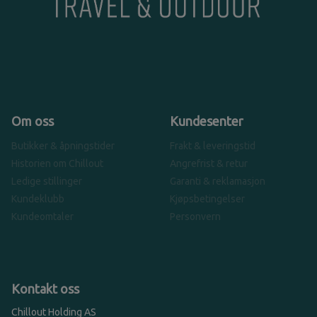
Om oss
Kundesenter
Butikker & åpningstider
Frakt & leveringstid
Historien om Chillout
Angrefrist & retur
Ledige stillinger
Garanti & reklamasjon
Kundeklubb
Kjøpsbetingelser
Kundeomtaler
Personvern
Kontakt oss
Chillout Holding AS