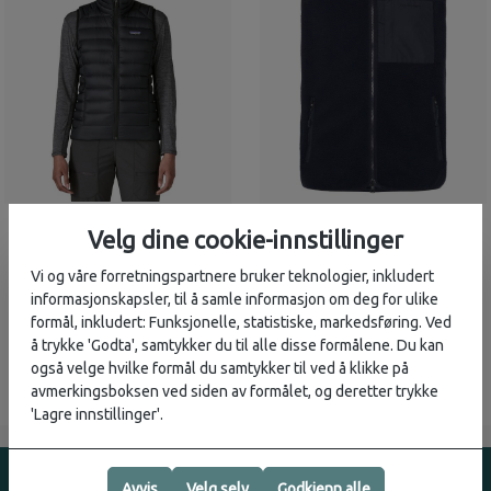
Patagonia
KnowledgeCotton Apparel
3 299,-
1 499,-
Velg dine cookie-innstillinger
Down Sweater Vest
Loose Fit Zip Fleece
(Dame)
Vest
Vi og våre forretningspartnere bruker teknologier, inkludert
informasjonskapsler, til å samle informasjon om deg for ulike
3
på lager
2
på lager
formål, inkludert: Funksjonelle, statistiske, markedsføring. Ved
å trykke 'Godta', samtykker du til alle disse formålene. Du kan
også velge hvilke formål du samtykker til ved å klikke på
avmerkingsboksen ved siden av formålet, og deretter trykke
'Lagre innstillinger'.
Avvis
Velg selv
Godkjenn alle