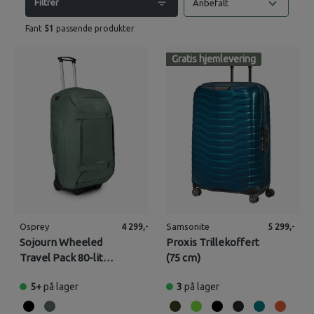
Filtrer
Anbefalt
Fant
51
passende produkter
Gratis hjemlevering
Osprey
Samsonite
4 299,-
5 299,-
Sojourn Wheeled
Proxis Trillekoffert
Travel Pack 80-liter
(75 cm)
trillesekk
5+
på lager
3
på lager