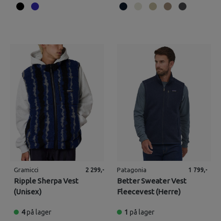
Gramicci
Patagonia
2 299,-
1 799,-
Ripple Sherpa Vest
Better Sweater Vest
(Unisex)
Fleecevest (Herre)
4
på lager
1
på lager