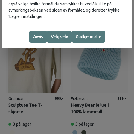
også velge hvilke formål du samtykker til ved å klikke på
avmerkingsboksen ved siden av formålet, og deretter trykke
'Lagre innstillinger'.
VINTERSALG
Avvis
Velg selv
Godkjenn alle
Gramicci
Fjellreven
999,-
899,-
Sculpture Tee T-
Heavy Beanie lue i
skjorte
100% lammeull
3
på lager
3
på lager