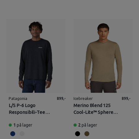
Patagonia
Icebreaker
899,-
899,-
L/S P-6 Logo
Merino Blend 125
Responsibili-Tee
Cool-Lite™ Sphere
(Herre)
Longsleeve (Herre)
1
på lager
2
på lager