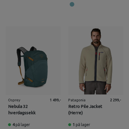
Osprey
Patagonia
1 499,-
2 299,-
Nebula 32
Retro Pile Jacket
hverdagssekk
(Herre)
4
på lager
1
på lager