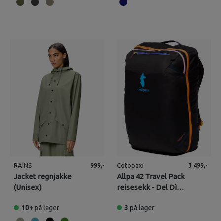
RAINS
Cotopaxi
999,-
3 499,-
Jacket regnjakke
Allpa 42 Travel Pack
(Unisex)
reisesekk - Del Dìa
Dark
10+
på lager
3
på lager