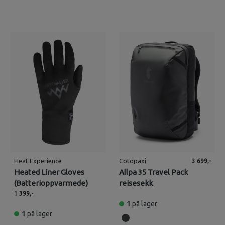
Heat Experience
Cotopaxi
3 699,-
Heated Liner Gloves
Allpa 35 Travel Pack
(Batterioppvarmede)
reisesekk
1 399,-
1
på lager
1
på lager