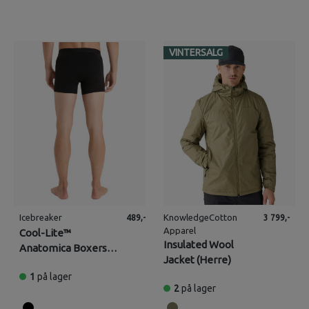
VINTERSALG
Icebreaker
KnowledgeCotton
489,-
3 799,-
Apparel
Cool-Lite™
Insulated Wool
Anatomica Boxers
Jacket (Herre)
(Herre)
1
på lager
2
på lager