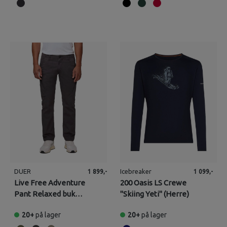
DUER
Icebreaker
1 899,-
1 099,-
Live Free Adventure
200 Oasis LS Crewe
Pant Relaxed bukse
"Skiing Yeti" (Herre)
(Herre)
20+
på lager
20+
på lager