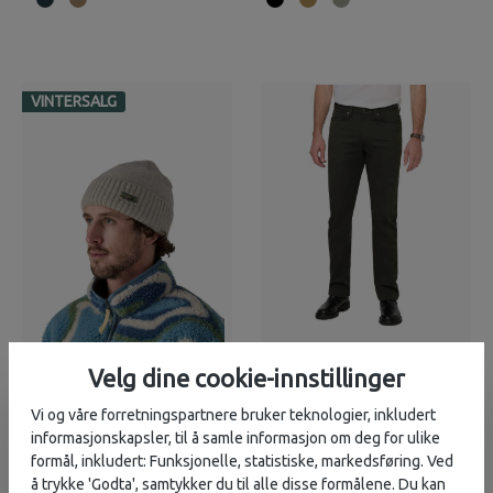
VINTERSALG
Patagonia
DUER
679,-
1 699,-
Velg dine cookie-innstillinger
Brodeo Beanie
No Sweat Straight
bukse (Herre)
Vi og våre forretningspartnere bruker teknologier, inkludert
informasjonskapsler, til å samle informasjon om deg for ulike
4
på lager
20+
på lager
formål, inkludert: Funksjonelle, statistiske, markedsføring. Ved
å trykke 'Godta', samtykker du til alle disse formålene. Du kan