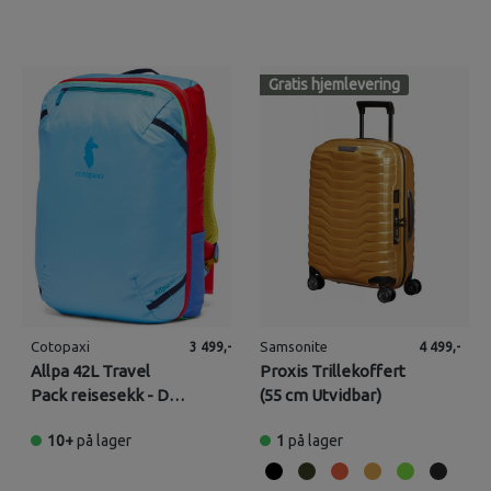
Gratis hjemlevering
Cotopaxi
Samsonite
3 499,-
4 499,-
Allpa 42L Travel
Proxis Trillekoffert
Pack reisesekk - Del
(55 cm Utvidbar)
Día
10+
på lager
1
på lager