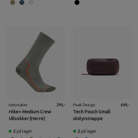
Icebreaker
Peak Design
299,-
649,-
Hike+ Medium Crew
Tech Pouch Small
Ullsokker (Herre)
utstyrsmappe
2
på lager
2
på lager