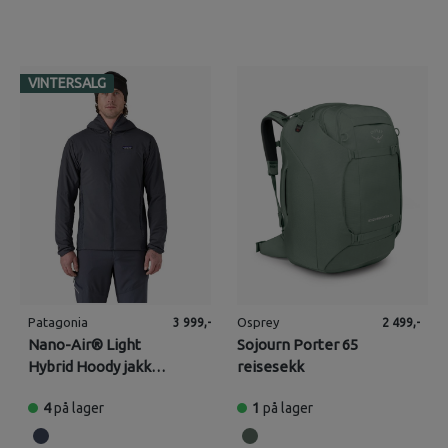
VINTERSALG
Patagonia
Osprey
3 999,-
2 499,-
Nano-Air® Light
Sojourn Porter 65
Hybrid Hoody jakke
reisesekk
(Herre)
4
på lager
1
på lager