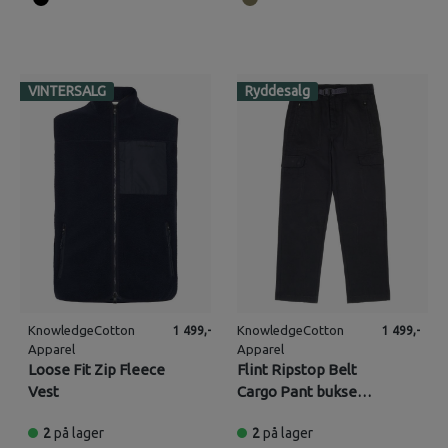
VINTERSALG
Ryddesalg
KnowledgeCotton
KnowledgeCotton
1 499,-
1 499,-
Apparel
Apparel
Loose Fit Zip Fleece
Flint Ripstop Belt
Vest
Cargo Pant bukse
(Herre)
2
på lager
2
på lager