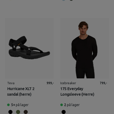
Teva
Icebreaker
999,-
799,-
Hurricane XLT 2
175 Everyday
sandal (herre)
Longsleeve (Herre)
5+
på lager
2
på lager