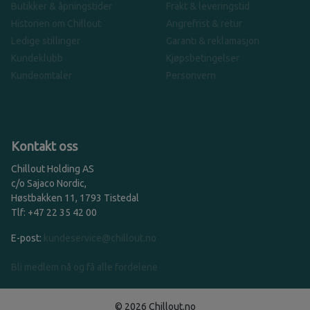
Butikker & åpningstider
Frakt & leveringstid
Historien om Chillout
Angrefrist & retur
Ledige stillinger
Garanti & reklamasjon
Kundeklubb
Kjøpsbetingelser
Kundeomtaler
Personvern
Kontakt oss
Chillout Holding AS
c/o Sajaco Nordic,
Høstbakken 11, 1793 Tistedal
Tlf: +47 22 35 42 00
E-post:
kundeservice@chillout.no
Bli medlem nå og få alle fordelene
© 2026 Chillout.no