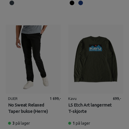
DUER
Kavu
1 699,-
699,-
No Sweat Relaxed
LS Etch Art langermet
Taper bukse (Herre)
T-skjorte
3
på lager
1
på lager