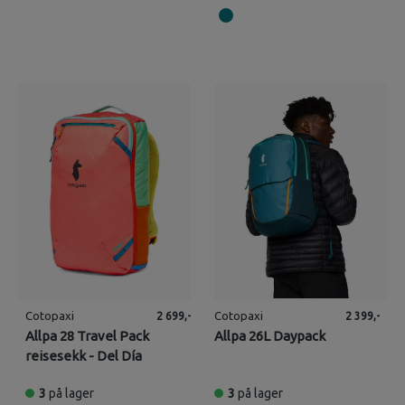
Cotopaxi
Cotopaxi
2 699,-
2 399,-
Allpa 28 Travel Pack
Allpa 26L Daypack
reisesekk - Del Día
3
på lager
3
på lager