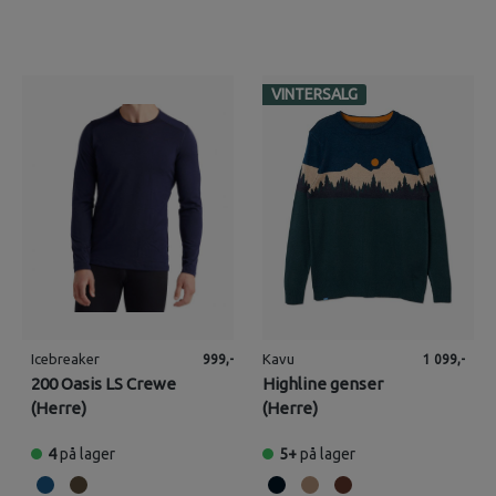
VINTERSALG
Icebreaker
Kavu
999,-
1 099,-
200 Oasis LS Crewe
Highline genser
(Herre)
(Herre)
4
på lager
5+
på lager