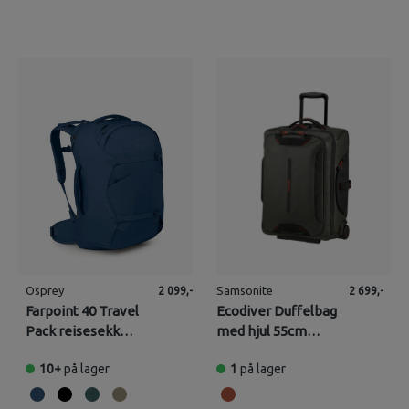
Osprey
Samsonite
2 099,-
2 699,-
Farpoint 40 Travel
Ecodiver Duffelbag
Pack reisesekk
med hjul 55cm
(Herre)
m/ryggsekk
10+
på lager
1
på lager