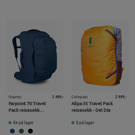
Osprey
Cotopaxi
2 499,-
2 999,-
Farpoint 70 Travel
Allpa 35 Travel Pack
Pack reisesekk
reisesekk - Del Día
(Herre)
5+
på lager
2
på lager