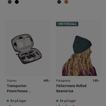
VINTERSALG
Osprey
Patagonia
449,-
549,-
Transporter
Fishermans Rolled
Powerhouse
Beanie lue
elektronikkmappe
5+
på lager
5+
på lager