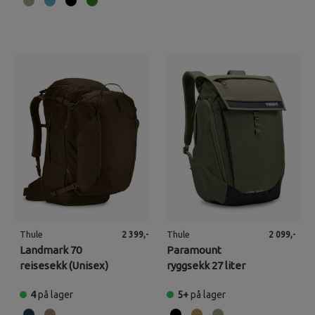
Thule
Thule
2 399,-
2 099,-
Landmark 70
Paramount
reisesekk (Unisex)
ryggsekk 27 liter
4
på lager
5+
på lager