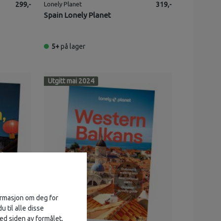
299,-
Lonely Planet
319,-
Spain Lonely Planet
5+
på lager
Utgitt mai 2024
formasjon om deg for
u til alle disse
ed siden av formålet,