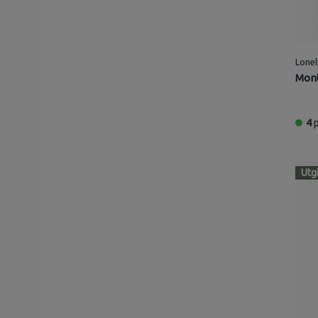
Ukraina
Panama
Uganda
Lonel
Mont
Quatar
Tyskland
4
USA
Irak
Finland
Utg
Portugal
Canada
Hellas
Tyrkia
Kapp Verde
Bosnia-Hercegovina