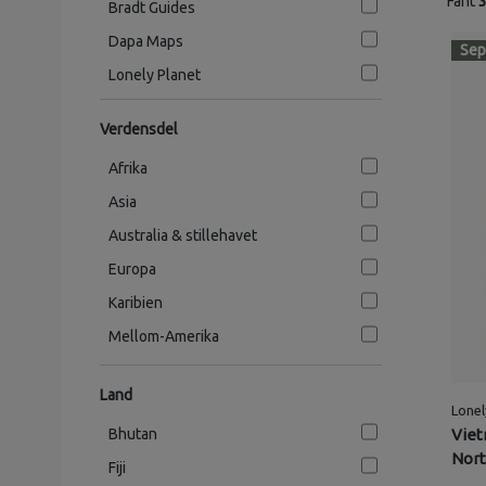
Fant
Bradt Guides
Dapa Maps
Sep
Lonely Planet
Verdensdel
Afrika
Asia
Australia & stillehavet
Europa
Karibien
Mellom-Amerika
Midtøsten
Land
Nord-Amerika
Lonel
Viet
Bhutan
Sør-Amerika
Nort
Fiji