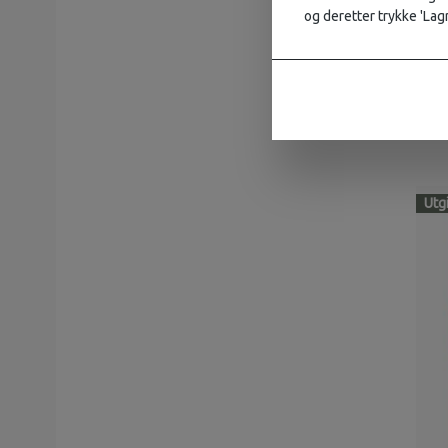
New Zealand
og deretter trykke 'Lagr
Montenegro
Lonel
Litauen
Mexi
Romania
Zambia
5+
Egypt
Sverige
Utg
Frankrike
Nord-Korea
Iran
Nederland
Kroatia
Saudi-Arabia
Indonesia
Sveits