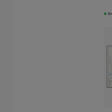
Russland
Slovakia
5+
Albania
Estland
Bulgaria
Mauritius
Mali
Brunei
Slovenia
Madagascar
Malta
Forente Arabiske Emirater
Uruguay
Tsjekkia
Jemen