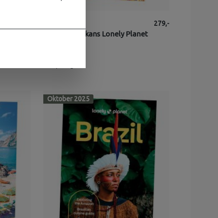
299,-
Lonely Planet
279,-
i
Western Balkans Lonely Planet
4
på lager
Oktober 2025