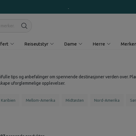
fert
Reiseutstyr
Dame
Herre
Merker
ifulle tips og anbefalinger om spennende destinasjoner verden over. Plan
å skape uforglemmelige opplevelser.
Karibien
Mellom-Amerika
Midtøsten
Nord-Amerika
Sø