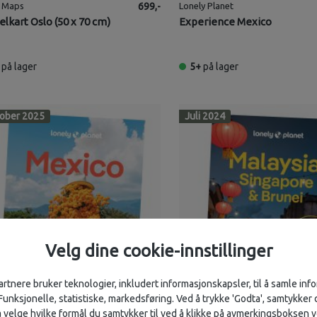
 Maps
699,-
Lonely Planet
elkart Oslo (50 x 70 cm)
Experience Mexico
på lager
5+
på lager
ober 2025
Juli 2024
Velg dine cookie-innstillinger
artnere bruker teknologier, inkludert informasjonskapsler, til å samle in
 Funksjonelle, statistiske, markedsføring. Ved å trykke 'Godta', samtykker d
velge hvilke formål du samtykker til ved å klikke på avmerkingsboksen v