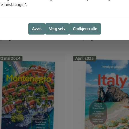
e innstillinger'.
y Planet
319,-
Lonely Planet
co Lonely Planet
Malaysia, Singapore & Brune
Lonely Planet
Avvis
Velg selv
Godkjenn alle
på lager
5+
på lager
itt mai 2024
April 2025