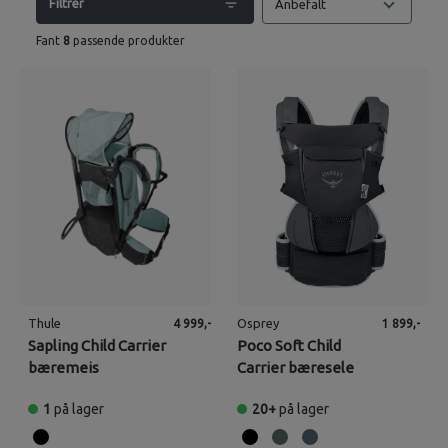
Filtrer
Anbefalt
Fant
8
passende produkter
Thule
Osprey
4 999,-
1 899,-
Sapling Child Carrier
Poco Soft Child
bæremeis
Carrier bæresele
1
på lager
20+
på lager