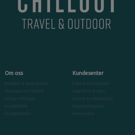
Om oss
Kundesenter
Butikker & åpningstider
Frakt & leveringstid
Historien om Chillout
Angrefrist & retur
Ledige stillinger
Garanti & reklamasjon
Kundeklubb
Kjøpsbetingelser
Kundeomtaler
Personvern