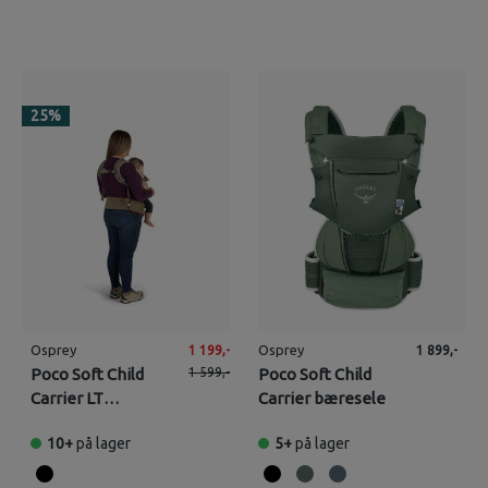
25
%
Osprey
Osprey
1 199,-
1 899,-
Poco Soft Child
1 599,-
Poco Soft Child
Carrier LT
Carrier bæresele
bæremeis
10+
på lager
5+
på lager