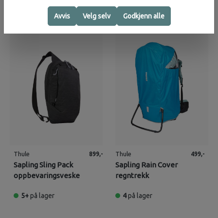
Avvis
Velg selv
Godkjenn alle
Thule
Thule
899,-
499,-
Sapling Sling Pack
Sapling Rain Cover
oppbevaringsveske
regntrekk
5+
på lager
4
på lager