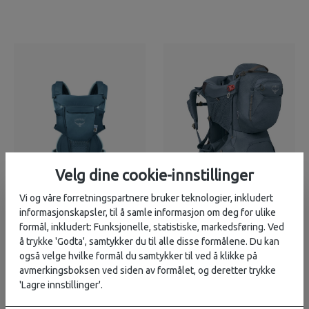
Velg dine cookie-innstillinger
Vi og våre forretningspartnere bruker teknologier, inkludert
informasjonskapsler, til å samle informasjon om deg for ulike
Osprey
Osprey
1 899,-
5 399,-
formål, inkludert: Funksjonelle, statistiske, markedsføring. Ved
Poco Soft Child
Poco Premium
å trykke 'Godta', samtykker du til alle disse formålene. Du kan
Carrier bæresele
bæremeis
også velge hvilke formål du samtykker til ved å klikke på
avmerkingsboksen ved siden av formålet, og deretter trykke
3
på lager
forhåndsbestill
'Lagre innstillinger'.