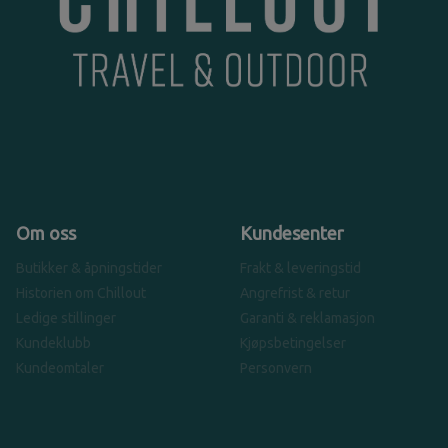
Om oss
Kundesenter
Butikker & åpningstider
Frakt & leveringstid
Historien om Chillout
Angrefrist & retur
Ledige stillinger
Garanti & reklamasjon
Kundeklubb
Kjøpsbetingelser
Kundeomtaler
Personvern