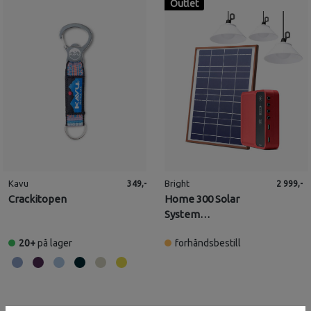
Outlet
Kavu
Bright
349,-
2 999,-
Crackitopen
Home 300 Solar
System
(Solcellebelysning)
20+
på lager
forhåndsbestill