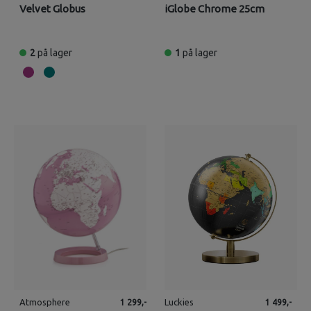
Velvet Globus
iGlobe Chrome 25cm
2
på lager
1
på lager
Atmosphere
Luckies
1 299,-
1 499,-