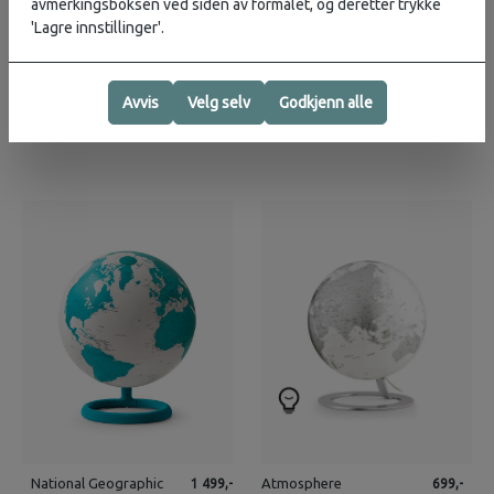
avmerkingsboksen ved siden av formålet, og deretter trykke
'Lagre innstillinger'.
Atmosphere
Atmosphere
699,-
1 299,-
iGlobe Black 25cm
Light & Colour
Globus Hot Pink
Avvis
Velg selv
Godkjenn alle
2
på lager
2
på lager
National Geographic
Atmosphere
1 499,-
699,-