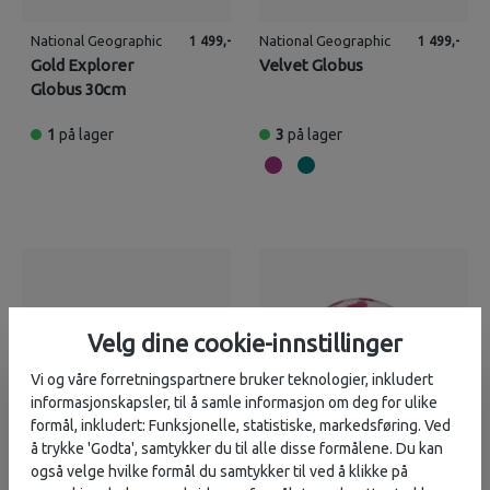
National Geographic
National Geographic
1 499,-
1 499,-
Gold Explorer
Velvet Globus
Globus 30cm
1
på lager
3
på lager
Velg dine cookie-innstillinger
Vi og våre forretningspartnere bruker teknologier, inkludert
informasjonskapsler, til å samle informasjon om deg for ulike
formål, inkludert: Funksjonelle, statistiske, markedsføring. Ved
å trykke 'Godta', samtykker du til alle disse formålene. Du kan
også velge hvilke formål du samtykker til ved å klikke på