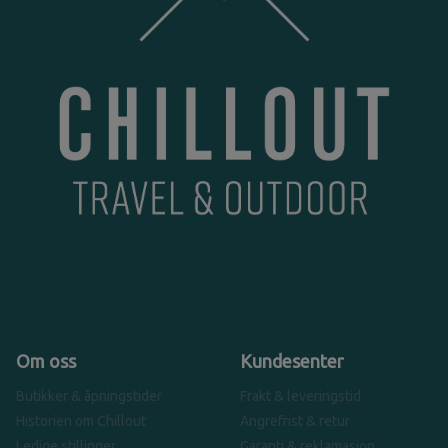
Om oss
Kundesenter
Butikker & åpningstider
Frakt & leveringstid
Historien om Chillout
Angrefrist & retur
Ledige stillinger
Garanti & reklamasjon