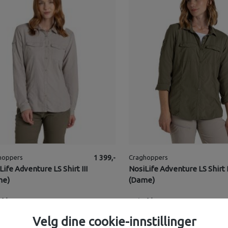
hoppers
1 399,-
Craghoppers
Life Adventure LS Shirt III
NosiLife Adventure LS Shirt I
me)
(Dame)
på lager
1
på lager
Velg dine cookie-innstillinger