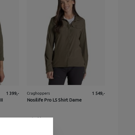
1 399,-
Craghoppers
1 549,-
II
Nosilife Pro LS Shirt Dame
2
på lager