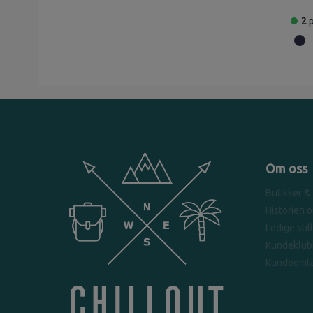
2
Om oss
Butikker &
Historien 
Ledige stil
Kundeklub
Kundeomta