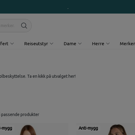
fert
Reiseutstyr
Dame
Herre
Merker
lbeskyttelse. Ta en kikk på utvalget her!
5
passende produkter
i-mygg
Anti-mygg