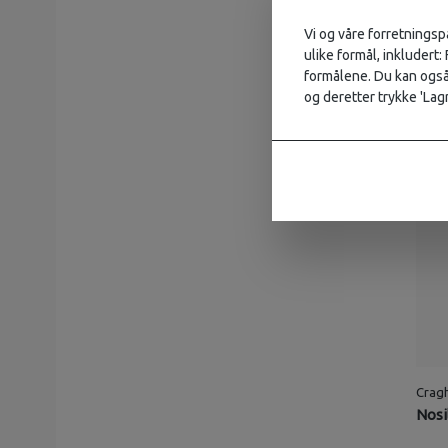
Vi og våre forretningsp
ulike formål, inkludert:
Ant
formålene. Du kan også 
og deretter trykke 'Lagr
Crag
Nosi