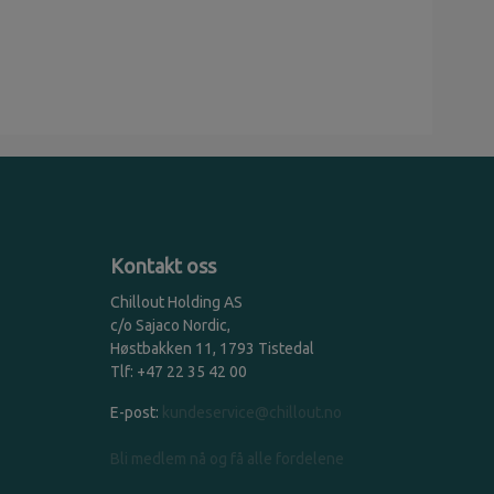
Kontakt oss
Chillout Holding AS
c/o Sajaco Nordic,
Høstbakken 11, 1793 Tistedal
Tlf: +47 22 35 42 00
E-post:
kundeservice@chillout.no
Bli medlem nå og få alle fordelene