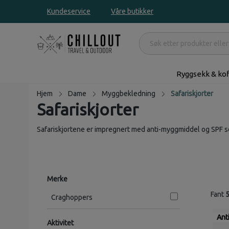
Kundeservice
Våre butikker
Ryggsekk & kof
Hjem
Dame
Myggbekledning
Safariskjorter
Safariskjorter
Safariskjortene er impregnert med anti-myggmiddel og SPF so
Merke
Fant
Craghoppers
Ant
Aktivitet