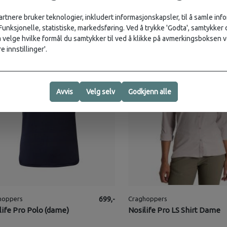
artnere bruker teknologier, inkludert informasjonskapsler, til å samle in
 Funksjonelle, statistiske, markedsføring. Ved å trykke 'Godta', samtykker d
i-mygg
Anti-mygg
velge hvilke formål du samtykker til ved å klikke på avmerkingsboksen v
e innstillinger'.
Avvis
Velg selv
Godkjenn alle
hoppers
699,-
Craghoppers
life Pro Polo (dame)
Nosilife Pro LS Shirt Dame