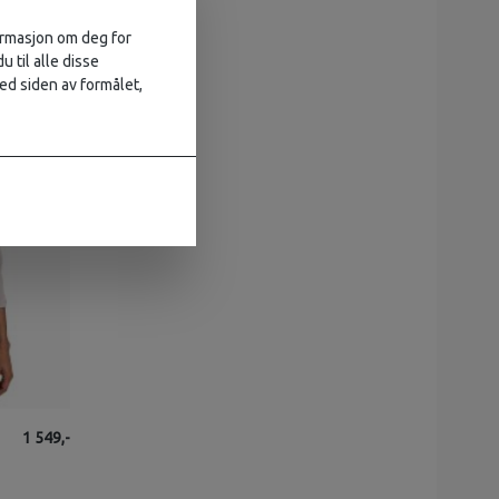
formasjon om deg for
u til alle disse
ed siden av formålet,
1 549,-