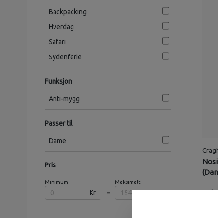
Backpacking
Hverdag
Safari
Sydenferie
Funksjon
Anti-mygg
Passer til
Dame
Crag
Nosi
Pris
(Da
Minimum
Maksimalt
1
Kr
–
Kr