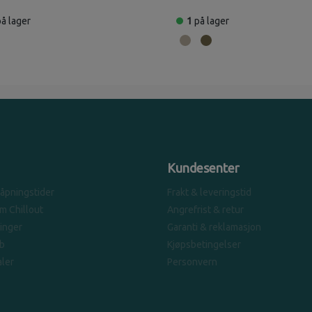
på lager
1
på lager
Kundesenter
 åpningstider
Frakt & leveringstid
om Chillout
Angrefrist & retur
linger
Garanti & reklamasjon
b
Kjøpsbetingelser
ler
Personvern