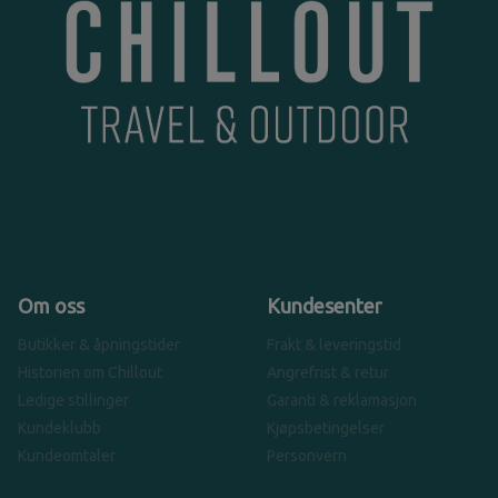
Om oss
Kundesenter
Butikker & åpningstider
Frakt & leveringstid
Historien om Chillout
Angrefrist & retur
Ledige stillinger
Garanti & reklamasjon
Kundeklubb
Kjøpsbetingelser
Kundeomtaler
Personvern