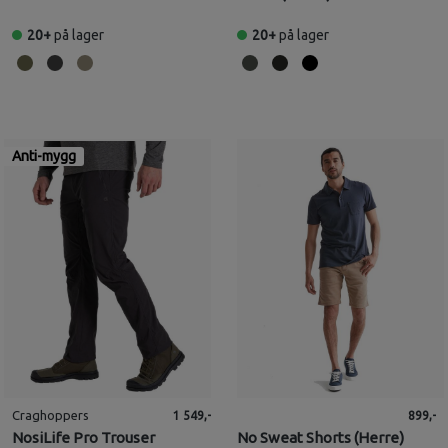
(Herre)
20+
på lager
20+
på lager
Anti-mygg
Craghoppers
1 549,-
899,-
NosiLife Pro Trouser
No Sweat Shorts (Herre)