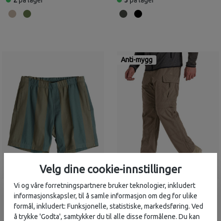
Anti-mygg
Velg dine cookie-innstillinger
Vi og våre forretningspartnere bruker teknologier, inkludert
Kavu
Craghoppers
999,-
1 549,-
informasjonskapsler, til å samle informasjon om deg for ulike
Seaboard Shorts (Herre)
NosiLife Convertible
formål, inkludert: Funksjonelle, statistiske, markedsføring. Ved
Cargo Trouser III
å trykke 'Godta', samtykker du til alle disse formålene. Du kan
(Herre)