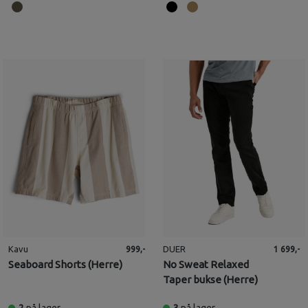
Kavu
DUER
999,-
1 699,-
Seaboard Shorts (Herre)
No Sweat Relaxed
Taper bukse (Herre)
2
på lager
3
på lager