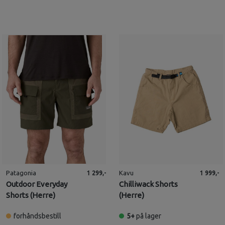
Patagonia
Kavu
1 299,-
1 999,-
Outdoor Everyday
Chilliwack Shorts
Shorts (Herre)
(Herre)
forhåndsbestill
5+
på lager