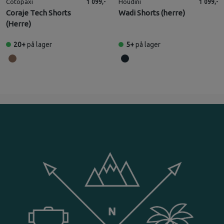
Cotopaxi
Houdini
1 099,-
1 099,-
Coraje Tech Shorts
Wadi Shorts (herre)
(Herre)
20+
på lager
5+
på lager