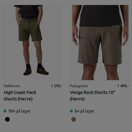
Fjellreven
Patagonia
1 299,-
1 499,-
High Coast Pack
Venga Rock Shorts 10"
Shorts (Herre)
(Herre)
10+
på lager
5+
på lager