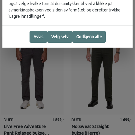
også velge hvilke formål du samtykker til ved å klikke på
1
på lager
forhåndsbestill
avmerkingsboksen ved siden av formålet, og deretter trykke
'Lagre innstillinger'.
Avvis
Velg selv
Godkjenn alle
DUER
DUER
1 899,-
1 699,-
Live Free Adventure
No Sweat Straight
Pant Relaxed bukse
bukse (Herre)