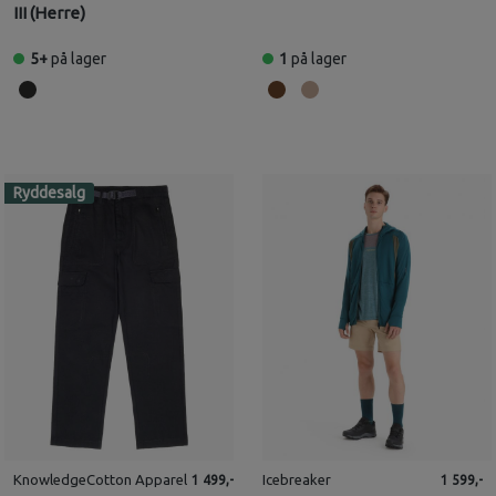
III (Herre)
5+
på lager
1
på lager
Ryddesalg
KnowledgeCotton Apparel
Icebreaker
1 499,-
1 599,-