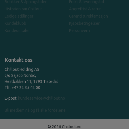
Butikker & åpningstider
Frakt & leveringstid
Historien om Chillout
Angrefrist & retur
Ledige stillinger
Garanti & reklamasjon
Kundeklubb
Kjøpsbetingelser
Kundeomtaler
Personvern
Kontakt oss
Chillout Holding AS
c/o Sajaco Nordic,
Høstbakken 11, 1793 Tistedal
Tlf: +47 22 35 42 00
E-post:
kundeservice@chillout.no
Bli medlem nå og få alle fordelene
© 2026 Chillout.no