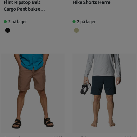
Flint Ripstop Belt
Hike Shorts Herre
Cargo Pant bukse
(Herre)
2
på lager
2
på lager