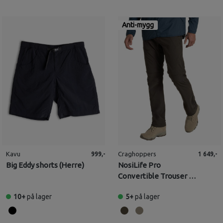
Anti-mygg
Kavu
Craghoppers
999,-
1 649,-
Big Eddy shorts (Herre)
NosiLife Pro
Convertible Trouser III
(Herre)
10+
på lager
5+
på lager