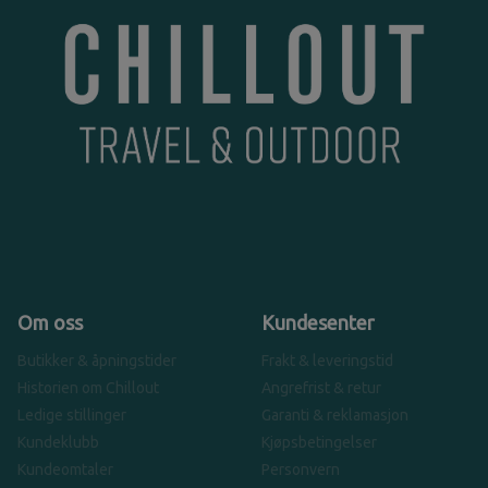
Om oss
Kundesenter
Butikker & åpningstider
Frakt & leveringstid
Historien om Chillout
Angrefrist & retur
Ledige stillinger
Garanti & reklamasjon
Kundeklubb
Kjøpsbetingelser
Kundeomtaler
Personvern