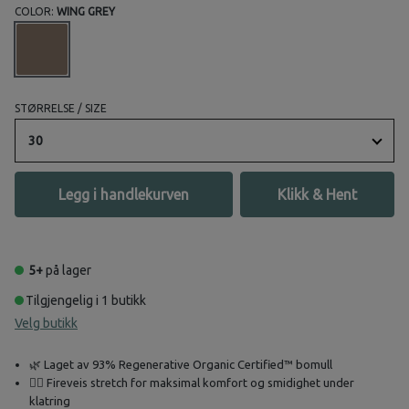
COLOR:
WING GREY
STØRRELSE / SIZE
30
Legg i handlekurven
Klikk & Hent
5+
på lager
Tilgjengelig i 1 butikk
Velg butikk
🌿 Laget av 93% Regenerative Organic Certified™ bomull
🧗‍♂️ Fireveis stretch for maksimal komfort og smidighet under
klatring