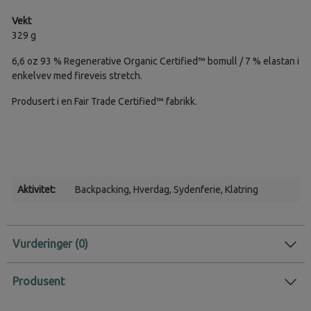
Vekt
329 g
6,6 oz 93 % Regenerative Organic Certified™ bomull / 7 % elastan i
enkelvev med fireveis stretch.
Produsert i en Fair Trade Certified™ fabrikk.
Aktivitet:
Backpacking
, Hverdag
, Sydenferie
, Klatring
Vurderinger
Produsent