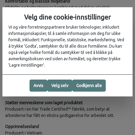
Komfortabel og klassisk midjebånd
Glidelås og beltestropper, kombinert med delvis elastisk
midjebånd, gir en lavprofilert og komfortabel passform under
Velg dine cookie-innstillinger
klatresele.
Vi og våre forretningspartnere bruker teknologier, inkludert
Frontlommer med åpning ovenfra
informasjonskapsler, til å samle informasjon om deg for ulike
Frontlommene har pustende nettinglommer og flate sømmer for
formål, inkludert: Funksjonelle, statistiske, markedsføring. Ved
komfort under selen.
å trykke 'Godta', samtykker du til alle disse formålene. Du kan
også velge hvilke formål du samtykker til ved å klikke på
Baklommer og glidelåslomme på låret
avmerkingsboksen ved siden av formålet, og deretter trykke
To baklommer med åpning ovenfra gir forsterket holdbarhet i
'Lagre innstillinger'.
setet. En glidelåslomme på høyre lår, under selen, gir ekstra
sikkerhet for småting.
25 cm (10") innersøm
Avvis
Velg selv
Godkjenn alle
25 cm (10") innersøm er kompatibel med klatreseler.
Støtter menneskene som laget produktet
Produsert i en Fair Trade Certified™ fabrikk, som betyr at
arbeiderne har fått en ekstra godtgjørelse for arbeidet sitt.
Opprinnelsesland
Produsert i Vietnam.