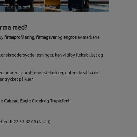
irma med?
lby
firmaprofilering
,
firmagaver
og
engros
av merkene
ler skreddersydde løsninger, kan vi tilby fleksibilitet og
randører av profileringsteknikker, enten du vil ha din
r trykket på klær.
ene
Cabeau
,
Eagle Creek
og
Tropicfeel
.
ller tlf 22 35 42 00 (
tast 1
).