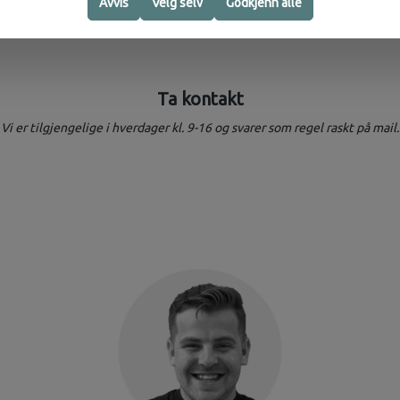
Avvis
Velg selv
Godkjenn alle
Ta kontakt
Vi er tilgjengelige i hverdager kl. 9-16 og svarer som regel raskt på mail.