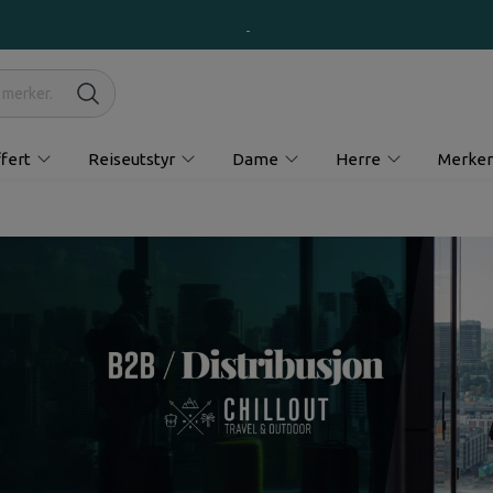
fert
Reiseutstyr
Dame
Herre
Merker