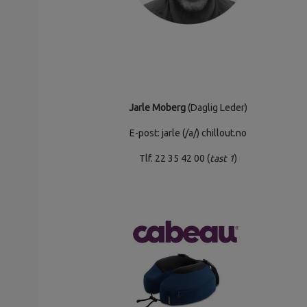
Jarle Moberg
(Daglig Leder)
E-post: jarle (/a/) chillout.no
Tlf. 22 35 42 00 (
tast 1
)