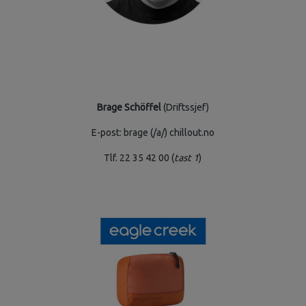
Brage Schöffel
(Driftssjef)
E-post: brage (/a/) chillout.no
Tlf. 22 35 42 00 (
tast 1
)