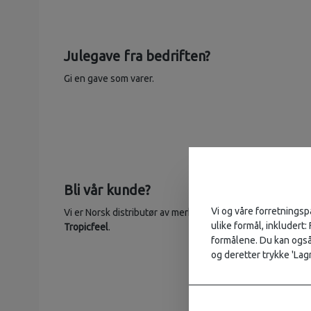
Julegave fra bedriften?
Gi en gave som varer.
Bli vår kunde?
Vi og våre forretningsp
Vi er Norsk distributør av merkene
Cabeau
,
Eagle Creek
o
ulike formål, inkludert:
Tropicfeel
.
formålene. Du kan også 
og deretter trykke 'Lagr