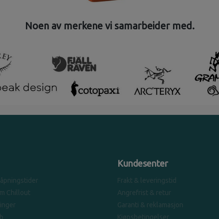
Noen av merkene vi samarbeider med.
Kundesenter
 åpningstider
Frakt & leveringstid
om Chillout
Angrefrist & retur
linger
Garanti & reklamasjon
b
Kjøpsbetingelser