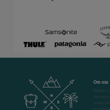
Om oss
Butikker &
Historien 
Ledige stil
Kundeklub