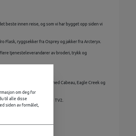
et beste innen reise, og som vi har bygget opp siden vi
ro Flask, ryggsekker fra Osprey og jakker fra Arcteryx.
flere tjenesteleverandører av broderi, trykk og
ablert distribusjonssamarbeid med Cabeau, Eagle Creek og
reiseprodukter.
formasjon om deg for
u til alle disse
som tidligere er testvinner i TV2.
ed siden av formålet,
akkeløsninger.
for reisende.