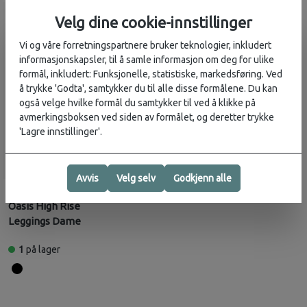
Velg dine cookie-innstillinger
Vi og våre forretningspartnere bruker teknologier, inkludert
informasjonskapsler, til å samle informasjon om deg for ulike
formål, inkludert: Funksjonelle, statistiske, markedsføring. Ved
å trykke 'Godta', samtykker du til alle disse formålene. Du kan
også velge hvilke formål du samtykker til ved å klikke på
avmerkingsboksen ved siden av formålet, og deretter trykke
'Lagre innstillinger'.
Avvis
Velg selv
Godkjenn alle
Icebreaker
1 099,-
Oasis High Rise
Leggings Dame
1
på lager