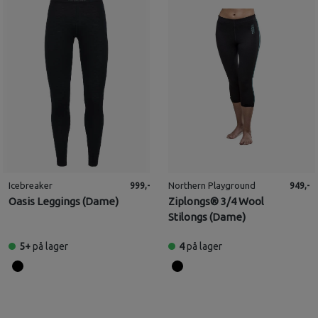
Icebreaker
Northern Playground
999,-
949,-
Oasis Leggings (Dame)
Ziplongs® 3/4 Wool
Stilongs (Dame)
5+
på lager
4
på lager