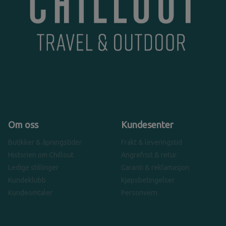
Om oss
Kundesenter
Butikker & åpningstider
Frakt & leveringstid
Historien om Chillout
Angrefrist & retur
Ledige stillinger
Garanti & reklamasjon
Kundeklubb
Kjøpsbetingelser
Kundeomtaler
Personvern