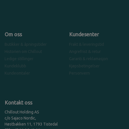
Om oss
Kundesenter
Butikker & åpningstider
Frakt & leveringstid
Historien om Chillout
Angrefrist & retur
Ledige stillinger
Garanti & reklamasjon
Kundeklubb
Kjøpsbetingelser
Kundeomtaler
Personvern
Kontakt oss
Chillout Holding AS
c/o Sajaco Nordic,
Høstbakken 11, 1793 Tistedal