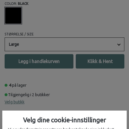
COLOR:
BLACK
STØRRELSE / SIZE
Large
Legg i handlekurven
Klikk & Hent
4
på lager
Tilgjengelig i 2 butikker
Velg butikk
Velg dine cookie-innstillinger
Beskrivelse