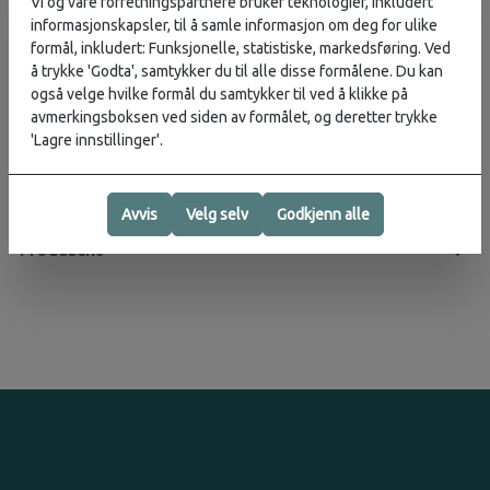
Vi og våre forretningspartnere bruker teknologier, inkludert
Icebreaker sin bestselgende longs. Perfekt for kalde norske dager!
informasjonskapsler, til å samle informasjon om deg for ulike
100% merinoull.
formål, inkludert: Funksjonelle, statistiske, markedsføring. Ved
å trykke 'Godta', samtykker du til alle disse formålene. Du kan
også velge hvilke formål du samtykker til ved å klikke på
Aktivitet:
Trekking
, Vinter
avmerkingsboksen ved siden av formålet, og deretter trykke
'Lagre innstillinger'.
Vurderinger
Avvis
Velg selv
Godkjenn alle
Produsent