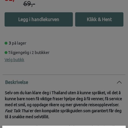
69,-
Legg i handlekurven
Klikk & Hent
3
på lager
Tilgjengelig i 2 butikker
Velg butikk
Beskrivelse
Selv om du kan klare deg i Thailand uten å kunne språket, vil det å
kunne bare noen få viktige fraser hjelpe deg å få venner, få service
med et smil, og oppdage rikere og mer givende reiseopplevelser.
Fast Talk Thai
er den kompakte språk­guiden som garantert får deg
til å snakke med selvtillit.
Let etter fantastisk gatemat på Bangkoks nattmarkeder, bestill en