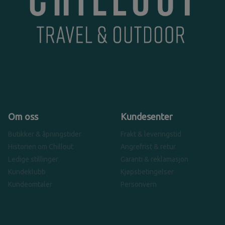
Om oss
Kundesenter
Butikker & åpningstider
Frakt & leveringstid
Historien om Chillout
Angrefrist & retur
Ledige stillinger
Garanti & reklamasjon
Kundeklubb
Kjøpsbetingelser
Kundeomtaler
Personvern