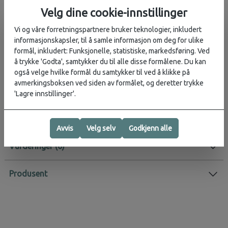
vanntaxi for å frakte deg og vennene dine til en bortgjemt hvit
Velg dine cookie-innstillinger
sandstrand, eller spør etter det beste stedet langs kysten for å se
Vi og våre forretningspartnere bruker teknologier, inkludert
solnedgangen.
informasjonskapsler, til å samle informasjon om deg for ulike
formål, inkludert: Funksjonelle, statistiske, markedsføring. Ved
Inneholder:
å trykke 'Godta', samtykker du til alle disse formålene. Du kan
også velge hvilke formål du samtykker til ved å klikke på
Viktige fraser for alle dine reisebehov
avmerkingsboksen ved siden av formålet, og deretter trykke
Hvordan få lokale anbefalinger
'Lagre innstillinger'.
Enkle og brukervennlige uttaleveiledninger
Eksperttips som styrker selvtilliten din
Avvis
Velg selv
Godkjenn alle
Vurderinger
Produsent