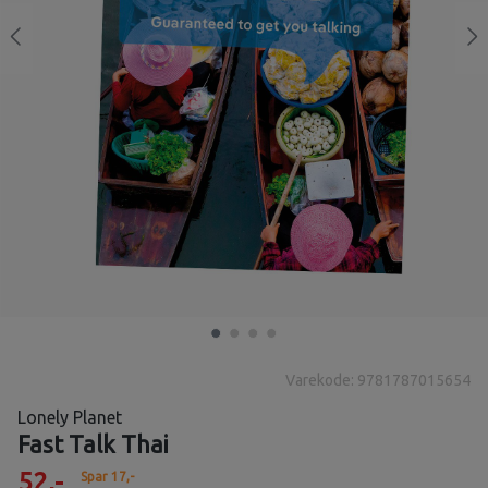
Varekode: 9781787015654
Lonely Planet
Fast Talk Thai
52,-
Spar 17,-