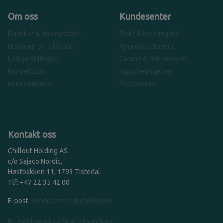
Om oss
Kundesenter
Butikker & åpningstider
Frakt & leveringstid
Historien om Chillout
Angrefrist & retur
Ledige stillinger
Garanti & reklamasjon
Kundeklubb
Kjøpsbetingelser
Kundeomtaler
Personvern
Kontakt oss
Chillout Holding AS
c/o Sajaco Nordic,
Høstbakken 11, 1793 Tistedal
Tlf: +47 22 35 42 00
E-post:
kundeservice@chillout.no
Bli medlem nå og få alle fordelene