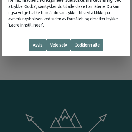
formål, inkludert: Funksjonelle, statistiske, markedsføring. Ved
Aktivitet:
Hverdag
, Vinter
å trykke 'Godta', samtykker du til alle disse formålene. Du kan
også velge hvilke formål du samtykker til ved å klikke på
avmerkingsboksen ved siden av formålet, og deretter trykke
'Lagre innstillinger'.
Vurderinger
Produsent
Avvis
Velg selv
Godkjenn alle