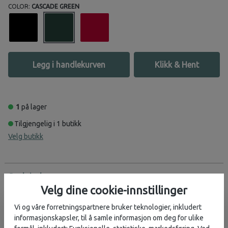
COLOR:
CASCADE GREEN
Legg i handlekurven
Klikk & Hent
1
på lager
Tilgjengelig i 1 butikk
Velg butikk
Beskrivelse
Velg dine cookie-innstillinger
En myk hverdagslue fra Patagonia med 96% resirkulert polyester.
Klør ikke.
Vi og våre forretningspartnere bruker teknologier, inkludert
informasjonskapsler, til å samle informasjon om deg for ulike