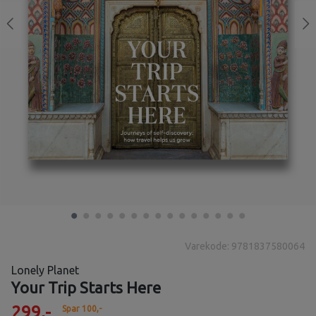
Varekode: 9781837580064
Lonely Planet
Your Trip Starts Here
299,-
Spar 100,-