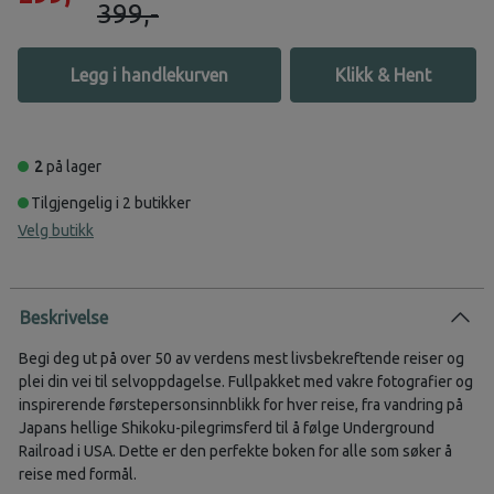
399,-
Legg i handlekurven
Klikk & Hent
2
på lager
Tilgjengelig i 2 butikker
Velg butikk
Beskrivelse
Begi deg ut på over 50 av verdens mest livsbekreftende reiser og
plei din vei til selvoppdagelse. Fullpakket med vakre fotografier og
inspirerende førstepersonsinnblikk for hver reise, fra vandring på
Japans hellige Shikoku-pilegrimsferd til å følge Underground
Railroad i USA. Dette er den perfekte boken for alle som søker å
reise med formål.