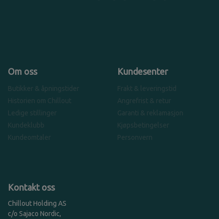
Om oss
Kundesenter
Butikker & åpningstider
Frakt & leveringstid
Historien om Chillout
Angrefrist & retur
Ledige stillinger
Garanti & reklamasjon
Kundeklubb
Kjøpsbetingelser
Kundeomtaler
Personvern
Kontakt oss
Chillout Holding AS
c/o Sajaco Nordic,