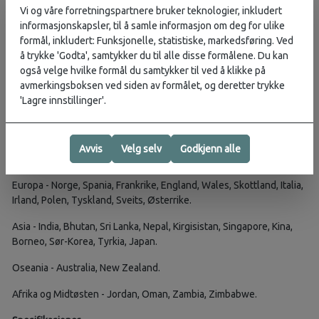
Intuitiv ikonkarakter for hvordan hver reise kan endre deg:
Vi og våre forretningspartnere bruker teknologier, inkludert
emosjonell eller åndelig vekst; innsikter og forståelse det kan
informasjonskapsler, til å samle informasjon om deg for ulike
bringe; fysiske ferdigheter og erfaring som er oppnådd.
formål, inkludert: Funksjonelle, statistiske, markedsføring. Ved
In-the-know-tips, detaljerte kart og praktisk informasjon om
å trykke 'Godta', samtykker du til alle disse formålene. Du kan
hvordan du kommer dit, hvor du skal bo, når du skal dra, hva du
også velge hvilke formål du samtykker til ved å klikke på
skal ta med, tilgjengelige turer og mer, for å hjelpe deg med å
avmerkingsboksen ved siden av formålet, og deretter trykke
planlegge ditt eventyr.
'Lagre innstillinger'.
Inneholder reiser til
Amerika - Mexico, Ecuador, Canada, Bolivia, Nord-Amerika, Sør-
Avvis
Velg selv
Godkjenn alle
Amerika, USA.
Europa - Norge, Spania, Frankrike, England, Wales, Skottland, Italia,
Irland, Polen, Tyskland, Sveits, Østerrike.
Asia - India, Bhutan, Sri Lanka, Nepal, Kirgisistan, Singapore, Kina,
Borneo, Sør-Korea, Tyrkia, Japan.
Oseania - Australia, New Zealand.
Afrika og Midtøsten - Jordan, Oman, Zambia, Zimbabwe.