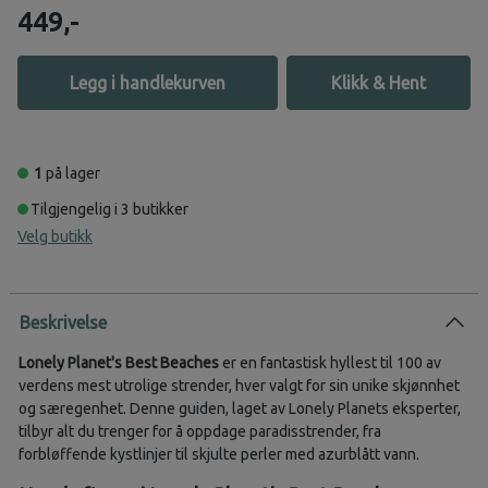
449,-
Legg i handlekurven
Klikk & Hent
1
på lager
Tilgjengelig i 3 butikker
Velg butikk
Beskrivelse
Lonely Planet's Best Beaches
er en fantastisk hyllest til 100 av
verdens mest utrolige strender, hver valgt for sin unike skjønnhet
og særegenhet. Denne guiden, laget av Lonely Planets eksperter,
tilbyr alt du trenger for å oppdage paradisstrender, fra
forbløffende kystlinjer til skjulte perler med azurblått vann.