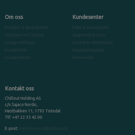
Om oss
Kundesenter
Butikker & åpningstider
Frakt & leveringstid
Historien om Chillout
Angrefrist & retur
Ledige stillinger
Garanti & reklamasjon
Kundeklubb
Kjøpsbetingelser
Kundeomtaler
Personvern
Kontakt oss
Chillout Holding AS
c/o Sajaco Nordic,
Høstbakken 11, 1793 Tistedal
Tlf: +47 22 35 42 00
E-post:
kundeservice@chillout.no