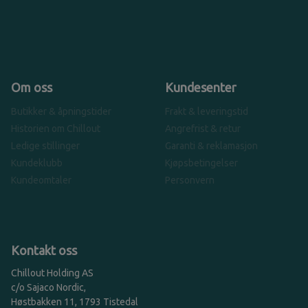
Om oss
Kundesenter
Butikker & åpningstider
Frakt & leveringstid
Historien om Chillout
Angrefrist & retur
Ledige stillinger
Garanti & reklamasjon
Kundeklubb
Kjøpsbetingelser
Kundeomtaler
Personvern
Kontakt oss
Chillout Holding AS
c/o Sajaco Nordic,
Høstbakken 11, 1793 Tistedal