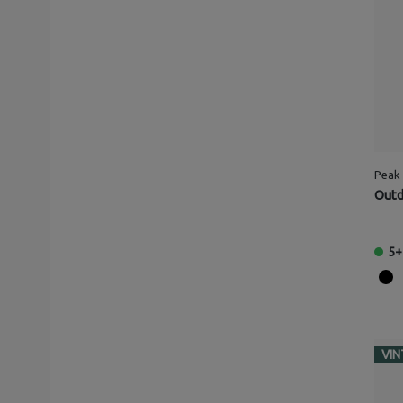
Peak
Outd
5+
VIN