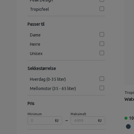
Peak Design
Tropicfeel
Passer til
Dame
Herre
Unisex
Sekkestørrelse
Hverdag (0-35 liter)
Mellomstor (35 - 65 liter)
Tropi
Wate
Pris
Minimum
Maksimalt
10
Kr
–
Kr