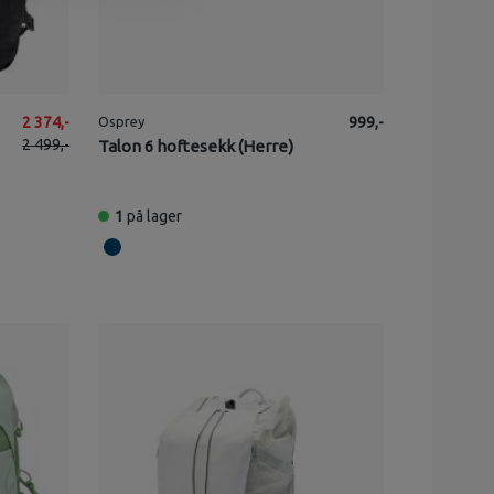
2 374,-
Osprey
999,-
2 499,-
Talon 6 hoftesekk (Herre)
1
på lager