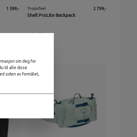
1 599,-
Tropicfeel
2 799,-
Shell ProLite Backpack
3
på lager
formasjon om deg for
u til alle disse
ed siden av formålet,