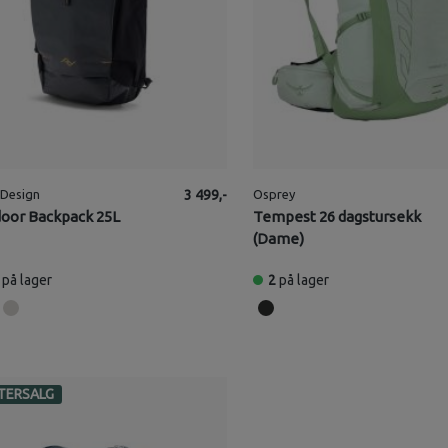
 Design
3 499,-
Osprey
oor Backpack 25L
Tempest 26 dagstursekk
(Dame)
på lager
2
på lager
TERSALG