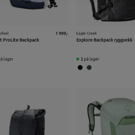
cfeel
1 999,-
Eagle Creek
t ProLite Backpack
Explore Backpack ryggsekk
på lager
2
på lager