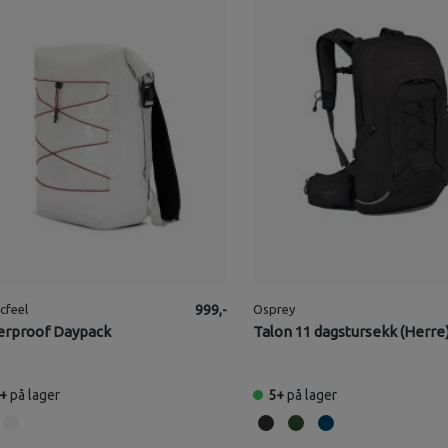
cfeel
999,-
Osprey
rproof Daypack
Talon 11 dagstursekk (Herre
+
på lager
5+
på lager