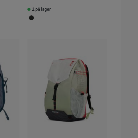
2
på lager