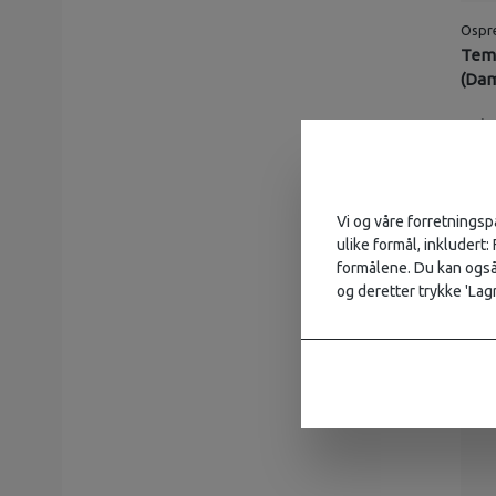
Ospr
Temp
(Da
1
Vi og våre forretningsp
ulike formål, inkludert:
formålene. Du kan også 
og deretter trykke 'Lagr