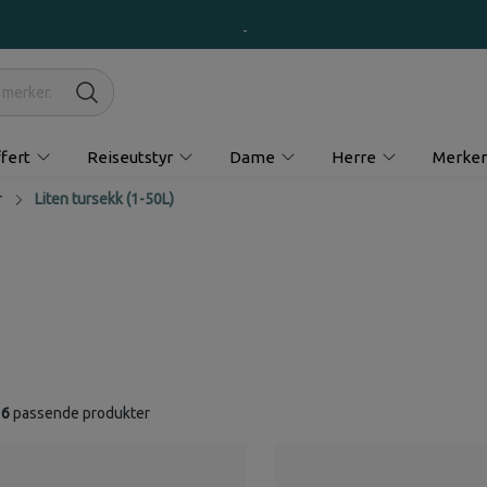
fert
Reiseutstyr
Dame
Herre
Merker
r
Liten tursekk (1-50L)
16
passende produkter