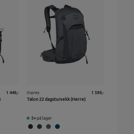
1 449,-
Osprey
1 599,-
)
Talon 22 dagstursekk (Herre)
5+
på lager