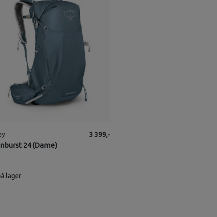
ey
3 399,-
burst 24 (Dame)
på lager