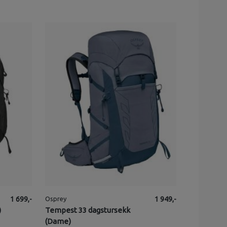
1 699,-
Osprey
1 949,-
)
Tempest 33 dagstursekk
(Dame)