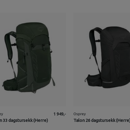
ey
1 949,-
Osprey
n 33 dagstursekk (Herre)
Talon 26 dagstursekk (Herre