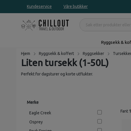
Kundeservice
Våre butikker
Ryggsekk & kof
Hjem
Ryggsekk & koffert
Ryggsekker
Tursekke
Liten tursekk (1-50L)
Perfekt for dagsturer og korte utflukter.
Merke
Fant
Eagle Creek
Osprey