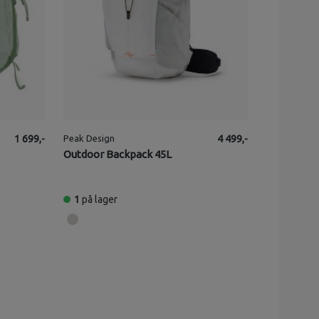
1 699,-
Peak Design
4 499,-
Outdoor Backpack 45L
1
på lager