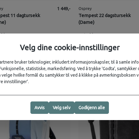
ey
1 449,-
Osprey
est 11 dagtursekk
Tempest 22 dagstursekk
me)
(Dame)
på lager
1
på lager
Velg dine cookie-innstillinger
artnere bruker teknologier, inkludert informasjonskapsler, til å samle in
 Funksjonelle, statistiske, markedsføring. Ved å trykke 'Godta', samtykker d
velge hvilke formål du samtykker til ved å klikke på avmerkingsboksen v
5
%
e innstillinger'.
Avvis
Velg selv
Godkjenn alle