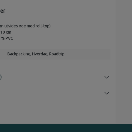
ner
an utvides noe med roll-top)
 10 cm
 % PVC
Backpacking
, Hverdag
, Roadtrip