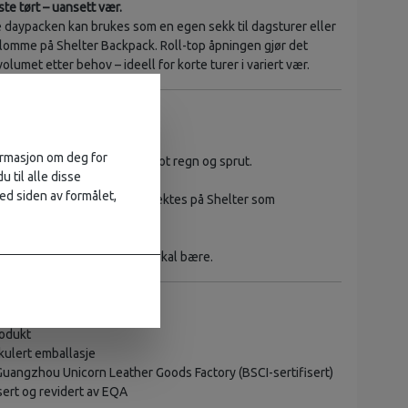
ste tørt – uansett vær.
daypacken kan brukes som en egen sekk til dagsturer eller
lomme på Shelter Backpack. Roll-top åpningen gjør det
volumet etter behov – ideell for korte turer i variert vær.
truksjon
formasjon om deg for
PVC – beskytter innholdet mot regn og sprut.
u til alle disse
ed siden av formålet,
ene som dagstursekk eller hektes på Shelter som
ng
et enkelt etter hvor mye du skal bære.
 materialer
odukt
kulert emballasje
Guangzhou Unicorn Leather Goods Factory (BSCI-sertifisert)
sert og revidert av EQA