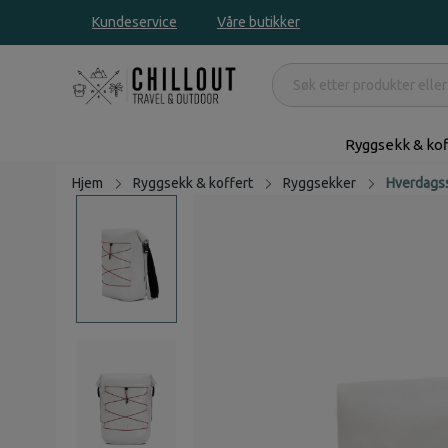
Kundeservice
Våre butikker
Ryggsekk & kof
Hjem
Ryggsekk & koffert
Ryggsekker
Hverdags