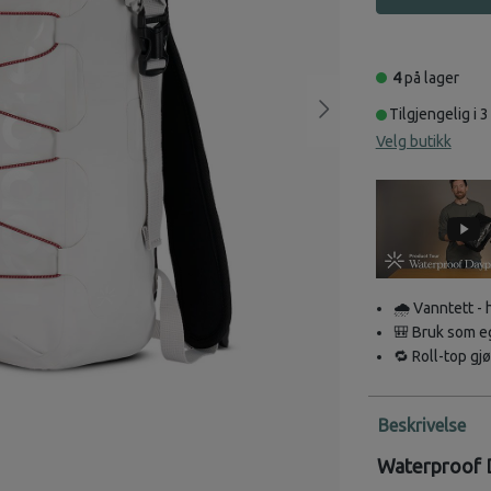
4
på lager
Tilgjengelig i 3
Velg butikk
🌧️ Vanntett - 
🎒 Bruk som eg
🔁 Roll-top gj
Beskrivelse
Waterproof D