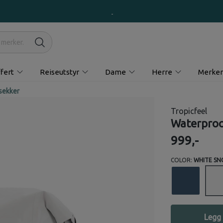
fert
Reiseutstyr
Dame
Herre
Merker
sekker
Tropicfeel
Waterproo
999,-
COLOR:
WHITE S
Legg 