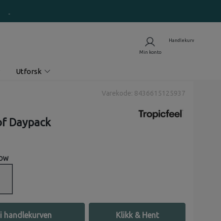
Utforsk
Varekode: 8436615125937
f Daypack
NOW
i handlekurven
Klikk & Hent