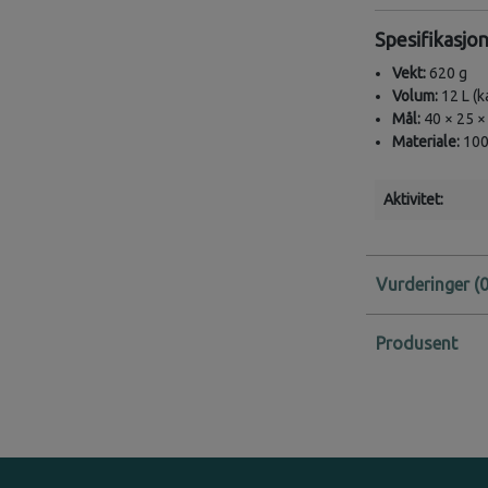
Spesifikasjo
Vekt:
620 g
Volum:
12 L (k
Mål:
40 × 25 ×
Materiale:
100
Aktivitet:
Vurderinger
Produsent