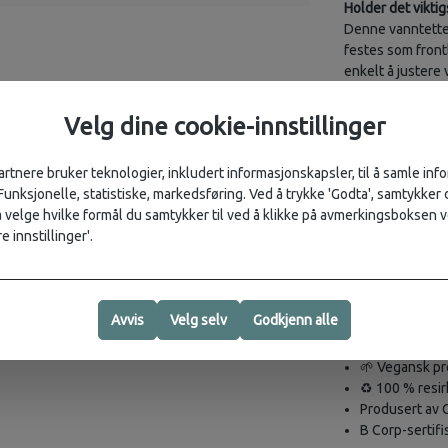
Holder det viktig
Denne vanntette 
festes som front
enkelt å justere 
Velg dine cookie-innstillinger
Funksjoner
Vanntett kons
artnere bruker teknologier, inkludert informasjonskapsler, til å samle in
Laget i 100 % 
 Funksjonelle, statistiske, markedsføring. Ved å trykke 'Godta', samtykker d
Fleksibel bruk
velge hvilke formål du samtykker til ved å klikke på avmerkingsboksen v
Kan brukes al
e innstillinger'.
frontlomme.
Roll-top åpni
Tilpass volum
Avvis
Velg selv
Godkjenn alle
Bærekraft og
🌱 Vegansk pr
♻️ 100 % resir
Produsert av 
B Corp-sertifi