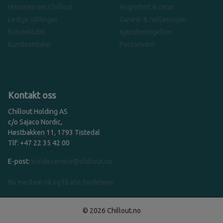
Historien om Chillout
Angrefrist & retur
Ledige stillinger
Garanti & reklamasjon
Kundeklubb
Kjøpsbetingelser
Kundeomtaler
Personvern
Kontakt oss
Chillout Holding AS
c/o Sajaco Nordic,
Høstbakken 11, 1793 Tistedal
Tlf: +47 22 35 42 00
E-post:
kundeservice@chillout.no
Bli medlem nå og få alle fordelene
© 2026 Chillout.no