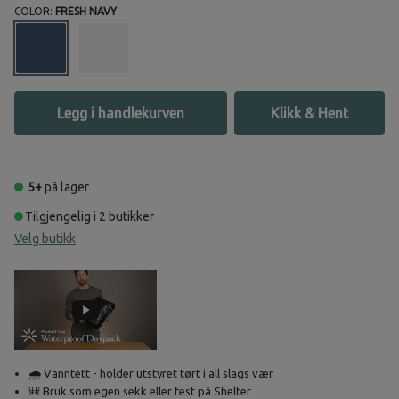
COLOR:
FRESH NAVY
Legg i handlekurven
Klikk & Hent
5+
på lager
Tilgjengelig i 2 butikker
Velg butikk
🌧️ Vanntett - holder utstyret tørt i all slags vær
🎒 Bruk som egen sekk eller fest på Shelter