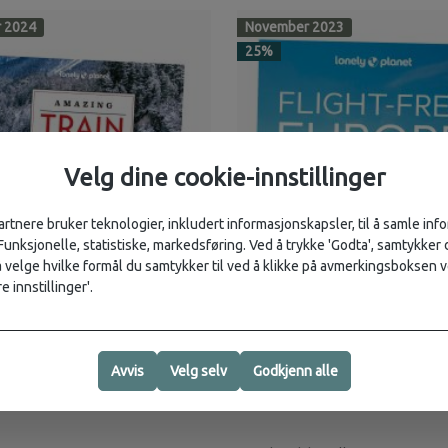
r 2024
November 2023
25
%
Velg dine cookie-innstillinger
artnere bruker teknologier, inkludert informasjonskapsler, til å samle in
 Funksjonelle, statistiske, markedsføring. Ved å trykke 'Godta', samtykker d
velge hvilke formål du samtykker til ved å klikke på avmerkingsboksen v
e innstillinger'.
anet
262,-
Lonely Planet
Avvis
Velg selv
Godkjenn alle
349,-
 Train Journeys
Flight Free Europe