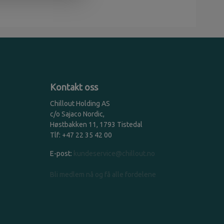
Kontakt oss
Chillout Holding AS
c/o Sajaco Nordic,
Høstbakken 11, 1793 Tistedal
Tlf: +47 22 35 42 00
E-post:
kundeservice@chillout.no
Bli medlem nå og få alle fordelene