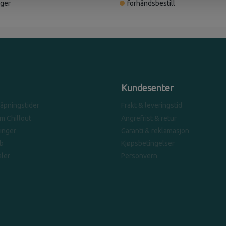
ager
forhåndsbestill
Kundesenter
 åpningstider
Frakt & leveringstid
om Chillout
Angrefrist & retur
linger
Garanti & reklamasjon
b
Kjøpsbetingelser
ler
Personvern