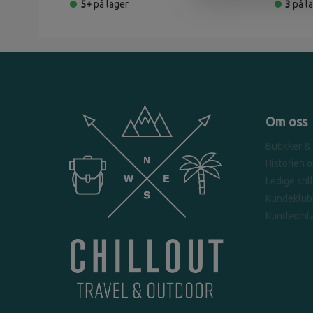
5+
på lager
3
på l
Om oss
Butikker &
Historien 
Ledige stil
Kundeklub
Kundeomta