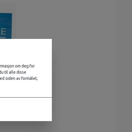
formasjon om deg for
u til alle disse
ed siden av formålet,
247,-
329,-