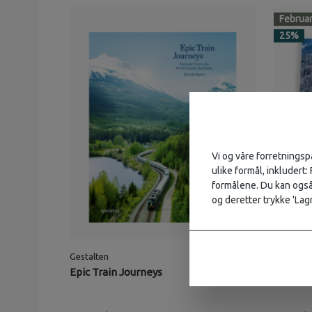
Februa
25
%
Vi og våre forretningsp
ulike formål, inkludert:
formålene. Du kan også 
og deretter trykke 'Lagr
Gestalten
499,-
Lonely Pl
Epic Train Journeys
Amazing