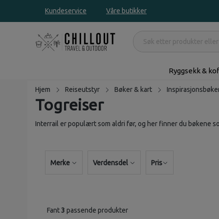
Kundeservice
Våre butikker
Ryggsekk & kof
Hjem
Reiseutstyr
Bøker & kart
Inspirasjonsbøke
Togreiser
Interrail er populært som aldri før, og her finner du bøkene
Merke
Verdensdel
Pris
Fant
3
passende produkter