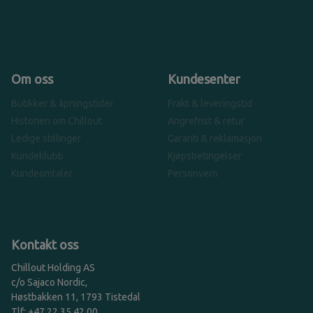
Om oss
Kundesenter
Butikker & åpningstider
Frakt & leveringstid
Historien om Chillout
Angrefrist & retur
Ledige stillinger
Garanti & reklamasjon
Kundeklubb
Kjøpsbetingelser
Kundeomtaler
Personvern
Kontakt oss
Chillout Holding AS
c/o Sajaco Nordic,
Høstbakken 11, 1793 Tistedal
Tlf: +47 22 35 42 00