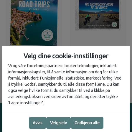
Velg dine cookie-innstillinger
Lonely Planet
Lonely Planet
379,-
399,-
Electrical Vehicle
The Bikepackers
Vi og våre forretningspartnere bruker teknologier, inkludert
Road Trips Europe
guide to the World
informasjonskapsler, til å samle informasjon om deg for ulike
formål, inkludert: Funksjonelle, statistiske, markedsføring. Ved
3
på lager
1
på lager
å trykke 'Godta', samtykker du til alle disse formålene. Du kan
også velge hvilke formål du samtykker til ved å klikke på
avmerkingsboksen ved siden av formålet, og deretter trykke
'Lagre innstillinger'.
Avvis
Velg selv
Godkjenn alle