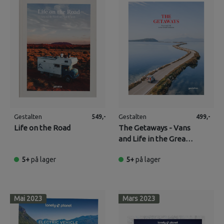
Gestalten
Gestalten
549,-
499,-
Life on the Road
The Getaways - Vans
and Life in the Great
Outdoors
5+
på lager
5+
på lager
Mai 2023
Mars 2023