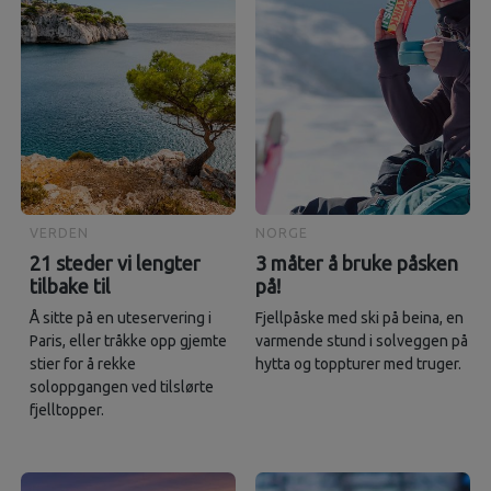
VERDEN
NORGE
21 steder vi lengter
3 måter å bruke påsken
tilbake til
på!
Å sitte på en uteservering i
Fjellpåske med ski på beina, en
Paris, eller tråkke opp gjemte
varmende stund i solveggen på
stier for å rekke
hytta og toppturer med truger.
soloppgangen ved tilslørte
fjelltopper.