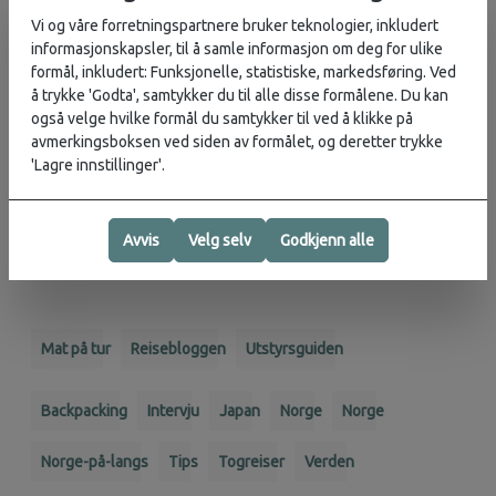
stoppested etterhvert blir annonsert, og vi ønsker
Vi og våre forretningspartnere bruker teknologier, inkludert
hverandre en god tur videre, sitter jeg alene igjen og kjenner
informasjonskapsler, til å samle informasjon om deg for ulike
på en viss tomhet, som ganske raskt blir fylt med
formål, inkludert: Funksjonelle, statistiske, markedsføring. Ved
takknemlighet for å ha kunnet bruke halvparten av en ellers
å trykke 'Godta', samtykker du til alle disse formålene. Du kan
kjedelig nattreise til noe sjukt mer gøyalt og minnerikt enn å
også velge hvilke formål du samtykker til ved å klikke på
bøye hodet ned i smarttelefonen. Gi meg heller en gammal
avmerkingsboksen ved siden av formålet, og deretter trykke
Nokia og evnen til å leve enda mer i nuet.
'Lagre innstillinger'.
Avvis
Velg selv
Godkjenn alle
Mat på tur
Reisebloggen
Utstyrsguiden
Backpacking
Intervju
Japan
Norge
Norge
Norge-på-langs
Tips
Togreiser
Verden