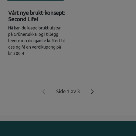
Vårt nye brukt-konsept:
Second Life!
Nå kan du kjøpe brukt utstyr
på Grünerløkka, og i tillegg
levere inn din gamle koffert til
oss og få en verdikupong på
kr. 300,-!
Side 1 av 3