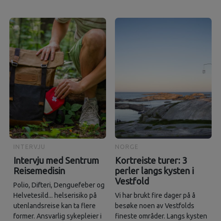
INTERVJU
NORGE
Intervju med Sentrum
Kortreiste turer: 3
Reisemedisin
perler langs kysten i
Vestfold
Polio, Difteri, Denguefeber og
Helvetesild... helserisiko på
Vi har brukt fire dager på å
utenlandsreise kan ta flere
besøke noen av Vestfolds
former. Ansvarlig sykepleier i
fineste områder. Langs kysten