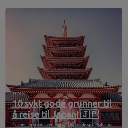
JAPAN
10 sykt gode grunner til
å reise til Japan! 🇯🇵
Skjønne og grønne zen-hager, dundrende spillehaller og