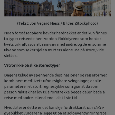
(Tekst: Jon Vegard Næss / Bilder: iStockphoto)
Noen forståsegpåere hevder hardnakket at det kun finnes
to typer reisende her i verden: flokkdyrene som henter
livets urkraft i sosialt samvær med andre, og de ensomme
ulvene som søker sjelen mutters alene ute på store, vide
sletter...
Vi tror ikke på slike stereotyper.
Dagens tilbud av spennende destinasjoner og reiseformer,
kombinert med livets uforutsigbare svingninger, er alle
parametere i et stort regnestykke som gjør at du som
person faktisk har lov til å foretrekke begge deler; både å
reise med andre, eller alene - alt til sin tid.
Hvis du leser dette er det kanskje fordi akkurat
du
i
dette
øyeblikket vurderer å legge ut på et soloeventyr for første