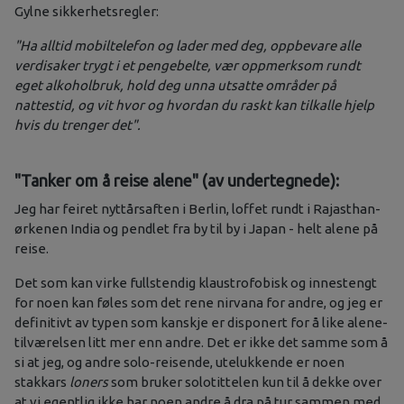
Gylne sikkerhetsregler:
"Ha alltid mobiltelefon og lader med deg, oppbevare alle
verdisaker trygt i et pengebelte, vær oppmerksom rundt
eget alkoholbruk, hold deg unna utsatte områder på
nattestid, og vit hvor og hvordan du raskt kan tilkalle hjelp
hvis du trenger det".
"
Tanker om å reise alene
"
(av undertegnede):
Jeg har feiret nyttårsaften i Berlin, loffet rundt i Rajasthan-
ørkenen India og pendlet fra by til by i Japan - helt alene på
reise.
Det som kan virke fullstendig klaustrofobisk og innestengt
for noen kan føles som det rene nirvana for andre, og jeg er
definitivt av typen som kanskje er disponert for å like alene-
tilværelsen litt mer enn andre. Det er ikke det samme som å
si at jeg, og andre solo-reisende, utelukkende er noen
stakkars
loners
som bruker solotittelen kun til å dekke over
at vi egentlig ikke har noen andre å dra på tur sammen med.