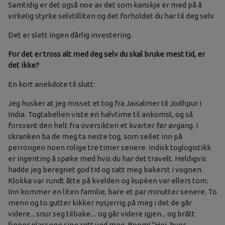
Samtidig er det også noe av det som kanskje er med på å
virkelig styrke selvtilliten og det forholdet du har til deg selv.
Det er slett ingen dårlig investering.
For det er tross alt med deg selv du skal bruke mest tid, er
det ikke?
En kort anekdote til slutt:
Jeg husker at jeg misset et tog fra Jaisalmer til Jodhpur i
India. Togtabellen viste en halvtime til ankomst, og så
forsvant den helt fra oversikten et kvarter før avgang. I
skranken ba de meg ta neste tog, som seilet inn på
perrongen noen rolige tre timer senere. Indisk toglogistikk
er ingenting å spøke med hvis du har det travelt. Heldigvis
hadde jeg beregnet god tid og satt meg bakerst i vognen.
Klokka var rundt åtte på kvelden og kupèen var ellers tom.
Inn kommer en liten familie, bare et par minutter senere. To
menn og to gutter kikker nysjerrig på meg i det de går
videre... snur seg tilbake.... og går videre igjen... og brått
finner plassene sine rett ved meg. Boom! "Hei, hvor