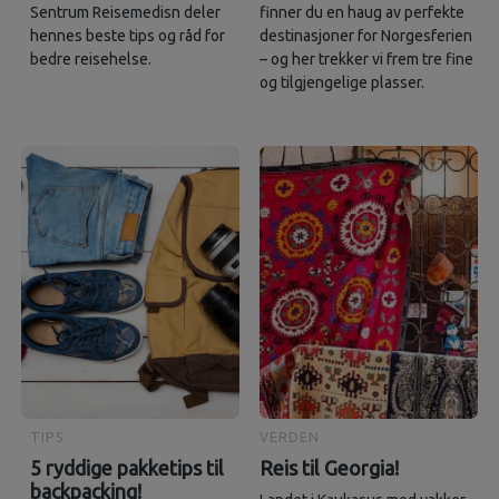
Sentrum Reisemedisn deler
finner du en haug av perfekte
hennes beste tips og råd for
destinasjoner for Norgesferien
bedre reisehelse.
– og her trekker vi frem tre fine
og tilgjengelige plasser.
TIPS
VERDEN
5 ryddige pakketips til
Reis til Georgia!
backpacking!