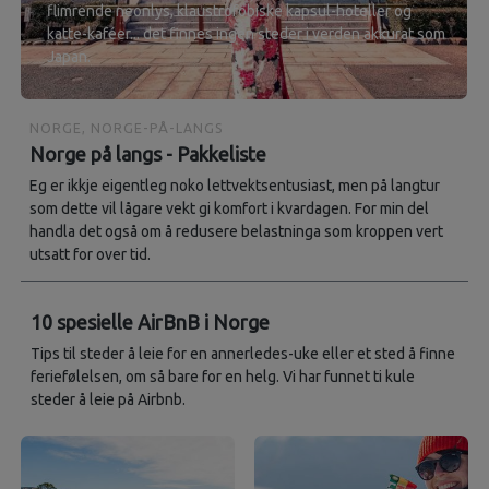
flimrende neonlys, klaustrofobiske kapsul-hoteller og
katte-kaféer... det finnes ingen steder i verden akkurat som
Japan.
NORGE, NORGE-PÅ-LANGS
Norge på langs - Pakkeliste
Eg er ikkje eigentleg noko lettvektsentusiast, men på langtur
som dette vil lågare vekt gi komfort i kvardagen. For min del
handla det også om å redusere belastninga som kroppen vert
utsatt for over tid.
10 spesielle AirBnB i Norge
Tips til steder å leie for en annerledes-uke eller et sted å finne
feriefølelsen, om så bare for en helg. Vi har funnet ti kule
steder å leie på Airbnb.