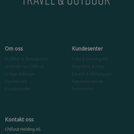
Om oss
Kundesenter
Butikker & åpningstider
Frakt & leveringstid
Historien om Chillout
Angrefrist & retur
Ledige stillinger
Garanti & reklamasjon
Kundeklubb
Kjøpsbetingelser
Kundeomtaler
Personvern
Kontakt oss
Chillout Holding AS