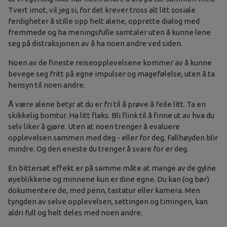
Tvert imot, vil jeg si, for det krever tross alt litt sosiale
ferdigheter å stille opp helt alene, opprette dialog med
fremmede og ha meningsfulle samtaler uten å kunne lene
seg på distraksjonen av å ha noen andre ved siden.
Noen av de fineste reiseopplevelsene kommer av å kunne
bevege seg fritt på egne impulser og magefølelse, uten å ta
hensyn til noen andre.
Å være alene betyr at du er fri til å prøve å feile litt. Ta en
skikkelig bomtur. Ha litt flaks. Bli flink til å finne ut av hva du
selv liker å gjøre. Uten at noen trenger å evaluere
opplevelsen sammen med deg - eller for deg. Fallhøyden blir
mindre. Og den eneste du trenger å svare for er deg.
En bittersøt effekt er på samme måte at mange av de gylne
øyeblikkene og minnene kun er dine egne. Du kan (og bør)
dokumentere de, med penn, tastatur eller kamera. Men
tyngden av selve opplevelsen, settingen og timingen, kan
aldri full og helt deles med noen andre.