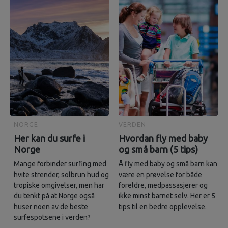
NORGE
VERDEN
Her kan du surfe i
Hvordan fly med baby
Norge
og små barn (5 tips)
Mange forbinder surfing med
Å fly med baby og små barn kan
hvite strender, solbrun hud og
være en prøvelse for både
tropiske omgivelser, men har
foreldre, medpassasjerer og
du tenkt på at Norge også
ikke minst barnet selv. Her er 5
huser noen av de beste
tips til en bedre opplevelse.
surfespotsene i verden?