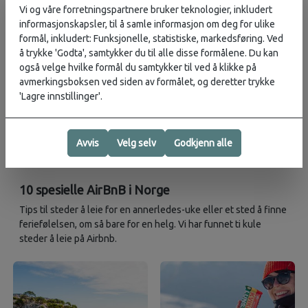
katte-kaféer... det finnes ingen steder i verden akkurat som
Vi og våre forretningspartnere bruker teknologier, inkludert
Japan.
informasjonskapsler, til å samle informasjon om deg for ulike
formål, inkludert: Funksjonelle, statistiske, markedsføring. Ved
å trykke 'Godta', samtykker du til alle disse formålene. Du kan
også velge hvilke formål du samtykker til ved å klikke på
NORGE, NORGE-PÅ-LANGS
avmerkingsboksen ved siden av formålet, og deretter trykke
Norge på langs - Pakkeliste
'Lagre innstillinger'.
Eg er ikkje eigentleg noko lettvektsentusiast, men på langtur
som dette vil lågare vekt gi komfort i kvardagen. For min del
handla det også om å redusere belastninga som kroppen vert
Avvis
Velg selv
Godkjenn alle
utsatt for over tid.
10 spesielle AirBnB i Norge
Tips til steder å leie for en annerledes-uke eller et sted å finne
feriefølelsen, om så bare for en helg. Vi har funnet ti kule
steder å leie på Airbnb.