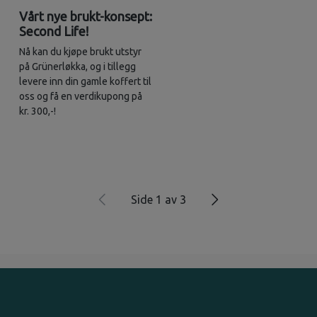
Vårt nye brukt-konsept:
Second Life!
Nå kan du kjøpe brukt utstyr
på Grünerløkka, og i tillegg
levere inn din gamle koffert til
oss og få en verdikupong på
kr. 300,-!
Side 1 av 3