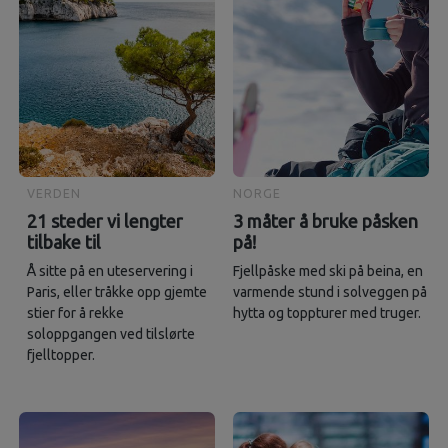
VERDEN
NORGE
21 steder vi lengter
3 måter å bruke påsken
tilbake til
på!
Å sitte på en uteservering i
Fjellpåske med ski på beina, en
Paris, eller tråkke opp gjemte
varmende stund i solveggen på
stier for å rekke
hytta og toppturer med truger.
soloppgangen ved tilslørte
fjelltopper.