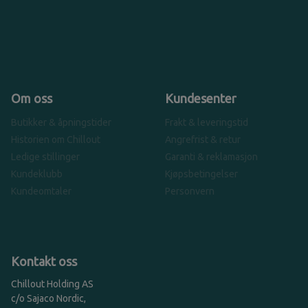
Om oss
Kundesenter
Butikker & åpningstider
Frakt & leveringstid
Historien om Chillout
Angrefrist & retur
Ledige stillinger
Garanti & reklamasjon
Kundeklubb
Kjøpsbetingelser
Kundeomtaler
Personvern
Kontakt oss
Chillout Holding AS
c/o Sajaco Nordic,