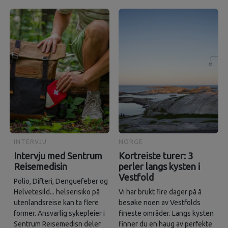
INTERVJU
NORGE
Intervju med Sentrum
Kortreiste turer: 3
Reisemedisin
perler langs kysten i
Vestfold
Polio, Difteri, Denguefeber og
Helvetesild... helserisiko på
Vi har brukt fire dager på å
utenlandsreise kan ta flere
besøke noen av Vestfolds
former. Ansvarlig sykepleier i
fineste områder. Langs kysten
Sentrum Reisemedisn deler
finner du en haug av perfekte