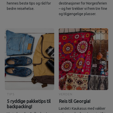
hennes beste tips og råd for
destinasjoner for Norgesferien
bedre reisehelse.
– og her trekker vi frem tre fine
og tilgjengelige plasser.
TIPS
VERDEN
5 ryddige pakketips til
Reis til Georgia!
backpacking!
Landet i Kaukasus med vakker