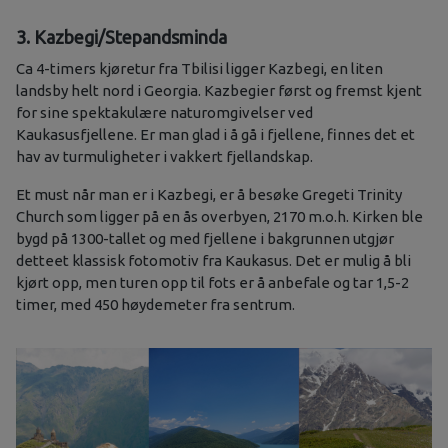
3. Kazbegi/Stepandsminda
Ca 4-timers kjøretur fra Tbilisi ligger Kazbegi, en liten
landsby helt nord i Georgia. Kazbegier først og fremst kjent
for sine spektakulære naturomgivelser ved
Kaukasusfjellene. Er man glad i å gå i fjellene, finnes det et
hav av turmuligheter i vakkert fjellandskap.
Et must når man er i Kazbegi, er å besøke Gregeti Trinity
Church som ligger på en ås overbyen, 2170 m.o.h. Kirken ble
bygd på 1300-tallet og med fjellene i bakgrunnen utgjør
detteet klassisk fotomotiv fra Kaukasus. Det er mulig å bli
kjørt opp, men turen opp til fots er å anbefale og tar 1,5-2
timer, med 450 høydemeter fra sentrum.