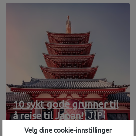
JAPAN
10 sykt gode grunner til
å reise til Japan! 🇯🇵
Skjønne og grønne zen-hager, dundrende spillehaller og
Velg dine cookie-innstillinger
flimrende neonlys, klaustrofobiske kapsul-hoteller og