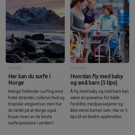
NORGE
VERDEN
Her kan du surfe i
Hvordan fly med baby
Norge
og små barn (5 tips)
Mange forbinder surfing med
Å fly med baby og små barn kan
hvite strender, solbrun hud og
være en prøvelse for både
tropiske omgivelser, men har
foreldre, medpassasjerer og
du tenkt på at Norge også
ikke minst barnet selv. Her er 5
huser noen av de beste
tips til en bedre opplevelse.
surfespotsene i verden?