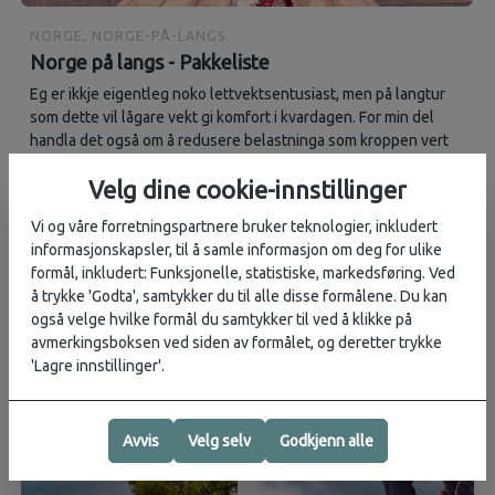
NORGE, NORGE-PÅ-LANGS
Norge på langs - Pakkeliste
Eg er ikkje eigentleg noko lettvektsentusiast, men på langtur
som dette vil lågare vekt gi komfort i kvardagen. For min del
handla det også om å redusere belastninga som kroppen vert
utsatt for over tid.
Velg dine cookie-innstillinger
Vi og våre forretningspartnere bruker teknologier, inkludert
10 spesielle AirBnB i Norge
informasjonskapsler, til å samle informasjon om deg for ulike
Tips til steder å leie for en annerledes-uke eller et sted å finne
formål, inkludert: Funksjonelle, statistiske, markedsføring. Ved
feriefølelsen, om så bare for en helg. Vi har funnet ti kule
å trykke 'Godta', samtykker du til alle disse formålene. Du kan
steder å leie på Airbnb.
også velge hvilke formål du samtykker til ved å klikke på
avmerkingsboksen ved siden av formålet, og deretter trykke
'Lagre innstillinger'.
Avvis
Velg selv
Godkjenn alle