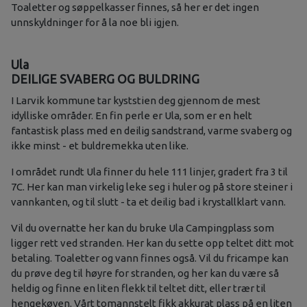
Toaletter og søppelkasser finnes, så her er det ingen
unnskyldninger for å la noe bli igjen.
Ula
DEILIGE SVABERG OG BULDRING
I Larvik kommune tar kyststien deg gjennom de mest
idylliske områder. En fin perle er Ula, som er en helt
fantastisk plass med en deilig sandstrand, varme svaberg og
ikke minst - et buldremekka uten like.
I området rundt Ula finner du hele 111 linjer, gradert fra 3 til
7C. Her kan man virkelig leke seg i huler og på store steiner i
vannkanten, og til slutt - ta et deilig bad i krystallklart vann.
Vil du overnatte her kan du bruke Ula Campingplass som
ligger rett ved stranden. Her kan du sette opp teltet ditt mot
betaling. Toaletter og vann finnes også. Vil du fricampe kan
du prøve deg til høyre for stranden, og her kan du være så
heldig og finne en liten flekk til teltet ditt, eller trær til
hengekøyen. Vårt tomannstelt fikk akkurat plass på en liten