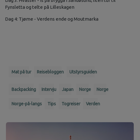
Dag 3: Hvasser - Is på brygga i Sandøsund, liten tur til
Fynsletta og telte på Lilleskagen
Dag 4: Tjøme - Verdens ende og Moutmarka
Mat på tur
Reisebloggen
Utstyrsguiden
Backpacking
Intervju
Japan
Norge
Norge
Norge-på-langs
Tips
Togreiser
Verden