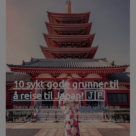
JAPAN
10 sykt gode grunner til
å reise til Japan! 🇯🇵
Skjønne og grønne zen-hager, dundrende spillehaller og
flimrende neonlys, klaustrofobiske kapsul-hoteller og
katte-kaféer... det finnes ingen steder i verden akkurat som
Japan.