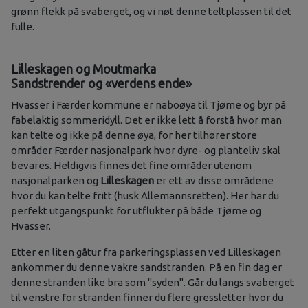
grønn flekk på svaberget, og vi nøt denne teltplassen til det
fulle.
Lilleskagen og Moutmarka
Sandstrender og «verdens ende»
Hvasser i Færder kommune er naboøya til Tjøme og byr på
fabelaktig sommeridyll. Det er ikke lett å forstå hvor man
kan telte og ikke på denne øya, for her tilhører store
områder Færder nasjonalpark hvor dyre- og planteliv skal
bevares. Heldigvis finnes det fine områder utenom
nasjonalparken og
Lilleskagen
er ett av disse områdene
hvor du kan telte fritt (husk Allemannsretten). Her har du
perfekt utgangspunkt for utflukter på både Tjøme og
Hvasser.
Etter en liten gåtur fra parkeringsplassen ved Lilleskagen
ankommer du denne vakre sandstranden. På en fin dag er
denne stranden like bra som "syden". Går du langs svaberget
til venstre for stranden finner du flere gressletter hvor du