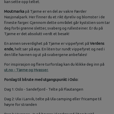
kan sette opp teltet.
Moutmarka
på Tjøme er en del av vakre Færder
Nasjonalpark. Her finner du et rikt dyreliv og blomster i de
fineste farger. Gjennom dette området går kyststien som tar
deg forbi grønne sletter, svaberg og rullesteiner. Er du på
Tjøme er det absolutt verdt et besøk!
En annen severdighet på Tjøme er vippefyret på
Verdens
ende,
helt sør på øya. En liten tur rundt vippefyret og ned i
den lille havnen og ut på svabergene anbefales!
For inspirasjon og flere turforslag kan du klikke deg inn på
ut.no - Tjøme og Hvasser.
Forslag til bilrute med utgangspunkt i Oslo:
Dag 1: Oslo - Sandefjord - Telte på Flautangen
Dag 2: Ula i Larvik, telte på Ula camping eller fricampe til
høyre for stranden