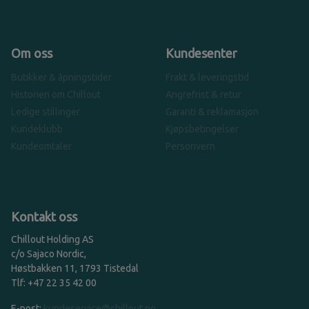
Om oss
Kundesenter
Butikker & åpningstider
Frakt & leveringstid
Historien om Chillout
Angrefrist & retur
Ledige stillinger
Garanti & reklamasjon
Kundeklubb
Kjøpsbetingelser
Kundeomtaler
Personvern
Kontakt oss
Chillout Holding AS
c/o Sajaco Nordic,
Høstbakken 11, 1793 Tistedal
Tlf: +47 22 35 42 00
E-post:
kundeservice@chillout.no