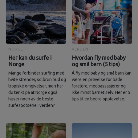
NORGE
VERDEN
Her kan du surfe i
Hvordan fly med baby
Norge
og små barn (5 tips)
Mange forbinder surfing med
Å fly med baby og små barn kan
hvite strender, solbrun hud og
være en prøvelse for både
tropiske omgivelser, men har
foreldre, medpassasjerer og
du tenkt på at Norge også
ikke minst barnet selv. Her er 5
huser noen av de beste
tips til en bedre opplevelse.
surfespotsene i verden?