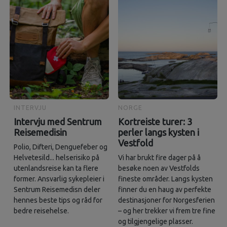
INTERVJU
NORGE
Intervju med Sentrum
Kortreiste turer: 3
Reisemedisin
perler langs kysten i
Vestfold
Polio, Difteri, Denguefeber og
Helvetesild... helserisiko på
Vi har brukt fire dager på å
utenlandsreise kan ta flere
besøke noen av Vestfolds
former. Ansvarlig sykepleier i
fineste områder. Langs kysten
Sentrum Reisemedisn deler
finner du en haug av perfekte
hennes beste tips og råd for
destinasjoner for Norgesferien
bedre reisehelse.
– og her trekker vi frem tre fine
og tilgjengelige plasser.