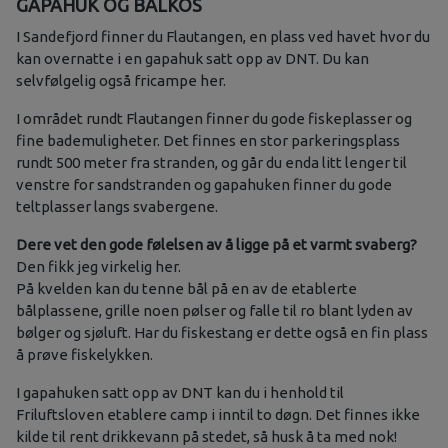
GAPAHUK OG BÅLKOS
I Sandefjord finner du Flautangen, en plass ved havet hvor du
kan overnatte i en gapahuk satt opp av DNT. Du kan
selvfølgelig også fricampe her.
I området rundt Flautangen finner du gode fiskeplasser og
fine bademuligheter. Det finnes en stor parkeringsplass
rundt 500 meter fra stranden, og går du enda litt lenger til
venstre for sandstranden og gapahuken finner du gode
teltplasser langs svabergene.
Dere vet den gode følelsen av å ligge på et varmt svaberg?
Den fikk jeg virkelig her.
På kvelden kan du tenne bål på en av de etablerte
bålplassene, grille noen pølser og falle til ro blant lyden av
bølger og sjøluft. Har du fiskestang er dette også en fin plass
å prøve fiskelykken.
I gapahuken satt opp av DNT kan du i henhold til
Friluftsloven etablere camp i inntil to døgn. Det finnes ikke
kilde til rent drikkevann på stedet, så husk å ta med nok!