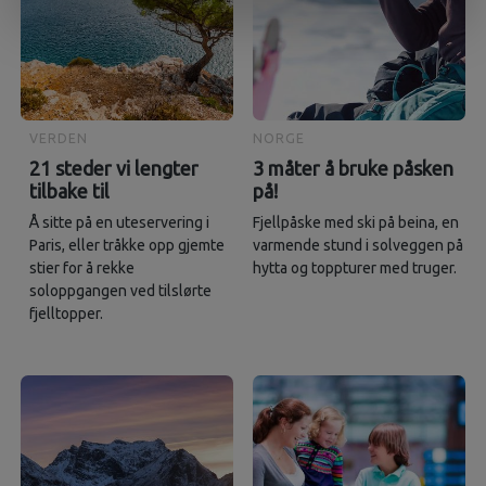
VERDEN
NORGE
21 steder vi lengter
3 måter å bruke påsken
tilbake til
på!
Å sitte på en uteservering i
Fjellpåske med ski på beina, en
Paris, eller tråkke opp gjemte
varmende stund i solveggen på
stier for å rekke
hytta og toppturer med truger.
soloppgangen ved tilslørte
fjelltopper.