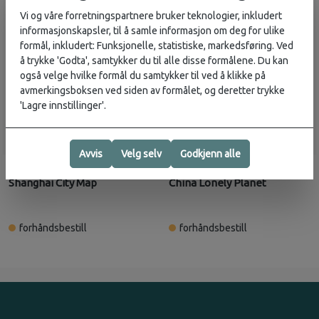
Vi og våre forretningspartnere bruker teknologier, inkludert
informasjonskapsler, til å samle informasjon om deg for ulike
formål, inkludert: Funksjonelle, statistiske, markedsføring. Ved
å trykke 'Godta', samtykker du til alle disse formålene. Du kan
også velge hvilke formål du samtykker til ved å klikke på
avmerkingsboksen ved siden av formålet, og deretter trykke
'Lagre innstillinger'.
Avvis
Velg selv
Godkjenn alle
Lonely Planet
Lonely Planet
129,-
329,-
Shanghai City Map
China Lonely Planet
forhåndsbestill
forhåndsbestill