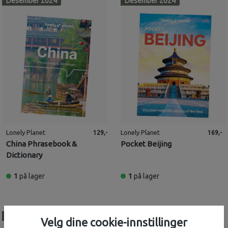
Desember 2024
Desember 2024
Lonely Planet
Lonely Planet
129,-
169,-
China Phrasebook &
Pocket Beijing
Dictionary
1
på lager
1
på lager
Desember 2024
Mai 2025
Velg dine cookie-innstillinger