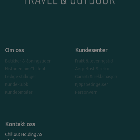
Om oss
Kundesenter
Butikker & åpningstider
Frakt & leveringstid
Historien om Chillout
Angrefrist & retur
Ledige stillinger
Garanti & reklamasjon
Kundeklubb
Kjøpsbetingelser
Kundeomtaler
Personvern
Kontakt oss
Chillout Holding AS