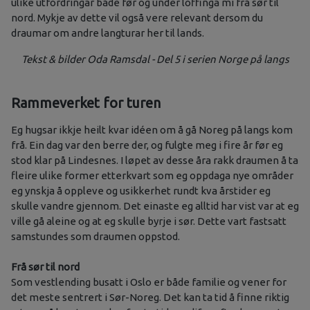
ulike utfordringar både før og under loffinga mi frå sør til
nord. Mykje av dette vil også vere relevant dersom du
draumar om andre langturar her til lands.
Tekst & bilder Oda Ramsdal - Del 5 i serien Norge på langs
Rammeverket for turen
Eg hugsar ikkje heilt kvar idéen om å gå Noreg på langs kom
frå. Ein dag var den berre der, og fulgte meg i fire år før eg
stod klar på Lindesnes. I løpet av desse åra rakk draumen å ta
fleire ulike former etterkvart som eg oppdaga nye områder
eg ynskja å oppleve og usikkerhet rundt kva årstider eg
skulle vandre gjennom. Det einaste eg alltid har vist var at eg
ville gå aleine og at eg skulle byrje i sør. Dette vart fastsatt
samstundes som draumen oppstod.
Frå sør til nord
Som vestlending busatt i Oslo er både familie og vener for
det meste sentrert i Sør-Noreg. Det kan ta tid å finne riktig