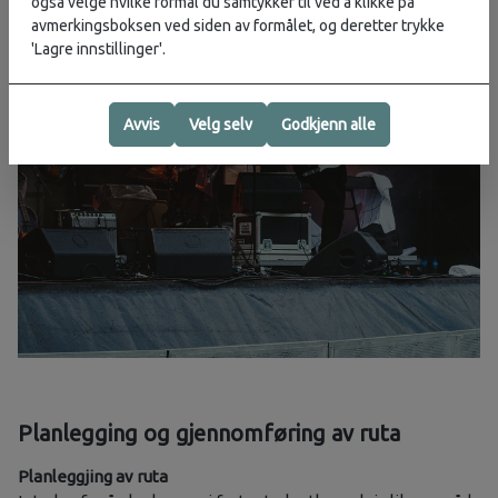
også velge hvilke formål du samtykker til ved å klikke på
avmerkingsboksen ved siden av formålet, og deretter trykke
'Lagre innstillinger'.
Avvis
Velg selv
Godkjenn alle
Planlegging og gjennomføring av ruta
Planleggjing av ruta