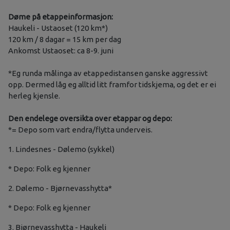
Døme på etappeinformasjon:
Haukeli - Ustaoset (120 km*)
120 km / 8 dagar = 15 km per dag
Ankomst Ustaoset: ca 8-9. juni
*Eg runda målinga av etappedistansen ganske aggressivt
opp. Dermed låg eg alltid litt framfor tidskjema, og det er ei
herleg kjensle.
Den endelege oversikta over etappar og depo:
*= Depo som vart endra/flytta underveis.
1. Lindesnes - Dølemo (sykkel)
* Depo: Folk eg kjenner
2. Dølemo - Bjørnevasshytta*
* Depo: Folk eg kjenner
3. Bjørnevasshytta - Haukeli