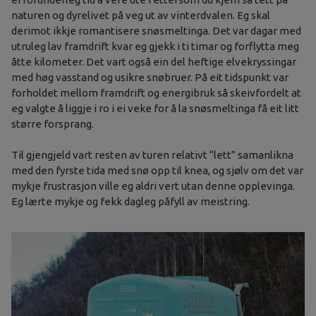
naturen og dyrelivet på veg ut av vinterdvalen. Eg skal
derimot ikkje romantisere snøsmeltinga. Det var dagar med
utruleg lav framdrift kvar eg gjekk i ti timar og forflytta meg
åtte kilometer. Det vart også ein del heftige elvekryssingar
med høg vasstand og usikre snøbruer. På eit tidspunkt var
forholdet mellom framdrift og energibruk så skeivfordelt at
eg valgte å liggje i ro i ei veke for å la snøsmeltinga få eit litt
større forsprang.
Til gjengjeld vart resten av turen relativt “lett” samanlikna
med den fyrste tida med snø opp til knea, og sjølv om det var
mykje frustrasjon ville eg aldri vert utan denne opplevinga.
Eg lærte mykje og fekk dagleg påfyll av meistring.