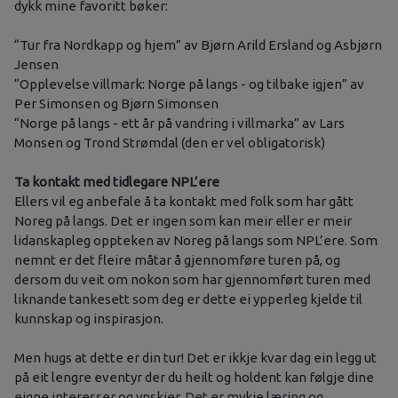
dykk mine favoritt bøker:
“Tur fra Nordkapp og hjem” av Bjørn Arild Ersland og Asbjørn
Jensen
“Opplevelse villmark: Norge på langs - og tilbake igjen” av
Per Simonsen og Bjørn Simonsen
“Norge på langs - ett år på vandring i villmarka” av Lars
Monsen og Trond Strømdal (den er vel obligatorisk)
Ta kontakt med tidlegare NPL’ere
Ellers vil eg anbefale å ta kontakt med folk som har gått
Noreg på langs. Det er ingen som kan meir eller er meir
lidanskapleg oppteken av Noreg på langs som NPL’ere. Som
nemnt er det fleire måtar å gjennomføre turen på, og
dersom du veit om nokon som har gjennomført turen med
liknande tankesett som deg er dette ei ypperleg kjelde til
kunnskap og inspirasjon.
Men hugs at dette er din tur! Det er ikkje kvar dag ein legg ut
på eit lengre eventyr der du heilt og holdent kan følgje dine
eigne interesser og ynskjer. Det er mykje læring og