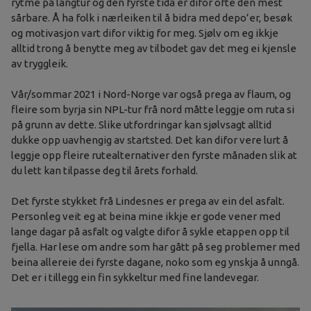
rytme på langtur og den fyrste tida er difor ofte den mest
sårbare. Å ha folk i nærleiken til å bidra med depo’er, besøk
og motivasjon vart difor viktig for meg. Sjølv om eg ikkje
alltid trong å benytte meg av tilbodet gav det meg ei kjensle
av tryggleik.
Vår/sommar 2021 i Nord-Norge var også prega av flaum, og
fleire som byrja sin NPL-tur frå nord måtte leggje om ruta si
på grunn av dette. Slike utfordringar kan sjølvsagt alltid
dukke opp uavhengig av startsted. Det kan difor vere lurt å
leggje opp fleire rutealternativer den fyrste månaden slik at
du lett kan tilpasse deg til årets forhald.
Det fyrste stykket frå Lindesnes er prega av ein del asfalt.
Personleg veit eg at beina mine ikkje er gode vener med
lange dagar på asfalt og valgte difor å sykle etappen opp til
fjella. Har lese om andre som har gått på seg problemer med
beina allereie dei fyrste dagane, noko som eg ynskja å unngå.
Det er i tillegg ein fin sykkeltur med fine landevegar.