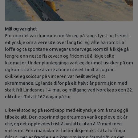
Mål og varighet
For min del var draumen om Noreg på langs fyrst og fremst
eit ynskje om å vere ute over lang tid. Eg ville ha rom til å
loffe og ta spontane omvegar undervegs. Rom til å ikkje gå
lengre enn neste fiskevatn og fridom til å ikkje telle
kilometer. Under planlegginga vart eg derimot usikker på om
eg kom til å klare å vere aleine ute eit heilt år, og ein
skikkeleg solotur på vinteren var heilt ærleg litt
skremmande. Eg landa difor på eit halvt år permisjon med
start frå Lindesnes 14. mai, og målgang ved Nordkapp den 22.
oktober. Totalt 162 dagar på tur.
Likevel stod eg på Nordkapp med eit ynskje om å snu og gå
tilbake att. Den opprinnelige draumen var å oppleve eit år
ute, og det opplevdes trist å avslutte utan å få med meg
vinteren. Fem månadar er heller ikkje nok til å ta loffinga
fult ut. Det er framleis eit krav om jamn framdrift, og det