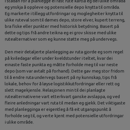
I stadan for å planlegge ei fast rute kartla eg dei ulike områda
eg ynskja å oppleve og potensielle depo knytta til områda.
Eg markerte i tillegg utfordringar og moglegheiter knytta til
ulike ruteval som til dømes depo, store elver, kupert terreng,
bra fiske eller punkter med historisk betydning. Basert på
dette og tips frå andre teikna eg ei grov skisse med ulike
rutealternativer som eg kunne støtte meg på undervegs.
Den meir detaljerte planlegging av ruta gjorde eg som regel
på kviledagar eller under kveldstunder i teltet, kvar dei
einaste faste punkta eg måtte forholde meg til var neste
depo (som var avtalt på forhand). Dette gav meg stor fridom
til å endre ruta undervegs basert på ny kunnskap, tips frå
lokale, behov for å løyse logistikkutfordringar eller rett og
slett magekjensle. Relasjonen min til dei planlagte
rutealternativene vart etterkvart ganske avslappa, og ved
fleire anledningar vart ruta til medan eg gjekk. Det viktigaste
med planlegginga er eigentleg å få eit utgangspunkt å
forholde seg til, og verte kjent med potensielle utfordringar
i ulike område.