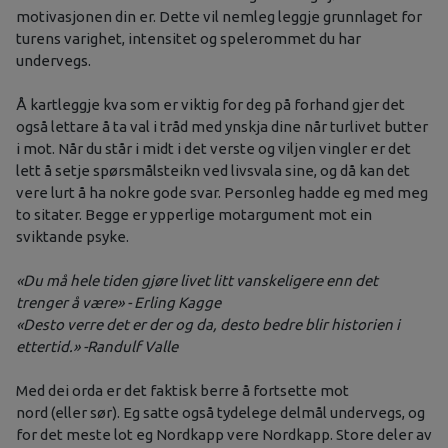
motivasjonen din er. Dette vil nemleg leggje grunnlaget for
turens varighet, intensitet og spelerommet du har
undervegs.
Å kartleggje kva som er viktig for deg på forhand gjer det
også lettare å ta val i tråd med ynskja dine når turlivet butter
i mot. Når du står i midt i det verste og viljen vingler er det
lett å setje spørsmålsteikn ved livsvala sine, og då kan det
vere lurt å ha nokre gode svar. Personleg hadde eg med meg
to sitater. Begge er ypperlige motargument mot ein
sviktande psyke.
«Du må hele tiden gjøre livet litt vanskeligere enn det
trenger å være» - Erling Kagge
«Desto verre det er der og da, desto bedre blir historien i
ettertid.» -Randulf Valle
Med dei orda er det faktisk berre å fortsette mot
nord (eller sør). Eg satte også tydelege delmål undervegs, og
for det meste lot eg Nordkapp vere Nordkapp. Store deler av