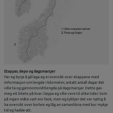
Etappar, depo og dagsmarsjer
Før eg byrja å gå laga eg ei oversikt over etappane med
informasjon om lengde i kilometer, antatt antall dagar det
ville ta og gjennomsnittlengda på dagsmarsjar. Dette gav
meg eit bilete på kvar i løypa eg ville vere til ulike tider. Som
på ingen måte vart ein fasit, men eg tykkjer det var nyttig å
ha oversikt over korleis eg låg an samanlikna med kor mykje
tid eg hadde att.