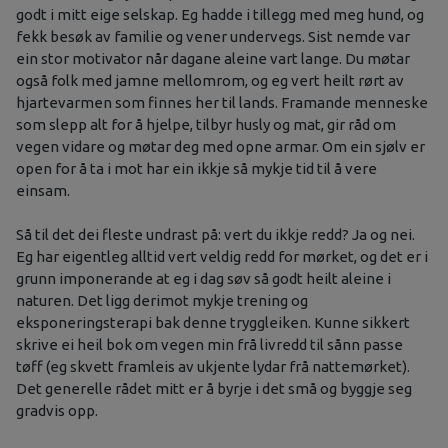
godt i mitt eige selskap. Eg hadde i tillegg med meg hund, og
fekk besøk av familie og vener undervegs. Sist nemde var
ein stor motivator når dagane aleine vart lange. Du møtar
også folk med jamne mellomrom, og eg vert heilt rørt av
hjartevarmen som finnes her til lands. Framande menneske
som slepp alt for å hjelpe, tilbyr husly og mat, gir råd om
vegen vidare og møtar deg med opne armar. Om ein sjølv er
open for å ta i mot har ein ikkje så mykje tid til å vere
einsam.
Så til det dei fleste undrast på: vert du ikkje redd? Ja og nei.
Eg har eigentleg alltid vert veldig redd for mørket, og det er i
grunn imponerande at eg i dag søv så godt heilt aleine i
naturen. Det ligg derimot mykje trening og
eksponeringsterapi bak denne tryggleiken. Kunne sikkert
skrive ei heil bok om vegen min frå livredd til sånn passe
tøff (eg skvett framleis av ukjente lydar frå nattemørket).
Det generelle rådet mitt er å byrje i det små og byggje seg
gradvis opp.