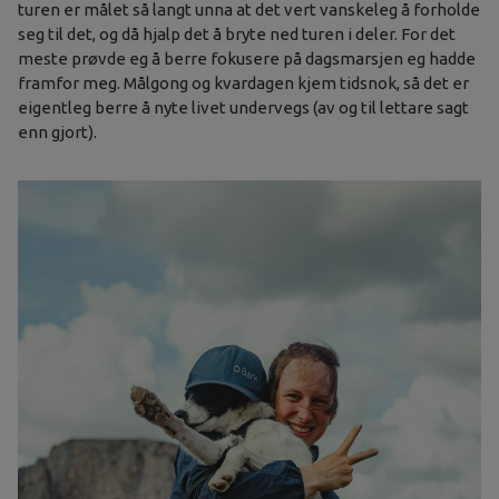
turen er målet så langt unna at det vert vanskeleg å forholde
seg til det, og då hjalp det å bryte ned turen i deler. For det
meste prøvde eg å berre fokusere på dagsmarsjen eg hadde
framfor meg. Målgong og kvardagen kjem tidsnok, så det er
eigentleg berre å nyte livet undervegs (av og til lettare sagt
enn gjort).