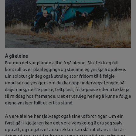
Å gå aleine
For min del var planen alltid å gå aleine. Slik fekk eg full
kontroll over planlegginga og stadane eg ynskja å oppleve.
Ein solotur gir deg også utruleg stor fridom til å følgje
impulser og ynskjer som dukkar opp undervegs: lengde på
dagsmarsj, neste pause, teltplass, fiskepause eller å takke ja
til middag hos framande. Det er utruleg herleg å kunne følgje
eigne ynskjer fullt ut ei lita stund.
Å vere aleine har sjølvsagt også sine utfordringar. Om ein
fyrst går i kjellaren kan det vere vanskeleg å dra seg sjølv
opp att, og negative tankerekker kan slå rot utan at du får