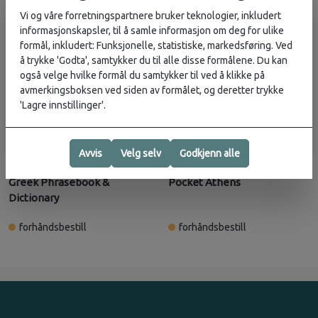
Vi og våre forretningspartnere bruker teknologier, inkludert
informasjonskapsler, til å samle informasjon om deg for ulike
formål, inkludert: Funksjonelle, statistiske, markedsføring. Ved
å trykke 'Godta', samtykker du til alle disse formålene. Du kan
også velge hvilke formål du samtykker til ved å klikke på
avmerkingsboksen ved siden av formålet, og deretter trykke
'Lagre innstillinger'.
Avvis
Velg selv
Godkjenn alle
Lonely Planet
Lonely Planet
99,-
179,-
Greek Phrasebook &
Pocket Athens
Dictionary
forhåndsbestill
forhåndsbestill