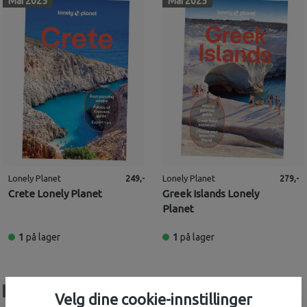
Mai 2025
Mai 2025
Lonely Planet
Lonely Planet
249,-
279,-
Crete Lonely Planet
Greek Islands Lonely
Planet
1
på lager
1
på lager
Juni 2023
Mai 2025
Velg dine cookie-innstillinger