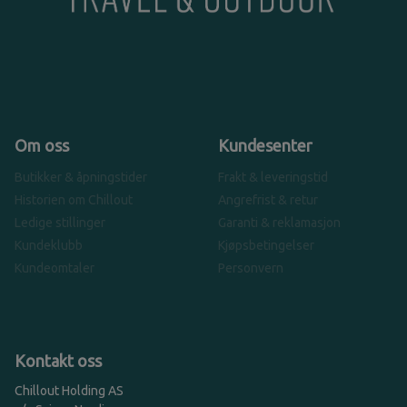
Om oss
Kundesenter
Butikker & åpningstider
Frakt & leveringstid
Historien om Chillout
Angrefrist & retur
Ledige stillinger
Garanti & reklamasjon
Kundeklubb
Kjøpsbetingelser
Kundeomtaler
Personvern
Kontakt oss
Chillout Holding AS