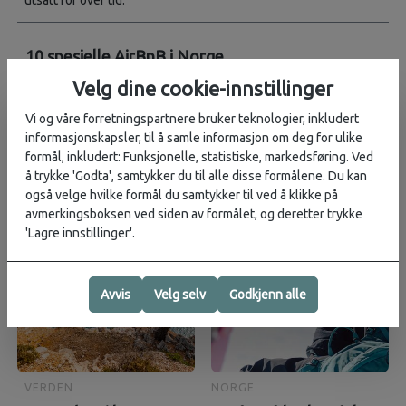
utsatt for over tid.
10 spesielle AirBnB i Norge
Tips til steder å leie for en annerledes-uke eller et sted å finne
Velg dine cookie-innstillinger
feriefølelsen, om så bare for en helg. Vi har funnet ti kule
Vi og våre forretningspartnere bruker teknologier, inkludert
steder å leie på Airbnb.
informasjonskapsler, til å samle informasjon om deg for ulike
formål, inkludert: Funksjonelle, statistiske, markedsføring. Ved
å trykke 'Godta', samtykker du til alle disse formålene. Du kan
også velge hvilke formål du samtykker til ved å klikke på
avmerkingsboksen ved siden av formålet, og deretter trykke
'Lagre innstillinger'.
Avvis
Velg selv
Godkjenn alle
VERDEN
NORGE