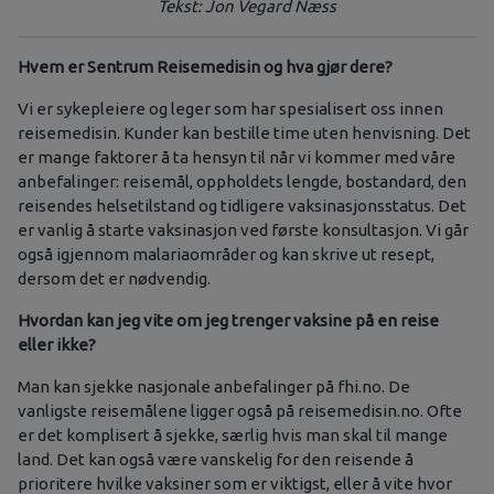
Tekst: Jon Vegard Næss
Hvem er Sentrum Reisemedisin og hva gjør dere?
Vi er sykepleiere og leger som har spesialisert oss innen
reisemedisin. Kunder kan bestille time uten henvisning. Det
er mange faktorer å ta hensyn til når vi kommer med våre
anbefalinger: reisemål, oppholdets lengde, bostandard, den
reisendes helsetilstand og tidligere vaksinasjonsstatus. Det
er vanlig å starte vaksinasjon ved første konsultasjon. Vi går
også igjennom malariaområder og kan skrive ut resept,
dersom det er nødvendig.
Hvordan kan jeg vite om jeg trenger vaksine på en reise
eller ikke?
Man kan sjekke nasjonale anbefalinger på fhi.no. De
vanligste reisemålene ligger også på reisemedisin.no. Ofte
er det komplisert å sjekke, særlig hvis man skal til mange
land. Det kan også være vanskelig for den reisende å
prioritere hvilke vaksiner som er viktigst, eller å vite hvor