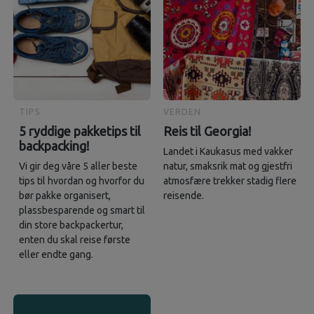
TIPS
VERDEN
5 ryddige pakketips til
Reis til Georgia!
backpacking!
Landet i Kaukasus med vakker
Vi gir deg våre 5 aller beste
natur, smaksrik mat og gjestfri
tips til hvordan og hvorfor du
atmosfære trekker stadig flere
bør pakke organisert,
reisende.
plassbesparende og smart til
din store backpackertur,
enten du skal reise første
eller endte gang.