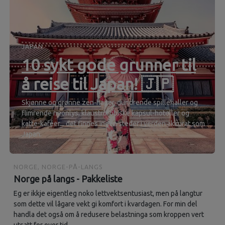
JAPAN
10 sykt gode grunner til
å reise til Japan! 🇯🇵
Skjønne og grønne zen-hager, dundrende spillehaller og
flimrende neonlys, klaustrofobiske kapsul-hoteller og
katte-kaféer... det finnes ingen steder i verden akkurat som
Japan.
NORGE, NORGE-PÅ-LANGS
Norge på langs - Pakkeliste
Eg er ikkje eigentleg noko lettvektsentusiast, men på langtur
som dette vil lågare vekt gi komfort i kvardagen. For min del
handla det også om å redusere belastninga som kroppen vert