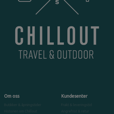
Om oss
Kundesenter
Butikker & åpningstider
Frakt & leveringstid
Historien om Chillout
Angrefrist & retur