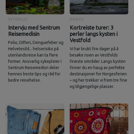
INTERVJU
NORGE
Intervju med Sentrum
Kortreiste turer: 3
Reisemedisin
perler langs kysten i
Vestfold
Polio, Difteri, Denguefeber og
Helvetesild... helserisiko på
Vi har brukt fire dager på å
utenlandsreise kan ta flere
besøke noen av Vestfolds
former. Ansvarlig sykepleier i
fineste områder. Langs kysten
Sentrum Reisemedisn deler
finner du en haug av perfekte
hennes beste tips og råd for
destinasjoner for Norgesferien
bedre reisehelse.
– og her trekker vi frem tre fine
og tilgjengelige plasser.