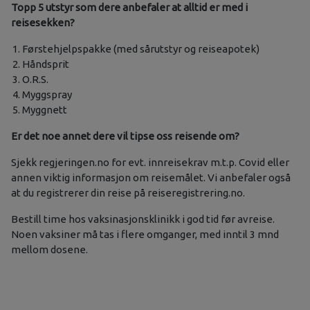
Topp 5 utstyr som dere anbefaler at alltid er med i
reisesekken?
Førstehjelpspakke (med sårutstyr og reiseapotek)
Håndsprit
O.R.S.
Myggspray
Myggnett
Er det noe annet dere vil tipse oss reisende om?
Sjekk regjeringen.no for evt. innreisekrav m.t.p. Covid eller
annen viktig informasjon om reisemålet. Vi anbefaler også
at du registrerer din reise på reiseregistrering.no.
Bestill time hos vaksinasjonsklinikk i god tid før avreise.
Noen vaksiner må tas i flere omganger, med inntil 3 mnd
mellom dosene.