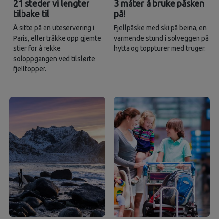
21 steder vi lengter
3 måter å bruke påsken
tilbake til
på!
Å sitte på en uteservering i
Fjellpåske med ski på beina, en
Paris, eller tråkke opp gjemte
varmende stund i solveggen på
stier for å rekke
hytta og toppturer med truger.
soloppgangen ved tilslørte
fjelltopper.