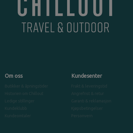
Om oss
Kundesenter
Butikker & åpningstider
Frakt & leveringstid
Historien om Chillout
Angrefrist & retur
Ledige stillinger
Garanti & reklamasjon
Kundeklubb
Kjøpsbetingelser
Kundeomtaler
Personvern