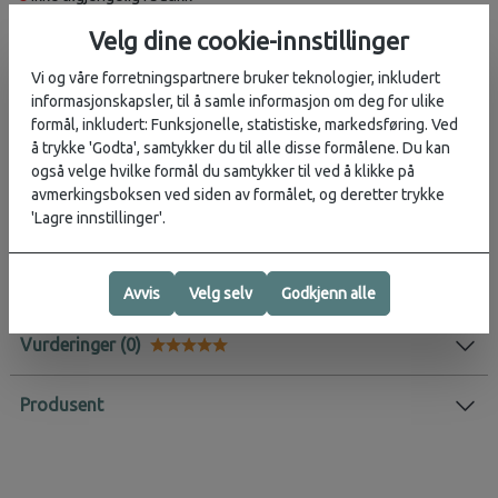
Velg dine cookie-innstillinger
Vi og våre forretningspartnere bruker teknologier, inkludert
Beskrivelse
informasjonskapsler, til å samle informasjon om deg for ulike
formål, inkludert: Funksjonelle, statistiske, markedsføring. Ved
Den enkle og lette Ultralight Zipper Sack er en praktisk løsning for
å trykke 'Godta', samtykker du til alle disse formålene. Du kan
å holde orden på små gjenstander i ryggsekken eller bagasjen.
også velge hvilke formål du samtykker til ved å klikke på
Sekkene har glidelås og kommer i en liten, mellomstor og stor
avmerkingsboksen ved siden av formålet, og deretter trykke
størrelse som hjelper deg å få fart på pakkingen.
'Lagre innstillinger'.
Aktivitet:
Backpacking
, Weekendtur
, Hverdag
, Interrail
, Jobb
Avvis
Velg selv
Godkjenn alle
Vurderinger
Karakter:
5.0 av 5 mulige
Produsent