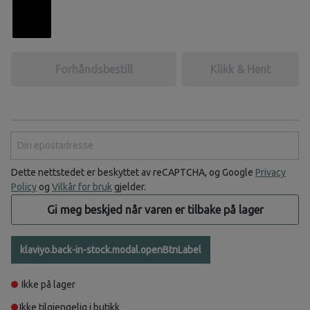
Forhåndsbestill
Klikk & Hent
Din epostadresse
Dette nettstedet er beskyttet av reCAPTCHA, og Google
Privacy
Policy
og
Vilkår for bruk
gjelder.
Gi meg beskjed når varen er tilbake på lager
klaviyo.back-in-stock.modal.openBtnLabel
Ikke på lager
Ikke tilgjengelig i butikk