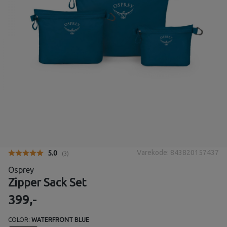
Varekode: 843820157437
Gjennomsnittskarakter:
5.0
(
stemmer:
3
)
Osprey
Zipper Sack Set
399,-
COLOR:
WATERFRONT BLUE