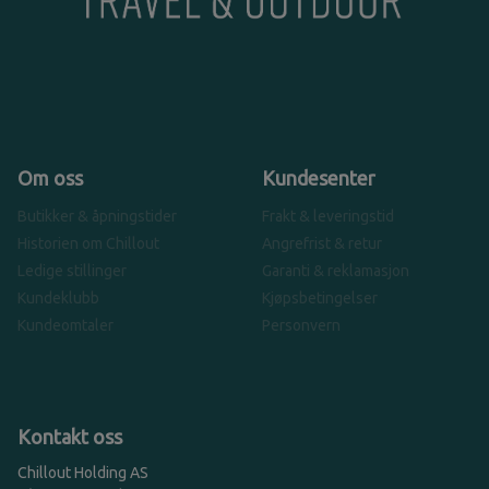
Om oss
Kundesenter
Butikker & åpningstider
Frakt & leveringstid
Historien om Chillout
Angrefrist & retur
Ledige stillinger
Garanti & reklamasjon
Kundeklubb
Kjøpsbetingelser
Kundeomtaler
Personvern
Kontakt oss
Chillout Holding AS