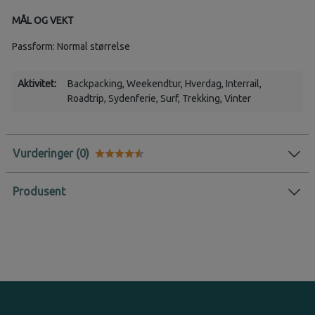
MÅL OG VEKT
Passform: Normal størrelse
Aktivitet:
Backpacking
, Weekendtur
, Hverdag
, Interrail
,
Roadtrip
, Sydenferie
, Surf
, Trekking
, Vinter
Vurderinger
Karakter:
4.8 av 5 mulige
Produsent