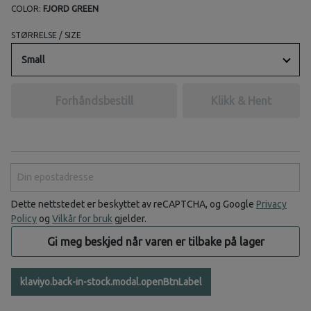
COLOR:
FJORD GREEN
STØRRELSE / SIZE
Small
Forhåndsbestill
Klikk & Hent
Din epostadresse
Dette nettstedet er beskyttet av reCAPTCHA, og Google
Privacy
Policy
og
Vilkår for bruk
gjelder.
Gi meg beskjed når varen er tilbake på lager
klaviyo.back-in-stock.modal.openBtnLabel