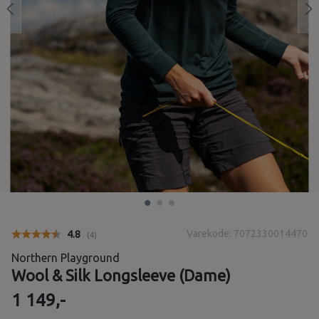
Varekode: 7072330014470
Gjennomsnittskarakter:
4.8
(
stemmer:
4
)
Northern Playground
Wool & Silk Longsleeve (Dame)
1 149,-