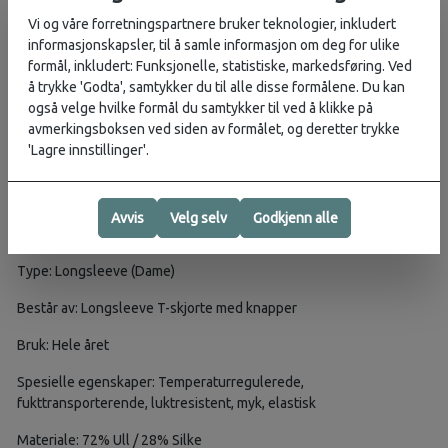
ermer. Det sitter 4 knapper i tre 3/4-dels lengde fra halsen og ned i
Vi og våre forretningspartnere bruker teknologier, inkludert
midten, som setter et ekstra kult organisk preg, estetisk sett.
informasjonskapsler, til å samle informasjon om deg for ulike
Vaskeanvisningen er trykket i nakken, noe som skal gi mer komfort
formål, inkludert: Funksjonelle, statistiske, markedsføring. Ved
enn tradisjonelle lapper sammenligent med konvensjonelle lapper.
å trykke 'Godta', samtykker du til alle disse formålene. Du kan
Fargene er lett melerte, noe som bidrar til et naturlig og tilbakelent
også velge hvilke formål du samtykker til ved å klikke på
uttrykk.
avmerkingsboksen ved siden av formålet, og deretter trykke
'Lagre innstillinger'.
Denne longsleeven kommer med Northern Playrground sin unike
livstidsgaranti, som vil si fri reparasjonsservice og vedlikeholdstips
fra dag én og resten av produktets levetid.
Avvis
Velg selv
Godkjenn alle
EGENSKAPER
Type: Longsleeve (Dame)
Består av: Longsleeve T-skjorte med knapper
Bruk: Hele året
Spesielle egenskaper: Temperaturregulerede,
fukttransporterende, luktresistent, myk, elastisk
Materiale: 72% Ull / 28% Silke