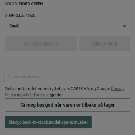
COLOR:
FJORD GREEN
STØRRELSE / SIZE
Small
Forhåndsbestill
Klikk & Hent
Din epostadresse
Dette nettstedet er beskyttet av reCAPTCHA, og Google
Privacy
Policy
og
Vilkår for bruk
gjelder.
Gi meg beskjed når varen er tilbake på lager
klaviyo.back-in-stock.modal.openBtnLabel