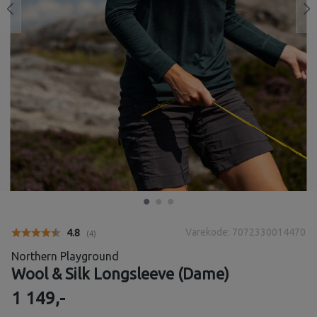
Varekode: 7072330014470
Gjennomsnittskarakter:
4.8
(
stemmer:
4
)
Northern Playground
Wool & Silk Longsleeve (Dame)
1 149,-