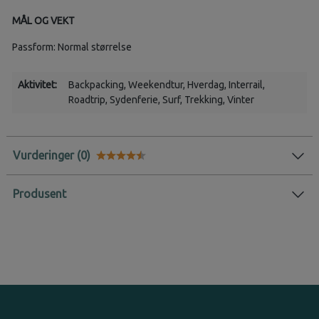
MÅL OG VEKT
Passform: Normal størrelse
Aktivitet:
Backpacking
, Weekendtur
, Hverdag
, Interrail
,
Roadtrip
, Sydenferie
, Surf
, Trekking
, Vinter
Vurderinger
Karakter:
4.8 av 5 mulige
Produsent