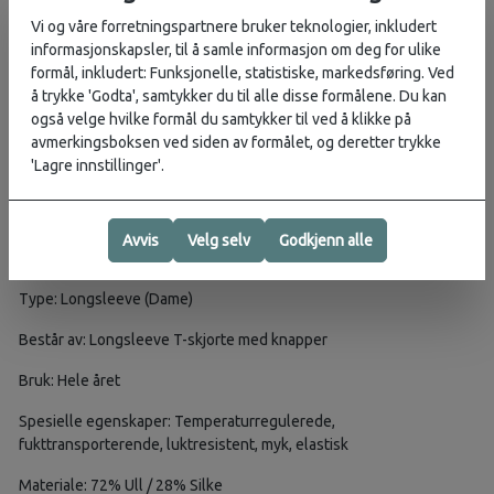
ermer. Det sitter 4 knapper i tre 3/4-dels lengde fra halsen og ned i
Vi og våre forretningspartnere bruker teknologier, inkludert
midten, som setter et ekstra kult organisk preg, estetisk sett.
informasjonskapsler, til å samle informasjon om deg for ulike
Vaskeanvisningen er trykket i nakken, noe som skal gi mer komfort
formål, inkludert: Funksjonelle, statistiske, markedsføring. Ved
enn tradisjonelle lapper sammenligent med konvensjonelle lapper.
å trykke 'Godta', samtykker du til alle disse formålene. Du kan
Fargene er lett melerte, noe som bidrar til et naturlig og tilbakelent
også velge hvilke formål du samtykker til ved å klikke på
uttrykk.
avmerkingsboksen ved siden av formålet, og deretter trykke
'Lagre innstillinger'.
Denne longsleeven kommer med Northern Playrground sin unike
livstidsgaranti, som vil si fri reparasjonsservice og vedlikeholdstips
fra dag én og resten av produktets levetid.
Avvis
Velg selv
Godkjenn alle
EGENSKAPER
Type: Longsleeve (Dame)
Består av: Longsleeve T-skjorte med knapper
Bruk: Hele året
Spesielle egenskaper: Temperaturregulerede,
fukttransporterende, luktresistent, myk, elastisk
Materiale: 72% Ull / 28% Silke