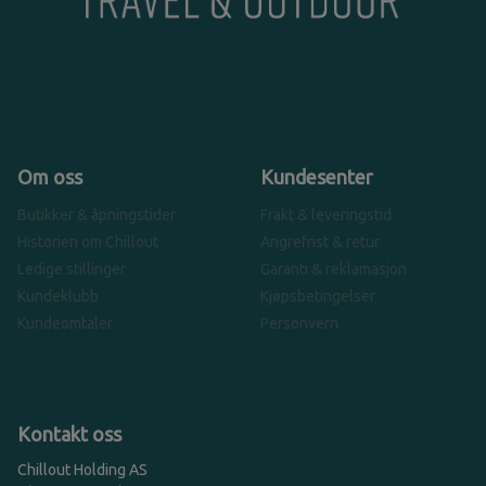
Om oss
Kundesenter
Butikker & åpningstider
Frakt & leveringstid
Historien om Chillout
Angrefrist & retur
Ledige stillinger
Garanti & reklamasjon
Kundeklubb
Kjøpsbetingelser
Kundeomtaler
Personvern
Kontakt oss
Chillout Holding AS