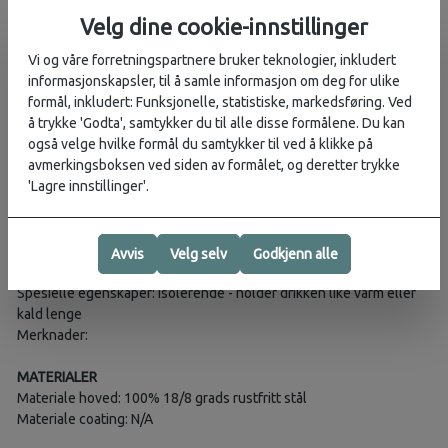
spesiell pulvercoating med egenskaper som gjør at den er sikker
Velg dine cookie-innstillinger
og lett å gripe tak i, selv for klamme og svette hender etter en god
treningsøkt. Skrulokket i toppen har en praktisk løkke som gjør den
Vi og våre forretningspartnere bruker teknologier, inkludert
rask å gripe tak i. Hele flasken og lokket er BPA-fri og Phtalate-fri,
informasjonskapsler, til å samle informasjon om deg for ulike
og kan trygt vaskes i oppvaskmaskin på øverste hylle.
formål, inkludert: Funksjonelle, statistiske, markedsføring. Ved
å trykke 'Godta', samtykker du til alle disse formålene. Du kan
Kommer i flere flotte farger!
også velge hvilke formål du samtykker til ved å klikke på
avmerkingsboksen ved siden av formålet, og deretter trykke
EGENSKAPER
'Lagre innstillinger'.
Varenavn: Hydro Flask Wide Mouth 2.0 (32oz / 946ml)
Type: Isolerende termoflaske
Består av: Termoflaske med lokk
Avvis
Velg selv
Godkjenn alle
Bruk: Tur, jobb, skole, hverdag
Spesielle egenskaper: Isolerende - holder drikken like varm eller
kald lenge
Merknader:
MATERIALER
Materiale hoved: 100% 18/8 grads rustfritt stål
Materiale coating: N/A