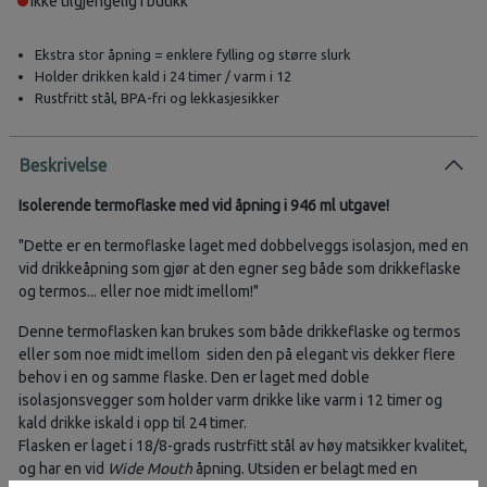
Ikke tilgjengelig i butikk
Ekstra stor åpning = enklere fylling og større slurk
Holder drikken kald i 24 timer / varm i 12
Rustfritt stål, BPA-fri og lekkasjesikker
Beskrivelse
Isolerende termoflaske med vid åpning i 946 ml utgave!
Dette er en termoflaske laget med dobbelveggs isolasjon, med en
vid drikkeåpning som gjør at den egner seg både som drikkeflaske
og termos... eller noe midt imellom!
Denne termoflasken kan brukes som både drikkeflaske og termos
eller som noe midt imellom siden den på elegant vis dekker flere
behov i en og samme flaske. Den er laget med doble
isolasjonsvegger som holder varm drikke like varm i 12 timer og
kald drikke iskald i opp til 24 timer.
Flasken er laget i 18/8-grads rustrfitt stål av høy matsikker kvalitet,
og har en vid
Wide Mouth
åpning. Utsiden er belagt med en