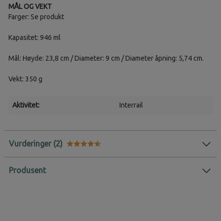
MÅL OG VEKT
Farger: Se produkt
Kapasitet: 946 ml
Mål: Høyde: 23,8 cm / Diameter: 9 cm / Diameter åpning: 5,74 cm.
Vekt: 350 g
Aktivitet:
Interrail
Vurderinger
Karakter:
4.9 av 5 mulige
Produsent