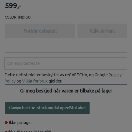
599,-
COLOR:
INDIGO
Forhåndsbestill
Klikk & Hent
Din epostadresse
Dette nettstedet er beskyttet av reCAPTCHA, og Google
Privacy
Policy
og
Vilkår for bruk
gjelder.
Gi meg beskjed når varen er tilbake på lager
klaviyo.back-in-stock.modal.openBtnLabel
Ikke på lager