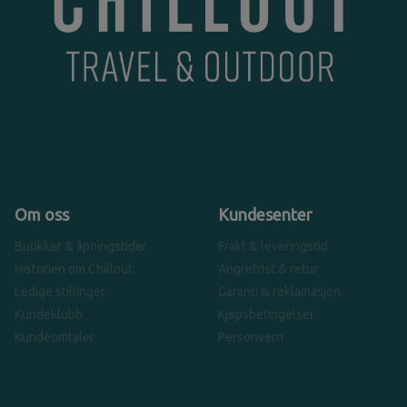
Om oss
Kundesenter
Butikker & åpningstider
Frakt & leveringstid
Historien om Chillout
Angrefrist & retur
Ledige stillinger
Garanti & reklamasjon
Kundeklubb
Kjøpsbetingelser
Kundeomtaler
Personvern