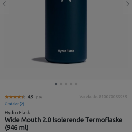
Varekode: 810070083939
Gjennomsnittskarakter:
4.9
(
stemmer:
10
)
Omtaler (
2
)
Hydro Flask
Wide Mouth 2.0 Isolerende Termoflaske
(946 ml)