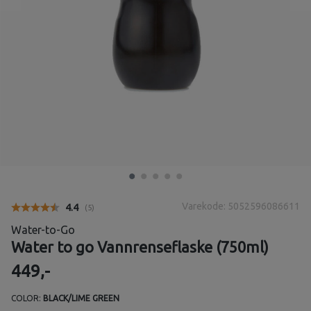
Varekode: 5052596086611
Gjennomsnittskarakter:
4.4
(
stemmer:
5
)
Water-to-Go
Water to go Vannrenseflaske (750ml)
449,-
COLOR:
BLACK/LIME GREEN