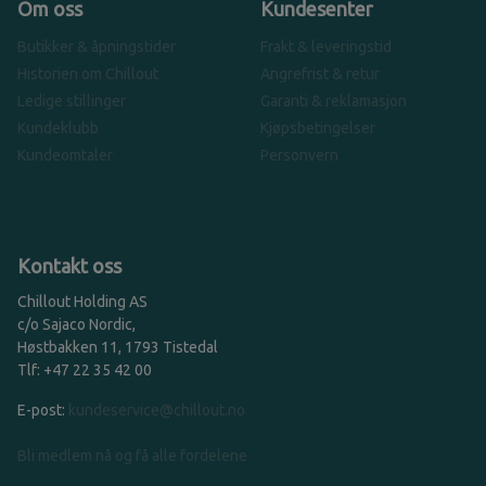
Om oss
Kundesenter
Butikker & åpningstider
Frakt & leveringstid
Historien om Chillout
Angrefrist & retur
Ledige stillinger
Garanti & reklamasjon
Kundeklubb
Kjøpsbetingelser
Kundeomtaler
Personvern
Kontakt oss
Chillout Holding AS
c/o Sajaco Nordic,
Høstbakken 11, 1793 Tistedal
Tlf: +47 22 35 42 00
E-post:
kundeservice@chillout.no
Bli medlem nå og få alle fordelene