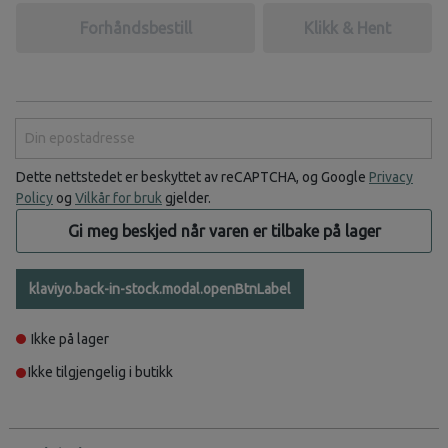
Forhåndsbestill
Klikk & Hent
Din epostadresse
Dette nettstedet er beskyttet av reCAPTCHA, og Google
Privacy
Policy
og
Vilkår for bruk
gjelder.
Gi meg beskjed når varen er tilbake på lager
klaviyo.back-in-stock.modal.openBtnLabel
Ikke på lager
Ikke tilgjengelig i butikk