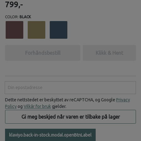
799,-
COLOR:
BLACK
Forhåndsbestill
Klikk & Hent
Din epostadresse
Dette nettstedet er beskyttet av reCAPTCHA, og Google
Privacy
Policy
og
Vilkår for bruk
gjelder.
Gi meg beskjed når varen er tilbake på lager
klaviyo.back-in-stock.modal.openBtnLabel