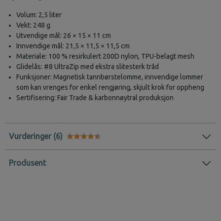
Volum: 2,5 liter
Vekt: 248 g
Utvendige mål: 26 × 15 × 11 cm
Innvendige mål: 21,5 × 11,5 × 11,5 cm
Materiale: 100 % resirkulert 200D nylon, TPU-belagt mesh
Glidelås: #8 UltraZip med ekstra slitesterk tråd
Funksjoner: Magnetisk tannbørstelomme, innvendige lommer
som kan vrenges for enkel rengjøring, skjult krok for oppheng
Sertifisering: Fair Trade & karbonnøytral produksjon
Vurderinger
Karakter:
4.9 av 5 mulige
Produsent