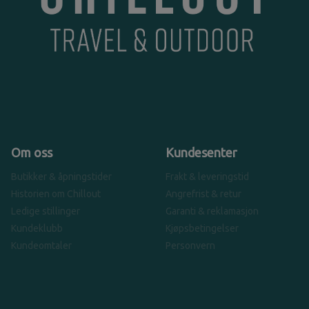
Om oss
Kundesenter
Butikker & åpningstider
Frakt & leveringstid
Historien om Chillout
Angrefrist & retur
Ledige stillinger
Garanti & reklamasjon
Kundeklubb
Kjøpsbetingelser
Kundeomtaler
Personvern