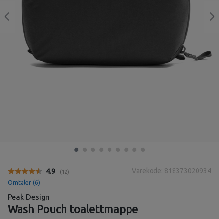
Varekode: 818373020934
Gjennomsnittskarakter:
4.9
(
stemmer:
12
)
Omtaler (
6
)
Peak Design
Wash Pouch toalettmappe