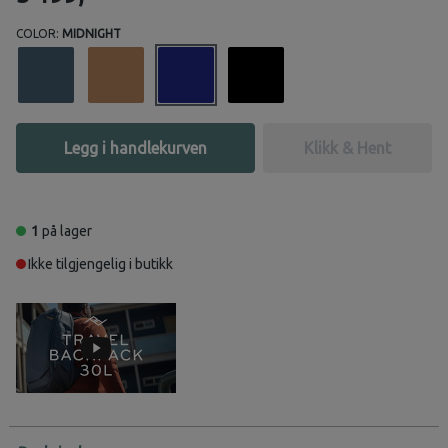
COLOR:
MIDNIGHT
Legg i handlekurven
Klikk & Hent
1
på lager
Ikke tilgjengelig i butikk