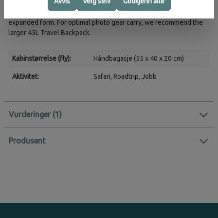
Avvis
Velg selv
Godkjenn alle
Works seamlessly with Peak Design Packing Cubes and Pouches,
sold separately. Fits Peak Design Camera Cubes, but only in its
expanded form. For optimal photo gear carry, we recommend the
larger 45L Travel Backpack.
Kabinstørrelse (fly):
Håndbagasje (55 x 40 x 20 cm)
Aktivitet:
Safari
, Roadtrip
, Jobb
Vurderinger
Produsent