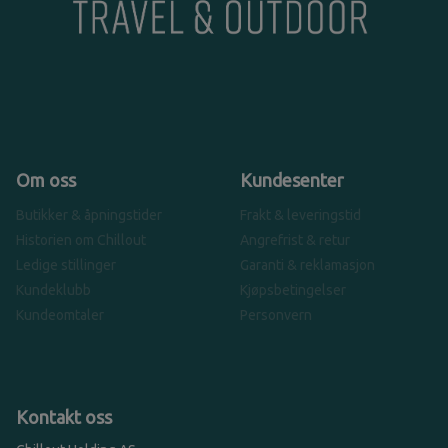
Om oss
Kundesenter
Butikker & åpningstider
Frakt & leveringstid
Historien om Chillout
Angrefrist & retur
Ledige stillinger
Garanti & reklamasjon
Kundeklubb
Kjøpsbetingelser
Kundeomtaler
Personvern
Kontakt oss