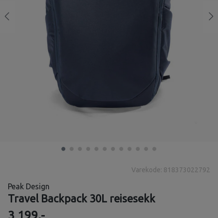
Varekode: 818373022792
Peak Design
Travel Backpack 30L reisesekk
3 199,-