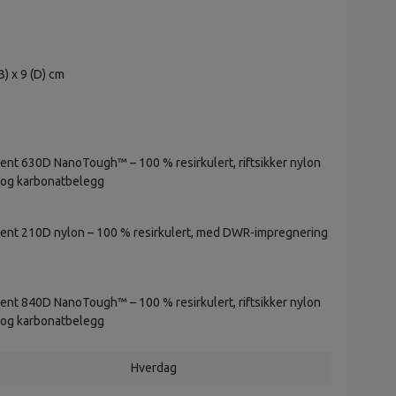
B) x 9 (D) cm
nt 630D NanoTough™ – 100 % resirkulert, riftsikker nylon
 og karbonatbelegg
ent 210D nylon – 100 % resirkulert, med DWR-impregnering
nt 840D NanoTough™ – 100 % resirkulert, riftsikker nylon
 og karbonatbelegg
Hverdag