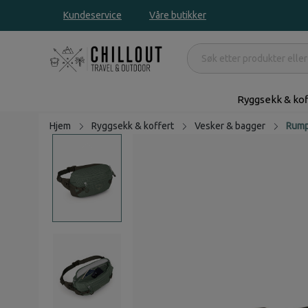
Kundeservice
Våre butikker
Ryggsekk & kof
Hjem
Ryggsekk & koffert
Vesker & bagger
Rump