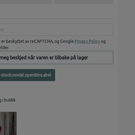
e
t er beskyttet av reCAPTCHA, og Google
Privacy Policy
og
elder.
 meg beskjed når varen er tilbake på lager
n-stock.modal.openBtnLabel
g i butikk