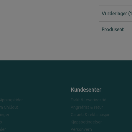
Vurderinger
Produsent
Kundesenter
 åpningstider
Frakt & leveringstid
om Chillout
Angrefrist & retur
linger
Garanti & reklamasjon
b
Kjøpsbetingelser
ler
Personvern