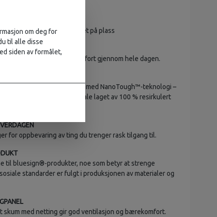
 glidelås
mmer og nøkkelkrok
 foran
ropper som holder innholdet på plass
formasjon om deg for
u til alle disse
GPANEL
ed siden av formålet,
etting gir ventilasjon og komfort gjennom hele dagen.
STERK BESKYTTELSE
ign®-godkjente ytterstoffer med NanoTough™-teknologi –
erkt og vannavvisende materiale laget av 100 % resirkulert
tyrke og karbonatbelegg.
HVERDAGEN
er for oppbevaring av ting du trenger rask tilgang til.
ODUKT
e til bluesign®-produkter, noe som betyr at strenge
sosiale standarder er fulgt i produksjonen av materialer og
GPANEL
t skum med netting gir god ventilasjon og bærekomfort.