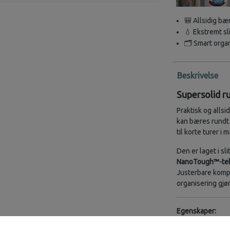
🎒 Allsidig bæ
💧 Ekstremt s
🗂️ Smart orga
Beskrivelse
Supersolid r
Praktisk og allsi
kan bæres rundt l
til korte turer i m
Den er laget i s
NanoTough™-tek
Justerbare komp
organisering gjør
Egenskaper: