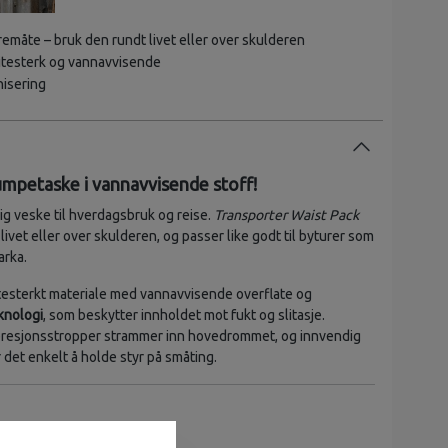
remåte – bruk den rundt livet eller over skulderen
litesterk og vannavvisende
nisering
umpetaske i vannavvisende stoff!
dig veske til hverdagsbruk og reise.
Transporter Waist Pack
ivet eller over skulderen, og passer like godt til byturer som
arka.
litesterkt materiale med vannavvisende overflate og
nologi
, som beskytter innholdet mot fukt og slitasje.
resjonsstropper strammer inn hovedrommet, og innvendig
 det enkelt å holde styr på småting.