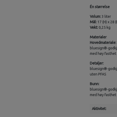
Én størrelse
Volum:
3 liter
Mål:
17 (H) x 28 (
Vekt:
0,25 kg
Materialer
Hovedmateriale:
bluesign®-godkje
med høy fasthet
Detaljer:
bluesign®-godkj
uten PFAS
Bunn:
bluesign®-godkje
med høy fasthet
Aktivitet: