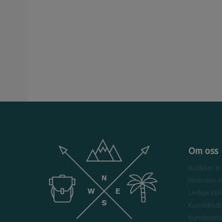
Om oss
Butikker &
Historien 
Ledige stil
Kundeklub
Kundeomta