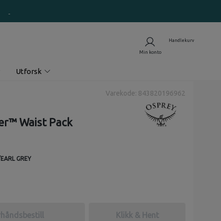
Utforsk
Varekode: 843820196962
er™ Waist Pack
/EARL GREY
håndsbestill
Klikk & Hent