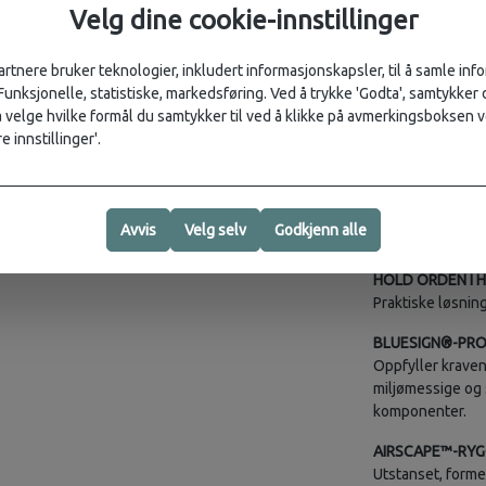
Hovedrom med
Velg dine cookie-innstillinger
Innvendige lo
Glidelåslomme
Kompresjonsst
artnere bruker teknologier, inkludert informasjonskapsler, til å samle in
 Funksjonelle, statistiske, markedsføring. Ved å trykke 'Godta', samtykker d
AIRSCAPE™-RYG
velge hvilke formål du samtykker til ved å klikke på avmerkingsboksen v
Skumriller med n
e innstillinger'.
LETT OG SLITE
Laget med blues
et svært slitest
Avvis
Velg selv
Godkjenn alle
nylon med høy s
HOLD ORDEN I 
Praktiske løsning
BLUESIGN®-PR
Oppfyller kraven
miljømessige og 
komponenter.
AIRSCAPE™-RYG
Utstanset, forme