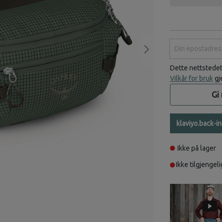
Din epostadress
Dette nettstede
Vilkår for bruk
gj
Gi
klaviyo.back-i
Ikke på lager
Ikke tilgjengeli