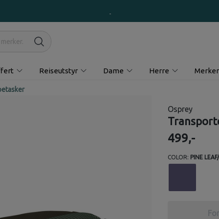
fert
Reiseutstyr
Dame
Herre
Merker
etasker
Osprey
Transport
499,-
COLOR:
PINE LEAF
For