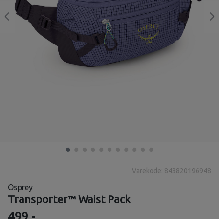
Varekode: 843820196948
Osprey
Transporter™ Waist Pack
499,-