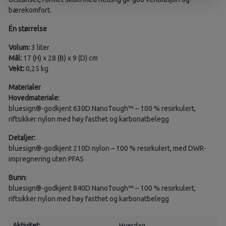
bærekomfort.
Én størrelse
Volum:
3 liter
Mål:
17 (H) x 28 (B) x 9 (D) cm
Vekt:
0,25 kg
Materialer
Hovedmateriale:
bluesign®-godkjent 630D NanoTough™ – 100 % resirkulert,
riftsikker nylon med høy fasthet og karbonatbelegg
Detaljer:
bluesign®-godkjent 210D nylon – 100 % resirkulert, med DWR-
impregnering uten PFAS
Bunn:
bluesign®-godkjent 840D NanoTough™ – 100 % resirkulert,
riftsikker nylon med høy fasthet og karbonatbelegg
Aktivitet:
Hverdag