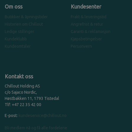
Om oss
Kundesenter
Butikker & åpningstider
Frakt & leveringstid
Historien om Chillout
Angrefrist & retur
Ledige stillinger
Garanti & reklamasjon
Kundeklubb
Kjøpsbetingelser
Kundeomtaler
Personvern
Kontakt oss
Chillout Holding AS
c/o Sajaco Nordic,
Høstbakken 11, 1793 Tistedal
Tlf: +47 22 35 42 00
E-post:
kundeservice@chillout.no
Bli medlem nå og få alle fordelene