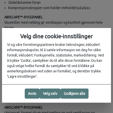
Glidelåslomme foran
Kompresjonsstropper som holder innholdet på plass
AIRSCAPE™-RYGGPANEL
Skumriller med netting gir ventilasjon og komfort gjennom hele
dagen.
Velg dine cookie-innstillinger
LETT OG SLITESTERK BESKYTTELSE
Laget med bluesign®-godkjente ytterstoffer med NanoTough™-
Vi og våre forretningspartnere bruker teknologier, inkludert
teknologi – et svært slitesterkt og vannavvisende materiale laget
informasjonskapsler, til å samle informasjon om deg for ulike
av 100 % resirkulert nylon med høy styrke og karbonatbelegg.
formål, inkludert: Funksjonelle, statistiske, markedsføring. Ved
å trykke 'Godta', samtykker du til alle disse formålene. Du kan
HOLD ORDEN I HVERDAGEN
også velge hvilke formål du samtykker til ved å klikke på
Praktiske løsninger for oppbevaring av ting du trenger rask tilgang
avmerkingsboksen ved siden av formålet, og deretter trykke
til.
'Lagre innstillinger'.
BLUESIGN®-PRODUKT
Oppfyller kravene til bluesign®-produkter, noe som betyr at
strenge miljømessige og sosiale standarder er fulgt i produksjonen
Avvis
Velg selv
Godkjenn alle
av materialer og komponenter.
AIRSCAPE™-RYGGPANEL
Utstanset, formet skum med netting gir god ventilasjon og