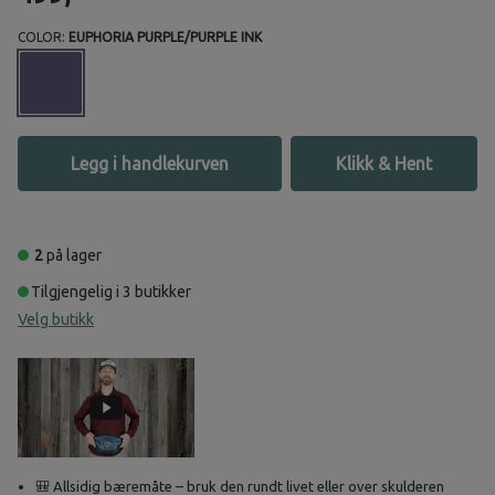
COLOR:
EUPHORIA PURPLE/PURPLE INK
Legg i handlekurven
Klikk & Hent
2
på lager
Tilgjengelig i 3 butikker
Velg butikk
🎒 Allsidig bæremåte – bruk den rundt livet eller over skulderen