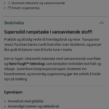
💧 Ekstremt slitesterk og vannavvisende
🗂️ Smart organisering
Beskrivelse
Supersolid rumpetaske i vannavvisende stoff!
Praktisk og allsidig veske til hverdagsbruk og reise.
Transporter
Waist Pack
kan bæres rundt livet eller over skulderen, og passer
like godt til byturer som til korte turer i marka.
Den er laget i slitesterkt materiale med vannavvisende overflate
og
NanoTough™-teknologi
, som beskytter innholdet mot fukt og
slitasje. Justerbare kompresjonsstropper strammer inn
hovedrommet, og innvendig organisering gjør det enkelt å holde
styr på småting.
Egenskaper:
Hovedrom med glidelås
Innvendige lommer og nøkkelkrok