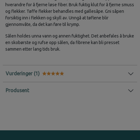
hverandre for å fjerne løse fiber. Bruk fuktig klut for å fjerne smuss
og flekker. Tøffe flekker behandles med gallesåpe. Gni såpen
forsiktig inn i flekken og skyll av. Unngå at tøflene blir
gjennomvåte, da det kan føre til krymp.
Sålen holdes unna vann og annen fuktighet. Det anbefales å bruke
en skobørste og rufse opp sålen, da fibrene kan bli presset
sammen etter lang tids bruk.
Vurderinger
Karakter:
5.0 av 5 mulige
Produsent