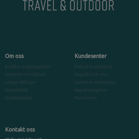
Om oss
Kundesenter
Butikker & åpningstider
Frakt & leveringstid
Historien om Chillout
Angrefrist & retur
Ledige stillinger
Garanti & reklamasjon
Kundeklubb
Kjøpsbetingelser
Kundeomtaler
Personvern
Kontakt oss