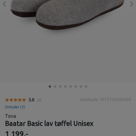
Varekode: 7072752009399
Gjennomsnittskarakter:
5.0
(
stemmer:
2
)
Omtaler (
1
)
Tova
Baatar Basic lav tøffel Unisex
1 199,-