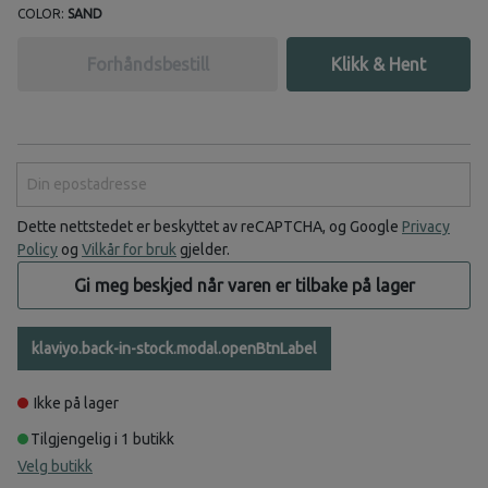
COLOR:
SAND
Forhåndsbestill
Klikk & Hent
Din epostadresse
Dette nettstedet er beskyttet av reCAPTCHA, og Google
Privacy
Policy
og
Vilkår for bruk
gjelder.
Gi meg beskjed når varen er tilbake på lager
klaviyo.back-in-stock.modal.openBtnLabel
Ikke på lager
Tilgjengelig i 1 butikk
Velg butikk