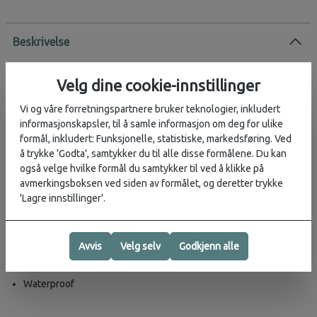
Beskrivelse
Klassisk tote i vannavvisende hovedstoff som holder i all slags
(u)vær!
Velg dine cookie-innstillinger
Tote Bag is a waterproof tote perfect for shopping, commutes, or
Vi og våre forretningspartnere bruker teknologier, inkludert
the office. The design is punctuated by discreet functional details
informasjonskapsler, til å samle informasjon om deg for ulike
for an elevated utilitarian look. Open the full-length coated zip to
formål, inkludert: Funksjonelle, statistiske, markedsføring. Ved
reveal a spacious main compartment and zip pocket. Tote Bag
å trykke 'Godta', samtykker du til alle disse formålene. Du kan
offers various carrying options through its detachable shoulder
også velge hvilke formål du samtykker til ved å klikke på
strap, long hand/shoulder handles, and side-mounted grab handle.
avmerkingsboksen ved siden av formålet, og deretter trykke
Carry handles feature attachment rings for small items like keys.
'Lagre innstillinger'.
Tote Bag is constructed from Rains’ signature waterproof PU
fabric, engineered for carrying strength, durability, and a smooth
Avvis
Velg selv
Godkjenn alle
feel.
Waterproof