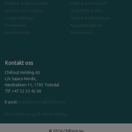
Butikker & åpningstider
Frakt & leveringstid
Historien om Chillout
Angrefrist & retur
Ledige stillinger
Garanti & reklamasjon
Kundeklubb
Kjøpsbetingelser
Kundeomtaler
Personvern
Kontakt oss
Chillout Holding AS
c/o Sajaco Nordic,
Høstbakken 11, 1793 Tistedal
Tlf: +47 22 35 42 00
E-post:
kundeservice@chillout.no
Bli medlem nå og få alle fordelene
© 2026 Chillout.no