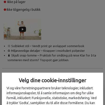
Ikke på lager
Ikke tilgjengelig i butikk
🌞 Solbleket stil – Vendt print gir avslappet sommerlook
♻️ Miljøvennlige detaljer – Knapper i resirkulert polyester
🧳 Skjult snap-lomme – Praktisk for småting på reise Klar for å ta
sommeren med storm? Topspot gjør jobben.
Beskrivelse
Velg dine cookie-innstillinger
Sommerens letteste shortsleeve favorittskjorte i 100%
bomullspoplin med reverse print!
Vi og våre forretningspartnere bruker teknologier, inkludert
informasjonskapsler, til å samle informasjon om deg for ulike
🌀
Reverse print = sommerstil
formål, inkludert: Funksjonelle, statistiske, markedsføring. Ved
Topspot
er broren til Juan, fetteren til Jam, og sommerens nye
å trykke 'Godta', samtykker du til alle disse formålene. Du kan