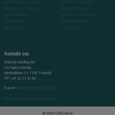
Butikker & åpningstider
Frakt & leveringstid
Historien om Chillout
Angrefrist & retur
Ledige stillinger
Garanti & reklamasjon
Kundeklubb
Kjøpsbetingelser
Kundeomtaler
Personvern
Kontakt oss
Chillout Holding AS
c/o Sajaco Nordic,
Høstbakken 11, 1793 Tistedal
Tlf: +47 22 35 42 00
E-post:
kundeservice@chillout.no
Bli medlem nå og få alle fordelene
© 2026 Chillout.no