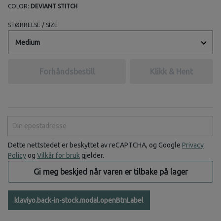
COLOR:
DEVIANT STITCH
STØRRELSE / SIZE
Medium
Forhåndsbestill
Klikk & Hent
Din epostadresse
Dette nettstedet er beskyttet av reCAPTCHA, og Google
Privacy
Policy
og
Vilkår for bruk
gjelder.
Gi meg beskjed når varen er tilbake på lager
klaviyo.back-in-stock.modal.openBtnLabel