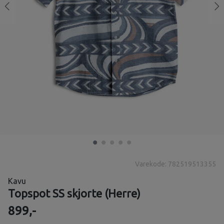
Varekode: 782519513355
Kavu
Topspot SS skjorte (Herre)
899,-