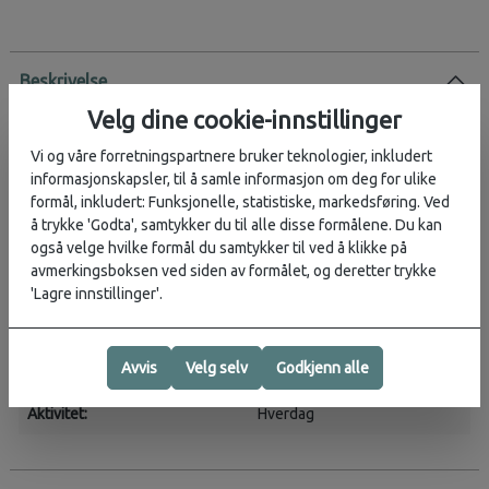
Beskrivelse
Velg dine cookie-innstillinger
100 % økologisk bomull
Vi og våre forretningspartnere bruker teknologier, inkludert
Mellomvekts jersey-stoff
informasjonskapsler, til å samle informasjon om deg for ulike
Normal passform
formål, inkludert: Funksjonelle, statistiske, markedsføring. Ved
Modellen er 173 cm og bruker størrelse UK L
å trykke 'Godta', samtykker du til alle disse formålene. Du kan
også velge hvilke formål du samtykker til ved å klikke på
En langermet versjon av den velprøvde t-skjorten i økologisk
avmerkingsboksen ved siden av formålet, og deretter trykke
bomull. Laget av mellomvekts bomullsjersey, er dette den
'Lagre innstillinger'.
perfekte t-skjorten for hele året. Den fungerer like godt på en varm
sommerdag med shorts som under flere lag om vinteren. Grafikken
er også ganske stilig, om vi får si det selv.
Avvis
Velg selv
Godkjenn alle
Aktivitet:
Hverdag