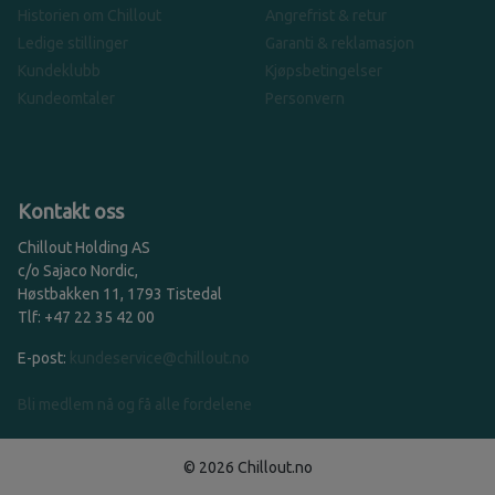
Historien om Chillout
Angrefrist & retur
Ledige stillinger
Garanti & reklamasjon
Kundeklubb
Kjøpsbetingelser
Kundeomtaler
Personvern
Kontakt oss
Chillout Holding AS
c/o Sajaco Nordic,
Høstbakken 11, 1793 Tistedal
Tlf: +47 22 35 42 00
E-post:
kundeservice@chillout.no
Bli medlem nå og få alle fordelene
© 2026 Chillout.no