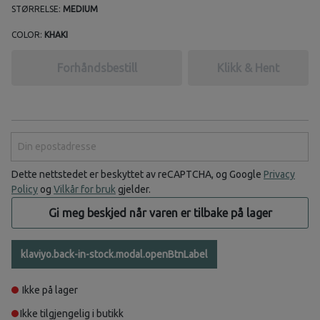
STØRRELSE:
MEDIUM
COLOR:
KHAKI
Forhåndsbestill
Klikk & Hent
Din epostadresse
Dette nettstedet er beskyttet av reCAPTCHA, og Google
Privacy
Policy
og
Vilkår for bruk
gjelder.
Gi meg beskjed når varen er tilbake på lager
klaviyo.back-in-stock.modal.openBtnLabel
Ikke på lager
Ikke tilgjengelig i butikk