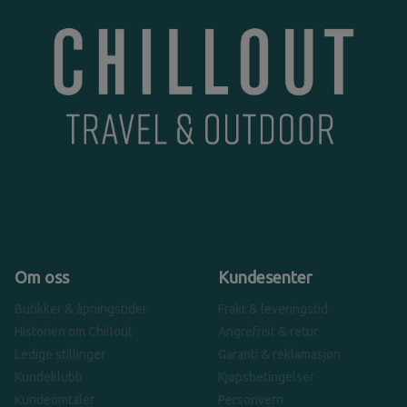
Om oss
Kundesenter
Butikker & åpningstider
Frakt & leveringstid
Historien om Chillout
Angrefrist & retur
Ledige stillinger
Garanti & reklamasjon
Kundeklubb
Kjøpsbetingelser
Kundeomtaler
Personvern