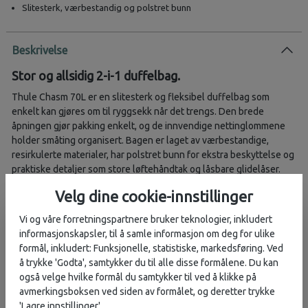
Slitesterk, værbestandig og polstret bunn
Beskrivelse
Stor og allsidig 2-i-1 duffelbag.
Thule Chasm 70L er en slitesterk og fleksibel duffelbag som
enkelt kan gjøres om til ryggsekk når det trengs. Den brede
åpningen gjør pakking enkelt, og de innvendige nettinglommene
holder småting organisert. Bagen er laget av værbestandige,
resirkulerte materialer, har polstret bunn for ekstra beskyttelse og
praktiske detaljer som store løftehåndtak og låsbare glidelåser.
Velg dine cookie-innstillinger
Funksjoner
Vi og våre forretningspartnere bruker teknologier, inkludert
2-i-1-design
– konverteres enkelt fra duffelbag til ryggsekk med
informasjonskapsler, til å samle informasjon om deg for ulike
stuebare stropper
formål, inkludert: Funksjonelle, statistiske, markedsføring. Ved
Bred åpning og innvendige lommer
– enkel pakking og
å trykke 'Godta', samtykker du til alle disse formålene. Du kan
organisering av småting
også velge hvilke formål du samtykker til ved å klikke på
Slitesterk og værbestandig
– 900D polyester med PFC-fri
avmerkingsboksen ved siden av formålet, og deretter trykke
vannavstøtende finish
'Lagre innstillinger'.
Polstret bunn
– beskytter innholdet mot støt og ujevnheter