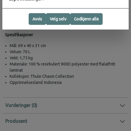
Praktiske detaljer
– store løftehåndtak, inkludert bæreveske og
låsbare glidelåser
Utvendige strammestropp
– holder tingene på plass i
Avvis
Velg selv
Godkjenn alle
ryggsekkmodus
Spesifikasjoner
Mål: 69 x 40 x 31 cm
Volum: 70 L
Vekt: 1,75 kg
Materiale: 100 % resirkulert 900D polyester med ftalatfritt
laminat
Kolleksjon: Thule Chasm Collection
Opprinnelsesland: Indonesia
Vurderinger
Produsent