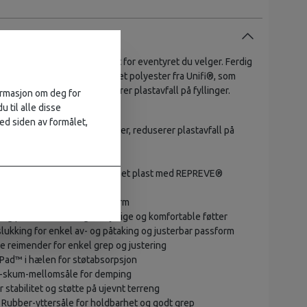
 livlige reimdesign er skapt for eventyret du velger. Ferdig
e remmer laget av gjenvunnet polyester fra Unifi®, som
ling samtidig som de reduserer plastavfall på fyllinger.
formasjon om deg for
u til alle disse
t og livlige reimdesign
ed siden av formålet,
v Unifi® resirkulert polyester, reduserer plastavfall på
 lette fjellturer, bybruk
e webbing laget av gjenvunnet plast med REPREVE®
av Unifi®
gspunkter for perfekt passform
 og pustende netting for kjølige og komfortable føtter
lukking for enkel av- og påtaking og justerbar passform
e reimender for enkel grep og justering
ad™ i hælen for støtabsorpsjon
A-skum-mellomsåle for demping
r stabilitet og støtte på ujevnt terreng
 Rubber-yttersåle for holdbarhet og godt grep