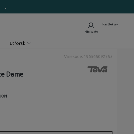
Utforsk
Varekode: 196565092755
ite Dame
LION