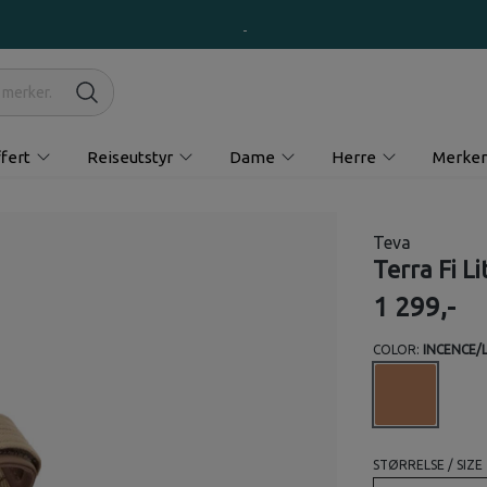
fert
Reiseutstyr
Dame
Herre
Merker
Teva
Terra Fi L
1 299,-
COLOR:
INCENCE/
STØRRELSE / SIZE