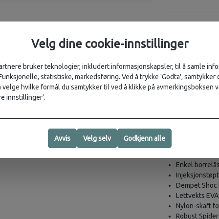
Beskrivelse
Velg dine cookie-innstillinger
Ytelseskomfort og
med miljøvennlig
tåler røff behand
artnere bruker teknologier, inkludert informasjonskapsler, til å samle in
 Funksjonelle, statistiske, markedsføring. Ved å trykke 'Godta', samtykker d
Ytelseskomfor
velge hvilke formål du samtykker til ved å klikke på avmerkingsboksen v
Remmer laget a
e innstillinger'.
fyllinger
Best egnet for:
Hurtigtørkend
polyestertråd 
Avvis
Velg selv
Godkjenn alle
Flere justerin
Fôret med lett
Enkel borrelås
Injeksjonstøpt
Dempet Shoc P
Lettvekts EV
Nylon-skaft fo
Robust Spider