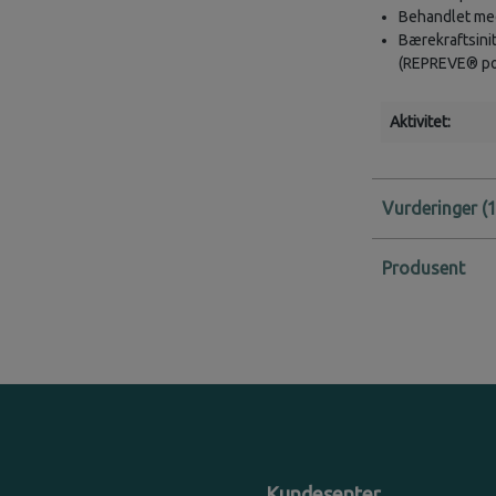
Behandlet med 
Bærekraftsinit
(REPREVE® pol
Aktivitet:
Vurderinger
Produsent
Kundesenter