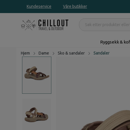
Kundeservice
Våre butikker
Ryggsekk & kof
Hjem
Dame
Sko & sandaler
Sandaler