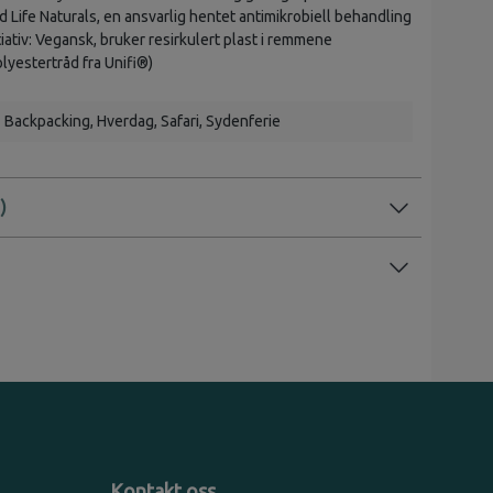
Life Naturals, en ansvarlig hentet antimikrobiell behandling
iativ: Vegansk, bruker resirkulert plast i remmene
yestertråd fra Unifi®)
Backpacking
, Hverdag
, Safari
, Sydenferie
Kontakt oss