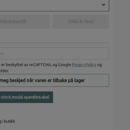
håndsbestill
Klikk & Hent
e
t er beskyttet av reCAPTCHA, og Google
Privacy Policy
og
elder.
 meg beskjed når varen er tilbake på lager
n-stock.modal.openBtnLabel
g i butikk