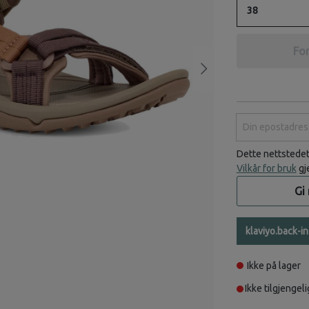
38
For
Din epostadress
Dette nettstede
Vilkår for bruk
gj
Gi
klaviyo.back-i
Ikke på lager
Ikke tilgjengeli