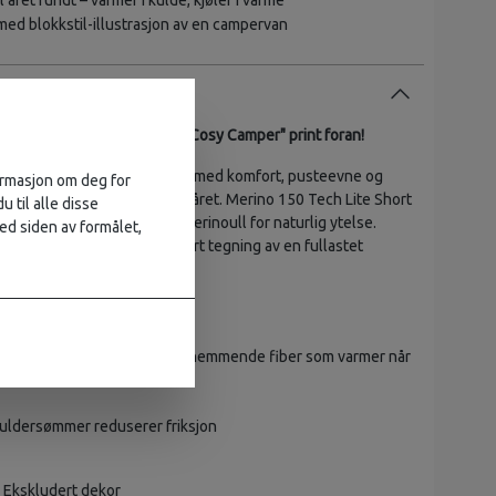
 året rundt – varmer i kulde, kjøler i varme
 med blokkstil-illustrasjon av en campervan
e i 100% merinoull med lite "Cosy Camper" print foran!
t allsidige tekniske t-skjorte med komfort, pusteevne og
formasjon om deg for
nskaper for eventyr hele året. Merino 150 Tech Lite Short
u til alle disse
Camper er laget av 100 % merinoull for naturlig ytelse.
ed siden av formålet,
 trykk med blokktrykk-inspirert tegning av en fullastet
r tur.
l – myk, lett og naturlig lukthemmende fiber som varmer når
jøler når det er varmt
kuldersømmer reduserer friksjon
 Ekskludert dekor