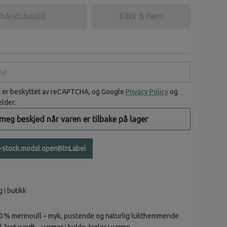
håndsbestill
Klikk & Hent
e
t er beskyttet av reCAPTCHA, og Google
Privacy Policy
og
elder.
 meg beskjed når varen er tilbake på lager
n-stock.modal.openBtnLabel
g i butikk
00 % merinoull – myk, pustende og naturlig lukthemmende