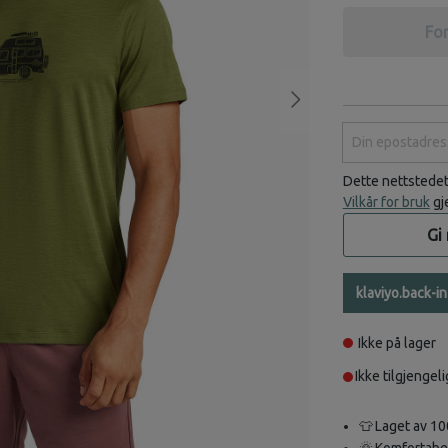
For
Din epostadress
Dette nettstede
Vilkår for bruk
gj
Gi
klaviyo.back-i
Ikke på lager
Ikke tilgjengeli
👕 Laget av 1