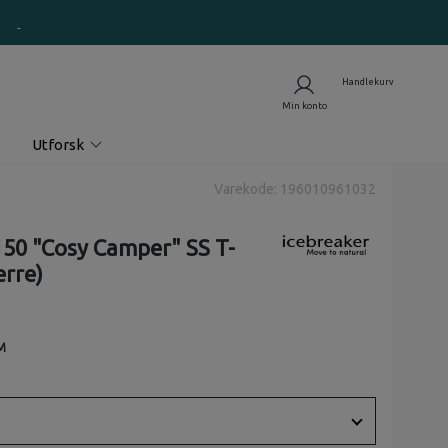
Utforsk
Varekode: 196010961032
150 "Cosy Camper" SS T-
erre)
M