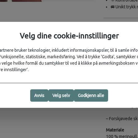
🌞 Komfortabel
🚐 Unikt trykk
Beskrivelse
Velg dine cookie-innstillinger
Teknisk T-skjort
Icebreaker's mes
artnere bruker teknologier, inkludert informasjonskapsler, til å samle in
lukthemmende ege
 Funksjonelle, statistiske, markedsføring. Ved å trykke 'Godta', samtykker d
Sleeve Tee Cosy 
velge hvilke formål du samtykker til ved å klikke på avmerkingsboksen v
Originalt grafisk
e innstillinger'.
campervan klar fo
Egenskaper
Avvis
Velg selv
Godkjenn alle
– 100 % merinoul
det er kaldt og k
– Forskjøvede s
Materiale
100 % merinoull.