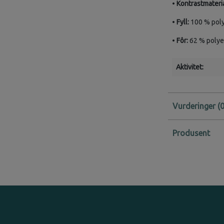
•
Kontrastmateria
•
Fyll:
100 % poly
•
Fôr:
62 % polyes
Aktivitet:
Vurderinger
Produsent