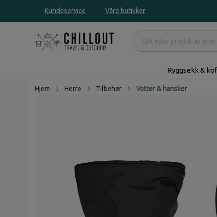
Kundeservice
Våre butikker
Ryggsekk & kof
Hjem
Herre
Tilbehør
Votter & hansker