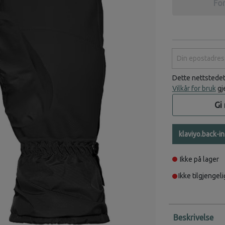
For
Din epostadress
Dette nettstede
Vilkår for bruk
gj
Gi
klaviyo.back-i
Ikke på lager
Ikke tilgjengeli
Beskrivelse