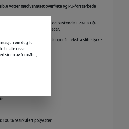
ksible votter med vanntett overflate og PU-forsterkede
r med 10.000 mm vanntetthet og pustende DRIVENT®-
kytter hendene på kjølige dager.
terket PU-håndflate og fingertupper for ekstra slitestyrke.
formasjon om deg for
tter gir god bevegelsesfrihet.
u til alle disse
ed siden av formålet,
10.000 mm
flate (PU)
tt
:
100 % resirkulert polyester