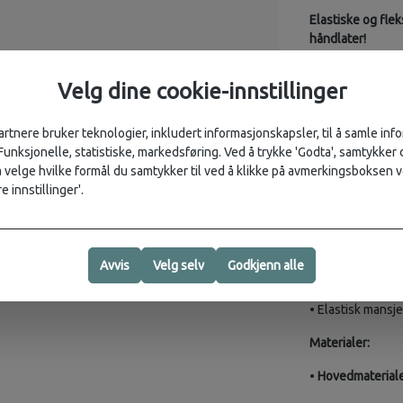
Elastiske og fle
håndlater!
Vanntette votte
Velg dine cookie-innstillinger
membran som bes
Vottene har fors
artnere bruker teknologier, inkludert informasjonskapsler, til å samle in
Elastiske mansje
 Funksjonelle, statistiske, markedsføring. Ved å trykke 'Godta', samtykker d
velge hvilke formål du samtykker til ved å klikke på avmerkingsboksen v
Detaljer:
e innstillinger'.
• Vanntetthet: 
• Forsterket hånd
Avvis
Velg selv
Godkjenn alle
• Snølås
• Elastisk mansje
Materialer:
•
Hovedmateriale