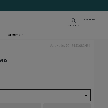
Utforsk
Varekode: 7048653082496
ens