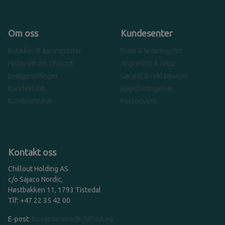
Om oss
Kundesenter
Butikker & åpningstider
Frakt & leveringstid
Historien om Chillout
Angrefrist & retur
Ledige stillinger
Garanti & reklamasjon
Kundeklubb
Kjøpsbetingelser
Kundeomtaler
Personvern
Kontakt oss
Chillout Holding AS
c/o Sajaco Nordic,
Høstbakken 11, 1793 Tistedal
Tlf: +47 22 35 42 00
E-post:
kundeservice@chillout.no