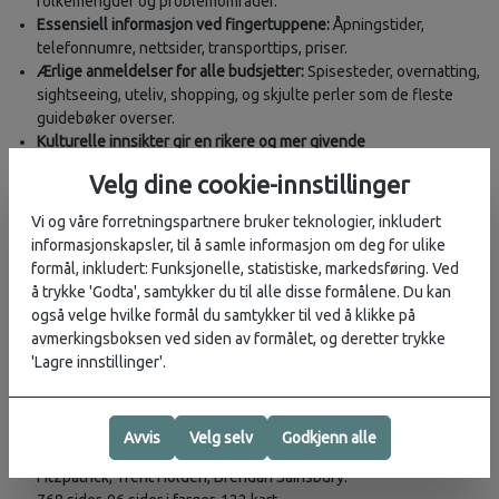
folkemengder og problemområder.
Essensiell informasjon ved fingertuppene:
Åpningstider,
telefonnumre, nettsider, transporttips, priser.
Ærlige anmeldelser for alle budsjetter:
Spisesteder, overnatting,
sightseeing, uteliv, shopping, og skjulte perler som de fleste
guidebøker overser.
Kulturelle innsikter gir en rikere og mer givende
reiseopplevelse:
Dekker historie, kunst, mat, miljø, dyreliv,
Velg dine cookie-innstillinger
musikk, religion, litteratur, visuell kunst.
Over 115 kart:
Omfattende kartlegging for å hjelpe med
Vi og våre forretningspartnere bruker teknologier, inkludert
utforskningen.
informasjonskapsler, til å samle informasjon om deg for ulike
formål, inkludert: Funksjonelle, statistiske, markedsføring. Ved
DEKKER:
Malawi, Zambia, Sør-Afrika, Mosambik, Zimbabwe,
å trykke 'Godta', samtykker du til alle disse formålene. Du kan
Botswana, Namibia, Lesotho, Swaziland og mer.
også velge hvilke formål du samtykker til ved å klikke på
avmerkingsboksen ved siden av formålet, og deretter trykke
BOKDETALJER:
'Lagre innstillinger'.
ISBN: 9781786570413
Utgave: 7.
Utgivelsesdato: September 2017
Avvis
Velg selv
Godkjenn alle
Forfattere: Anthony Ham, James Bainbridge, Lucy Corne, Mary
Fitzpatrick, Trent Holden, Brendan Sainsbury.